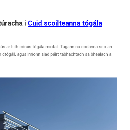
úracha i
Cuid scoilteanna tógála
s ar bith córais tógála miotail. Tugann na codanna seo an
n dtógáil, agus imíonn siad páirt tábhachtach sa bhealach a