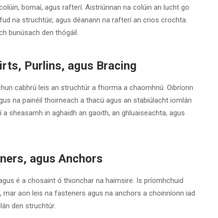
lúin, bomaí, agus rafterí. Aistriúnnan na colúin an lucht go
fud na struchtúir, agus déanann na rafterí an crios crochta.
ach bunúsach den thógáil.
irts, Purlins, agus Bracing
chun cabhrú leis an struchtúr a fhorma a chaomhnú. Oibríonn
a agus na painéil thoirneach a thacú agus an stabiúlacht iomlán
í a sheasamh in aghaidh an gaoith, an ghluaiseachta, agus
teners, agus Anchors
agus é a chosaint ó thionchar na haimsire. Is príomhchuid
lla, mar aon leis na fasteners agus na anchors a choinníonn iad
lán den struchtúr.