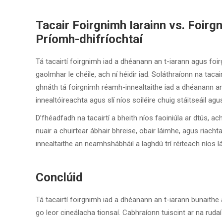
Tacair Foirgnimh Iarainn vs. Foirg
Príomh-dhifríochtaí
Tá tacairtí foirgnimh iad a dhéanann an t-iarann agus foi
gaolmhar le chéile, ach ní héidir iad. Soláthraíonn na tac
ghnáth tá foirgnimh réamh-innealtaithe iad a dhéanann an t
innealtóireachta agus slí níos soiléire chuig stáitseáil a
D’fhéadfadh na tacairtí a bheith níos faoiniúla ar dtús, ac
nuair a chuirtear ábhair bhreise, obair láimhe, agus riacht
innealtaithe an neamhshábháil a laghdú trí réiteach níos l
Conclúid
Tá tacairtí foirgnimh iad a dhéanann an t-iarann bunaithe
go leor cineálacha tionsaí. Cabhraíonn tuiscint ar na ruda