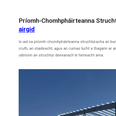
Príomh-Chomhpháirteanna Strucht
airgid
Is iad na príomh-chomhpháirteanna struchtúracha an bunú
cruth, an staideacht, agus an cumas lucht a thagann ar a
oibríonn an struchtúr deireanach le himeacht ama.