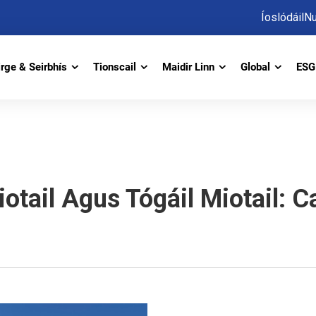
Íoslódáil
Nu
irge & Seirbhís
Tionscail
Maidir Linn
Global
ESG 
otail Agus Tógáil Miotail: 