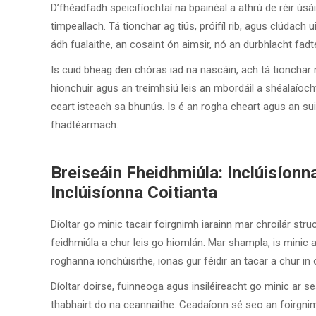
D’fhéadfadh speicifíochtaí na bpainéal a athrú de réir ús
timpeallach. Tá tionchar ag tiús, próifíl rib, agus clúdach ui
ádh fualaithe, an cosaint ón aimsir, nó an durbhlacht fa
Is cuid bheag den chóras iad na nascáin, ach tá tionchar
hionchuir agus an treimhsiú leis an mbordáil a shéalaíocht,
ceart isteach sa bhunús. Is é an rogha cheart agus an suit
fhadtéarmach.
Breiseáin Fheidhmiúla: Inclúisío
Inclúisíonna Coitianta
Díoltar go minic tacair foirgnimh iarainn mar chroílár struc
feidhmiúla a chur leis go hiomlán. Mar shampla, is minic a
roghanna ionchúisithe, ionas gur féidir an tacar a chur in
Díoltar doirse, fuinneoga agus insiléireacht go minic ar
thabhairt do na ceannaithe. Ceadaíonn sé seo an foirgnimh 