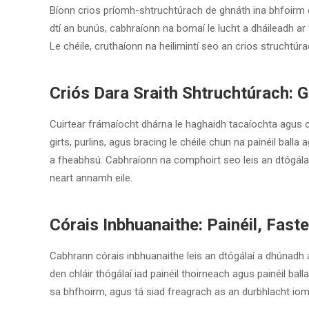
Bíonn crios príomh-shtruchtúrach de ghnáth ina bhfoirm co
dtí an bunús, cabhraíonn na bomaí le lucht a dháileadh ar 
Le chéile, cruthaíonn na heilimintí seo an crios struchtúr
Criós Dara Sraith Shtruchtúrach: G
Cuirtear frámaíocht dhárna le haghaidh tacaíochta agus 
girts, purlins, agus bracing le chéile chun na painéil ball
a fheabhsú. Cabhraíonn na comphoirt seo leis an dtógála
neart annamh eile.
Córais Inbhuanaithe: Painéil, Fas
Cabhrann córais inbhuanaithe leis an dtógálaí a dhúnadh 
den chláir thógálaí iad painéil thoirneach agus painéil ba
sa bhfhoirm, agus tá siad freagrach as an durbhlacht iom