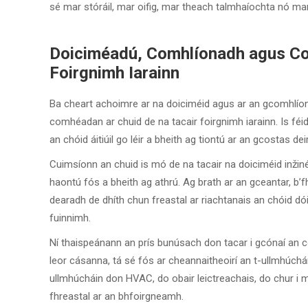
sé mar stóráil, mar oifig, mar theach talmhaíochta nó mar
Doiciméadú, Comhlíonadh agus Cos
Foirgnimh Iarainn
Ba cheart achoimre ar na doiciméid agus ar an gcomhlíon
comhéadan ar chuid de na tacair foirgnimh iarainn. Is féidi
an chóid áitiúil go léir a bheith ag tiontú ar an gcostas 
Cuimsíonn an chuid is mó de na tacair na doiciméid inžinéi
haontú fós a bheith ag athrú. Ag brath ar an gceantar, b’
dearadh de dhíth chun freastal ar riachtanais an chóid dói
fuinnimh.
Ní thaispeánann an prís bunúsach don tacar i gcónaí an c
leor cásanna, tá sé fós ar cheannaitheoirí an t-ullmhúc
ullmhúcháin don HVAC, do obair leictreachais, do chur i
fhreastal ar an bhfoirgneamh.