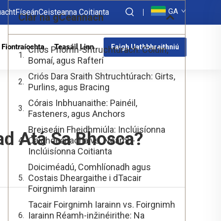
GA
acht
Físeán
Ceisteanna Coitianta
Clár na gCeannach
Fiontraíochta
Teasáil Linn
Faigh Uathbhreithniú
Criós Príomh-Shtruchtúrach: Colúin,
Bomaí, agus Rafterí
Criós Dara Sraith Shtruchtúrach: Girts,
Purlins, agus Bracing
Córais Inbhuanaithe: Painéil,
Fasteners, agus Anchors
Breiseáin Fheidhmiúla: Inclúisíonna
Cad Atá Sa Bhosca?
Caighdeánacha vs. Neamh-
Inclúisíonna Coitianta
Doiciméadú, Comhlíonadh agus
Costais Dheargaithe i dTacair
Foirgnimh Iarainn
Tacair Foirgnimh Iarainn vs. Foirgnimh
Iarainn Réamh-inžinéirithe: Na