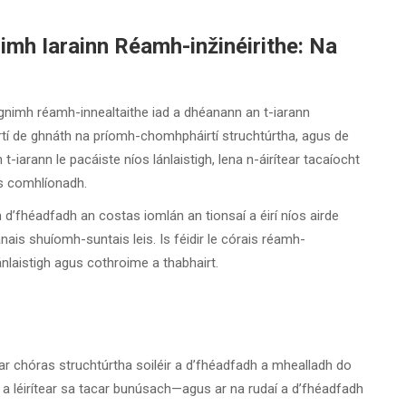
nimh Iarainn Réamh-inžinéirithe: Na
rgnimh réamh-innealtaithe iad a dhéanann an t-iarann
airtí de ghnáth na príomh-chomhpháirtí struchtúrtha, agus de
-iarann le pacáiste níos lánlaistigh, lena n-áirítear tacaíocht
gus comhlíonadh.
h d’fhéadfadh an costas iomlán an tionsaí a éirí níos airde
anais shuíomh-suntais leis. Is féidir le córais réamh-
ánlaistigh agus cothroime a thabhairt.
 ar chóras struchtúrtha soiléir a d’fhéadfadh a mhealladh do
í a léirítear sa tacar bunúsach—agus ar na rudaí a d’fhéadfadh