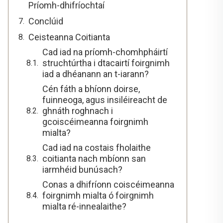
Príomh-dhifríochtaí
Conclúid
Ceisteanna Coitianta
Cad iad na príomh-chomhpháirtí
struchtúrtha i dtacairtí foirgnimh
iad a dhéanann an t-iarann?
Cén fáth a bhíonn doirse,
fuinneoga, agus insiléireacht de
ghnáth roghnach i
gcoiscéimeanna foirgnimh
mialta?
Cad iad na costais fholaithe
coitianta nach mbíonn san
iarmhéid bunúsach?
Conas a dhifríonn coiscéimeanna
foirgnimh mialta ó foirgnimh
mialta ré-innealaithe?