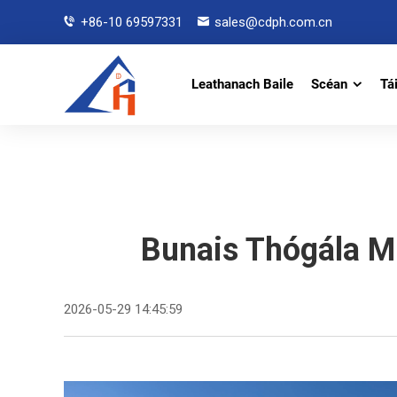
+86-10 69597331
sales@cdph.com.cn
Leathanach Baile
Scéan
Tá
Bunais Thógála Mi
2026-05-29 14:45:59