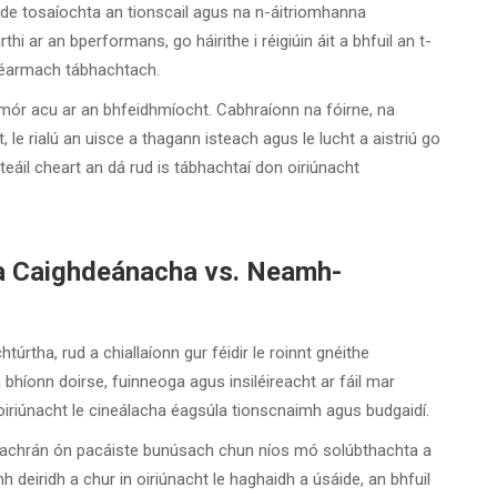
áide tosaíochta an tionscail agus na n-áitriomhanna
rthi ar an bperformans, go háirithe i réigiúin áit a bhfuil an t-
dtéarmach tábhachtach.
 mór acu ar an bhfeidhmíocht. Cabhraíonn na fóirne, na
 le rialú an uisce a thagann isteach agus le lucht a aistriú go
eáil cheart an dá rud is tábhachtaí don oiriúnacht
nna Caighdeánacha vs. Neamh-
htúrtha, rud a chiallaíonn gur féidir le roinnt gnéithe
 bhíonn doirse, fuinneoga agus insiléireacht ar fáil mar
 oiriúnacht le cineálacha éagsúla tionscnaimh agus budgaidí.
 seachrán ón pacáiste bunúsach chun níos mó solúbthachta a
deiridh a chur in oiriúnacht le haghaidh a úsáide, an bhfuil