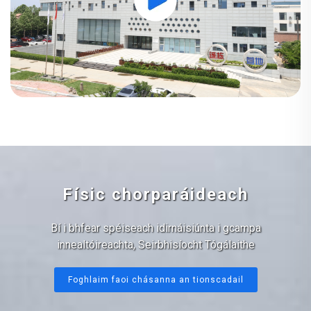
Físic chorparáideach
Bí i bhfear spéiseach idirnáisiúnta i gcampa
innealtóireachta, Seirbhisíocht Tógálaithe
Foghlaim faoi chásanna an tionscadail