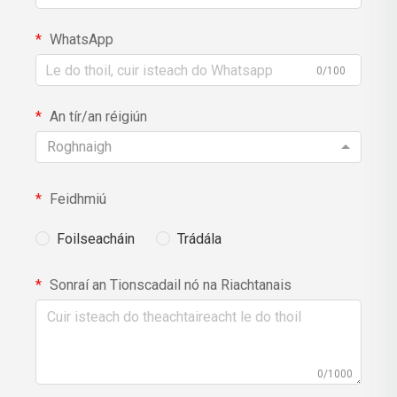
WhatsApp
0/100
An tír/an réigiún
Roghnaigh
Feidhmiú
Foilseacháin
Trádála
Sonraí an Tionscadail nó na Riachtanais
0/1000