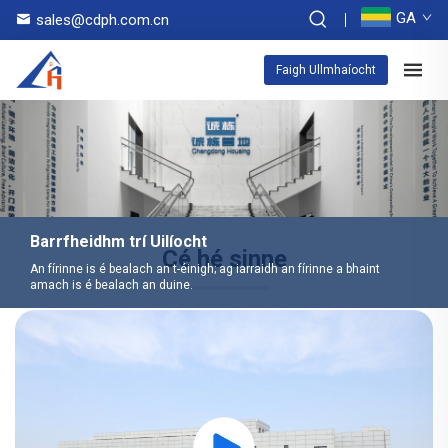
GA
sales@cdph.com.cn
Faigh Ullmhaíocht
Barrfheidhm trí Uilíocht
Cé hé sinne
An fírinne is é bealach an t-éinigh; ag iarraidh an fírinne a bhaint
amach is é bealach an duine.