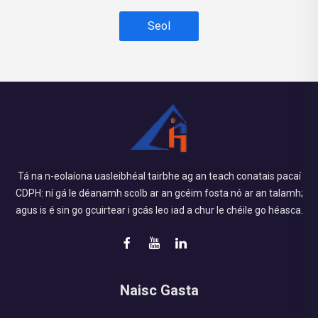
Seol
Tá na n-eolaíona uasleibhéal tairbhe ag an teach conatais pacaí
CDPH: ní gá le déanamh scolb ar an gcéim fosta nó ar an talamh;
agus is é sin go gcuirtear i gcás leo iad a chur le chéile go héasca.
Naisc Gasta