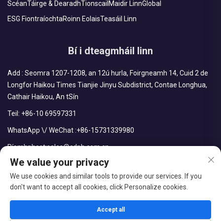
Scéan
Táirge & Dearadh
Tionscail
Maidir Linn
Global
ESG Fiontraíochta
Roinn Eolais
Teasáil Linn
Bí i dteagmháil linn
Add : Seomra 1207-1208, an 12ú hurla, Foirgneamh 14, Cuid 2 de
Longfor Haikou Times Tianjie Jinyu Subdistrict, Contae Longhua,
Cathair Haikou, An tSín
Teil:
+86-10 69597331
WhatsApp \/ WeChat :
+86-15731339980
Ríomhphost:
sales@cdph.com.cn
We value your privacy
We use cookies and similar tools to provide our services. If you
don't want to accept all cookies, click Personalize cookies.
Leiúint © CDPH (HAINAN) COMPANY LIMITED. Gach ceart ar
cosaint.
Accept all