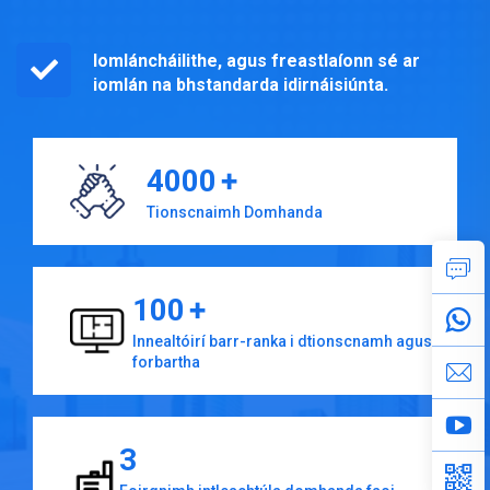
Iomláncháilithe, agus freastlaíonn sé ar
iomlán na bhstandarda idirnáisiúnta.
4000
+
Tionscnaimh Domhanda
100
+
Innealtóirí barr-ranka i dtionscnamh agus
forbartha
3