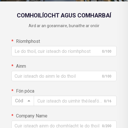
COMHOILÍOCHT AGUS COMHARBAÍ
Aird ar an gceannaire, bunaithe ar onóir
Ríomhphost
0/100
Ainm
0/100
Fón póca
Cód
0/16
Company Name
0/200