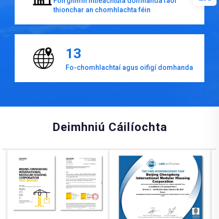
Foirgnimh intleachtúla domhanda faoi
thionchar an chomhlachta féin
13
Fo-chomhlachtaí agus oifigí domhanda
Deimhniú Cáilíochta