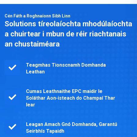
Cén Fáth a Roghnaíonn Sibh Linn
Solutions tíreolaíochta mhodúlaíochta
a chuirtear i mbun de réir riachtanais
an chustaiméara
Teagmhas Tionscnamh Domhanda
Leathan
Cumas Leathnaithe EPC maidir le
Soláthar Aon-isteach do Champaí Thar
lear
Leagan Amach Gnó Domhanda, Garantú
Seirbhís Tapaidh