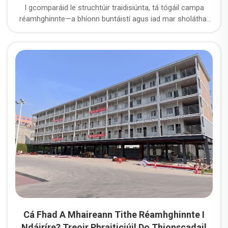
I gcomparáid le struchtúir traidisiúnta, tá tógáil campa
réamhghinnte—a bhíonn buntáistí agus iad mar sholáthar
sula dtugtar iad go tapa, le comhshó
comhfhreastalaíochta agus le hathúsáid—ag teacht i mbun
rogha príomhphríomhach do thógáil campa toirmiscthe ar
fud an domhain. I measc na dtógálacha seo, is iad na
tógáil réamhghinnte do sheomraí codlata an cineál is mó
úsáidte de thógáil campa do champaí a sheirbhisíonn
suíomhanna muintire, tionscail énergaí, páirceanna
tionsclaíochta agus forbairtí infrastruchtúr.
Cá Fhad A Mhaireann Tithe Réamhghinnte I
Ndáiríre? Treoir Phraiticiúil Do Thionscadail