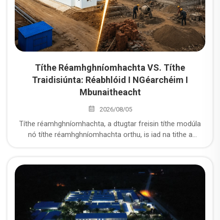
Títhe Réamhghníomhachta VS. Títhe
Traidisiúnta: Réabhlóid I NGéarchéim I
Mbunaitheacht
2026/08/05
Títhe réamhghníomhachta, a dtugtar freisin títhe modúla
nó títhe réamhghníomhachta orthu, is iad na tithe a
ndéantar a mballa, a mbunais, a mbuaicí agus a gcuid eile
de chomhpháirteanna i bhfabhrac agus ansin a dtagann go
dtí an suíomh le haghaidh comhdhúil. Mar sin, cad iad na
buntáistí neamhchoitianta a bhaineann le títhe
réamhghníomhachta i gcomparáid le struchtúir traidisiúnta
díolacháin nó coinníollacha críochnaithe ar an áit?