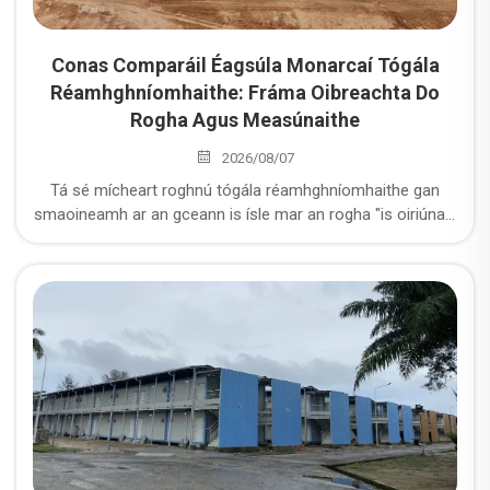
Conas Comparáil Éagsúla Monarcaí Tógála
Réamhghníomhaithe: Fráma Oibreachta Do
Rogha Agus Measúnaithe
2026/08/07
Tá sé mícheart roghnú tógála réamhghníomhaithe gan
smaoineamh ar an gceann is ísle mar an rogha "is oiriúnaí".
I bhfírinne, tá sé thar a bheith tábhachtach na cúig threo-
threoracha seo a mheas: slándáil struchtúrtha,
seasmhacht rialúcháin cáilíochta, ráta díolacháin i
dtimpeallacht, costas iomlán sa tsamhail bheatha, agus
freagraíocht tar éis díolacháin. Tá an modh comparáil thíos
ar fáil le haghaidh scórála.