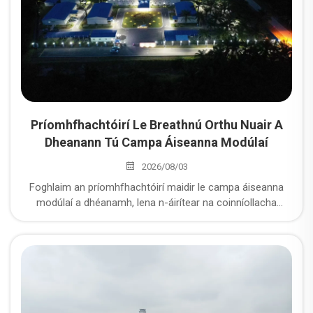
Príomhfhachtóirí Le Breathnú Orthu Nuair A
Dheanann Tú Campa Áiseanna Modúlaí
2026/08/03
Foghlaim an príomhfhachtóirí maidir le campa áiseanna
modúlaí a dhéanamh, lena n-áirítear na coinníollacha
suíomh, pléanáil ar an bhfoireann oibre, córais
infrastruchtúr, agus réitigh tógála modúlaí do thionscail
muintir agus fuinnimh.