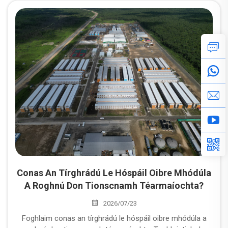
chun freastal ar iarrachtaí ag éirí níos mó agus go bhfuil
éifeacht oibriúcháin ard acu fós. Roghnaigh Tíreanna
Modúlaí sa Tionscail Fuinnimh agus na Mianlann: Loighic
Roghnaithe Pragmatica ó "Spás Cónaithe" go "Tábhacht an
Ghluaisteáin i gCoingheall Oibre"
Conas An Tírghrádú Le Hóspáil Oibre Mhódúla
A Roghnú Don Tionscnamh Téarmaíochta?
2026/07/23
Foghlaim conas an tírghrádú le hóspáil oibre mhódúla a