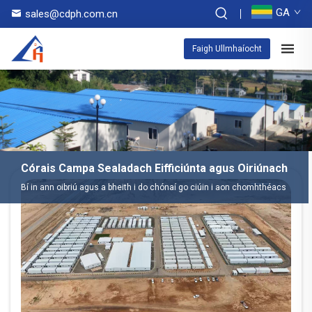
GA
sales@cdph.com.cn
Faigh Ullmhaíocht
Córais Campa Sealadach Eifficiúnta agus Oiriúnach
Bí in ann oibriú agus a bheith i do chónaí go ciúin i aon chomhthéacs