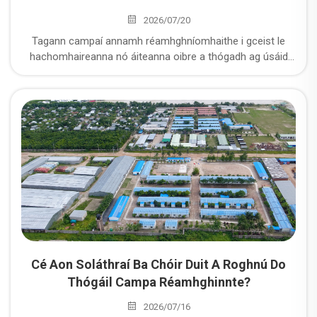
2026/07/20
Tagann campaí annamh réamhghníomhaithe i gceist le
hachomhaireanna nó áiteanna oibre a thógadh ag úsáid
coimeádán spóirt modúlaí. Mar shaineolaithe ar thógáil
champaí, tá trí phlanda tháirgeachta móra ag CDPH; cé acu
na sórtanna sonracha aonad campaí annamh a thairgeann
siad, agus cad iad na buntáin a thagann le campaí annamh
CDPH?
Cé Aon Soláthraí Ba Chóir Duit A Roghnú Do
Thógáil Campa Réamhghinnte?
2026/07/16