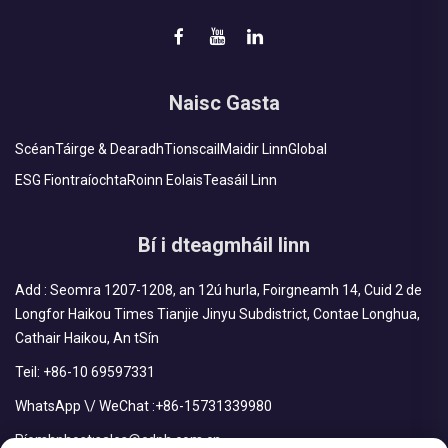
Naisc Gasta
Scéan
Táirge & Dearadh
Tionscail
Maidir Linn
Global
ESG Fiontraíochta
Roinn Eolais
Teasáil Linn
Bí i dteagmháil linn
Add : Seomra 1207-1208, an 12ú hurla, Foirgneamh 14, Cuid 2 de
Longfor Haikou Times Tianjie Jinyu Subdistrict, Contae Longhua,
Cathair Haikou, An tSín
Teil:
+86-10 69597331
WhatsApp \/ WeChat :
+86-15731339980
Ríomhphost:
sales@cdph.com.cn