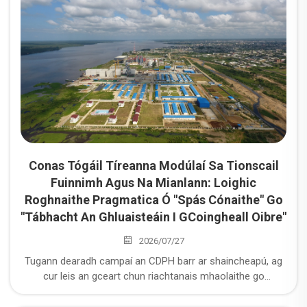
Conas Tógáil Tíreanna Modúlaí Sa Tionscail
Fuinnimh Agus Na Mianlann: Loighic
Roghnaithe Pragmatica Ó "Spás Cónaithe" Go
"Tábhacht An Ghluaisteáin I GCoingheall Oibre"
2026/07/27
Tugann dearadh campaí an CDPH barr ar shaincheapú, ag
cur leis an gceart chun riachtanais mhaolaithe go
sealadach agus riachtanais le haghaidh leathnú
fadtéarmach. Cinntímid go bhfuil na campaí in ann méadú