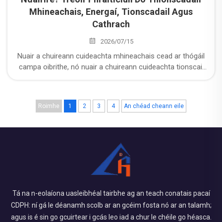
Mhineachais, Energaí, Tionscadail Agus
Cathrach
2026/07/15
Nuair a chuireann cuideachta mhineachais cead ar thógáil
campa oibrithe, nó nuair a chuireann cuideachta tionscail
cead ar thógáil áiseanna ar an suíomh, tá ceist i gcónaí
taobh thiar den budgead: cé fhad a mhaireann an struchtúr
seo i úsáid?
Roimhe
1
2
3
4
An chéad cheann eile
Tá na n-eolaíona uasleibhéal tairbhe ag an teach conatais pacaí
CDPH: ní gá le déanamh scolb ar an gcéim fosta nó ar an talamh;
agus is é sin go gcuirtear i gcás leo iad a chur le chéile go héasca.