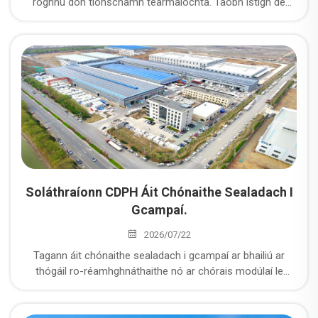
roghnú don tionscnamh téarmaíochta. Taobh istigh de
phleanáil na dtírghrádú, dearadh a fhreastalaíonn ar an
aeráid, comhéadan le caighdeáin áitiúla, agus cumas
soláthairí lán-integraithe chun an t-áirimh a sholáthar.
Soláthraíonn CDPH Áit Chónaithe Sealadach I
Gcampaí.
2026/07/22
Tagann áit chónaithe sealadach i gcampaí ar bhailiú ar
thógáil ro-réamhghnáthaithe nó ar chórais modúlaí le
haghaidh oibrithe agus foireann ar shuíomhanna
tionsclaíochta atá i bhfad ón gceantar nó ar shuíomhanna
tionsclaíochta le haghaidh tréimhse gearr go meánchrios