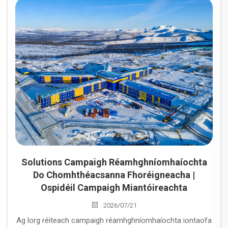
— mar shampla oibríochtaí muintir, tionsclaíocht an éinrgí
agus na n-olainn agus na gás, suíomhanna tógála, réigiúin
chabhrach tar éis tuileanna agus suíomhanna míleata nó
tionsclaíochta ina bhfuil áit chónaithe sheasmhaí
neamhshuntasach nó nach bhfuil ar fáil.
Solutions Campaigh Réamhghníomhaíochta
Do Chomhthéacsanna Fhoréigneacha |
Ospidéil Campaigh Miantóireachta
2026/07/21
Ag lorg réiteach campaigh réamhghníomhaíochta iontaofa