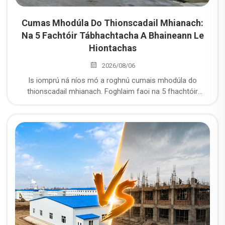
Cumas Mhodúla Do Thionscadail Mhianach:
Na 5 Fachtóir Tábhachtacha A Bhaineann Le
Hiontachas
2026/08/06
Is iomprú ná níos mó a roghnú cumais mhodúla do
thionscadail mhianach. Foghlaim faoi na 5 fhachtóir
tábhachtacha—ó shábháilteacht in aghaidh an chorróide
go dtí loighciú—a chinntíonn an t-iontachas ar do
thionscadal mianach i gceantar fhaide.