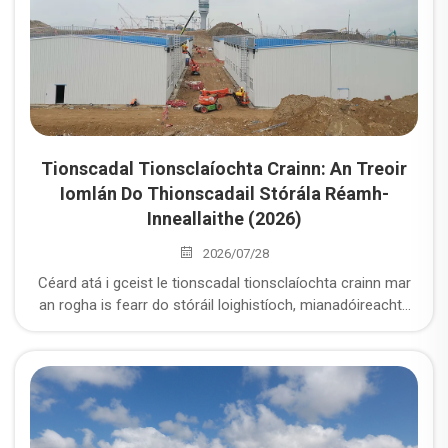
Tionscadal Tionsclaíochta Crainn: An Treoir
Iomlán Do Thionscadail Stórála Réamh-
Inneallaithe (2026)
2026/07/28
Céard atá i gceist le tionscadal tionsclaíochta crainn mar
an rogha is fearr do stóráil loighistíoch, mianadóireachta
agus tionscnamh? Taobh isteach i ndesgn gan colúin,
costas, fíorthaobhacht, comhlíonadh lucht, agus liosta
seiceála a bheith agat nuair a thagann tú chun tionscadal a
cheannach.