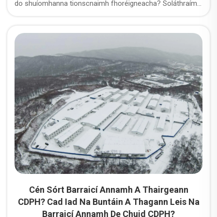
do shuíomhanna tionscnaimh fhoréigneacha? Soláthraímid
ospidéil champaigh miantóireachta saincheaptha, tithe
sealadacha do bhfoireann oibre, tithe modúlaí do
bhfoireann oibre, agus tithe sealadacha do oibrithe do
thionscnaimh miantóireachta, fuinnimh, bunfhoirgnimh
agus tionscnaimh iompair ar fud an domhain.
Cén Sórt Barraicí Annamh A Thairgeann
CDPH? Cad Iad Na Buntáin A Thagann Leis Na
Barraicí Annamh De Chuid CDPH?