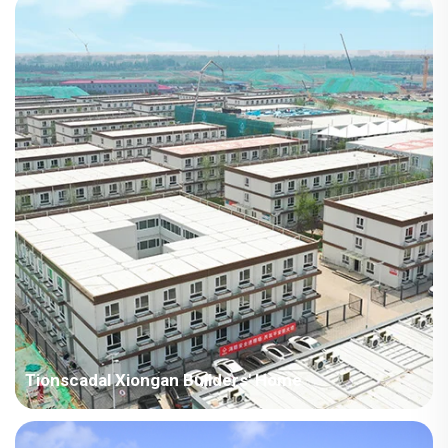
sé chomhlacht, lena meascán na comhlachtaí i Chengdong.
Críochnaíodh an príomh-thógáil den chéad chuid, a bhí
comhdhéanta as 34 foirgneamh, i 30 lá amháin, rud a
laghdaigh an tréimhse tógála faoi bhunús níos mó ná 40% i
gcomparáid le tionscadail éigeandála traidisiúnta.
Tionscadal Xiongan Builders' Home
Níor thug an tionscadal seo a leithéidí ar na riachtanais éilimh
don teaghlaigh do 6,500 oibreachóir tógála ach léirigh sé freisin