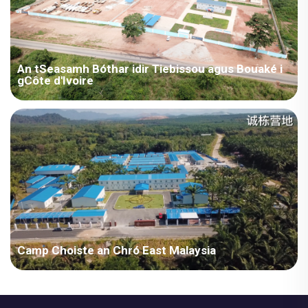
An tSeasamh Bóthar idir Tiebissou agus Bouaké i
gCôte d'Ivoire
Côte d'Ivoire – Côte d'Ivoire Tiebissou-Bouaké Bóthar Phróject
Camp Choiste an Chró East Malaysia