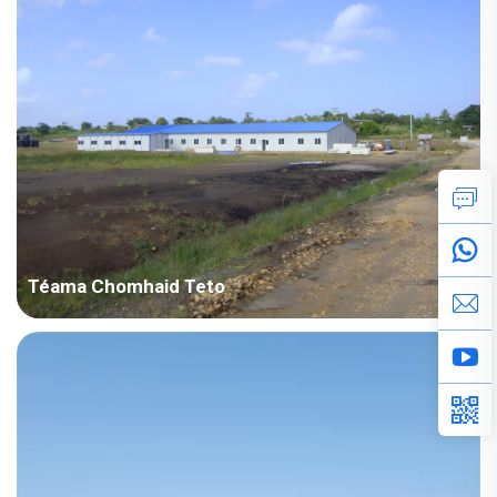
conas is féidir réitigh intiomaite teaghlaigh a athrú ar fhorbairt
infrastruchtúir ar mhórchaoi.
Téama Chomhaid Teto
Tedto - Zhonghao Overseas Construction Engineering Co., Ltd.
Téama chomhaid speisialta