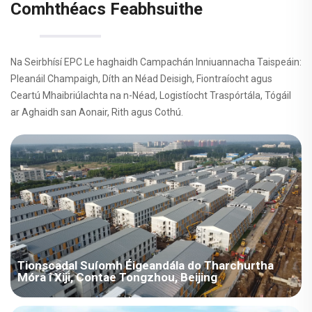
Comhthéacs Feabhsuithe
Na Seirbhísí EPC Le haghaidh Campachán Inniuannacha Taispeáin:
Pleanáil Champaigh, Díth an Néad Deisigh, Fiontraíocht agus
Ceartú Mhaibriúlachta na n-Néad, Logistíocht Traspórtála, Tógáil
ar Aghaidh san Aonair, Rith agus Cothú.
Tionscadal Suíomh Éigeandála do Tharchurtha
Móra i Xiji, Contae Tongzhou, Beijing
Tá an tionscadal suite i Xiji, Tongzhou, agus tá sé i gceangal le