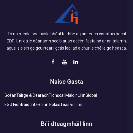
Tá na n-eolaíona uasleibhéal tairbhe ag an teach conatais pacaí
CDPH: ní gá le déanamh scolb ar an gcéim fosta nó ar an talamh;
agus is é sin go gcuirtear i gcás leo iad a chur le chéile go héasca.
Naisc Gasta
Scéan
Táirge & Dearadh
Tionscail
Maidir Linn
Global
ESG Fiontraíochta
Roinn Eolais
Teasáil Linn
Bí i dteagmháil linn