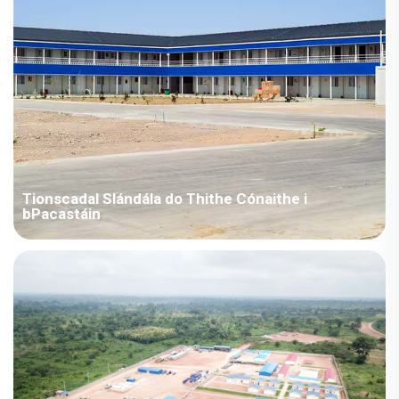
Tionscadal Slándála do Thithe Cónaithe i
bPacastáin
Tá gach dearadh comhoiriúnach le caighdeáin náisiúnta na
hIndia-Pacastáin i ndearadh. Mar gheall ar an scéim thar a
bheith thapa, chuir an chomhlacht acmhainní suntasacha i
bhfeidhmiú agus i mbainistíocht na stoc, agus sheol sé fórsa
speisialta go dtí an Phacastáin chun tacaíocht a thabhairt leis
an suiteáil.