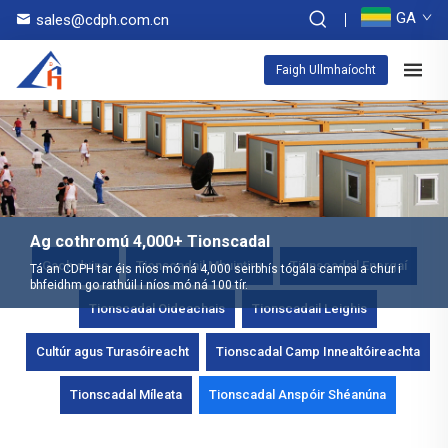
GA
sales@cdph.com.cn
Faigh Ullmhaíocht
Ag cothromú 4,000+ Tionscadal
Gach duine
Tionscadail Mhuintire
Tionscadail Energaí
Tá an CDPH tar éis níos mó ná 4,000 seirbhís tógála campa a chur i
bhfeidhm go rathúil i níos mó ná 100 tír.
Tionscadal Oideachais
Tionscadail Leighis
Cultúr agus Turasóireacht
Tionscadal Camp Innealtóireachta
Tionscadal Míleata
Tionscadal Anspóir Shéanúna