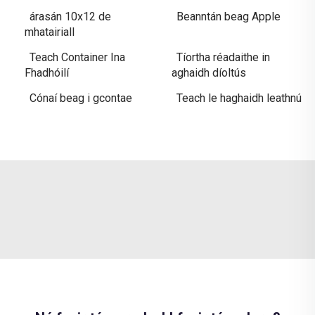
árasán 10x12 de
Beanntán beag Apple
mhatairiall
Teach Container Ina
Tíortha réadaithe in
Fhadhóilí
aghaidh díoltús
Cónaí beag i gcontae
Teach le haghaidh leathnú