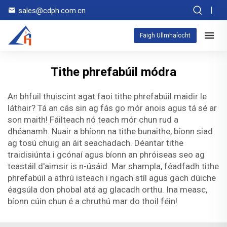
sales@cdph.com.cn
Faigh Ullmhaíocht
Tithe phrefabúil módra
An bhfuil thuiscint agat faoi tithe phrefabúil maidir le
láthair? Tá an cás sin ag fás go mór anois agus tá sé ar
son maith! Fáilteach nó teach mór chun rud a
dhéanamh. Nuair a bhíonn na tithe bunaithe, bíonn siad
ag tosú chuig an áit seachadach. Déantar tithe
traidisiúnta i gcónaí agus bíonn an phróiseas seo ag
teastáil d'aimsir is n-úsáid. Mar shampla, féadfadh tithe
phrefabúil a athrú isteach i ngach stíl agus gach dúiche
éagsúla don phobal atá ag glacadh orthu. Ina measc,
bíonn cúin chun é a chruthú mar do thoil féin!