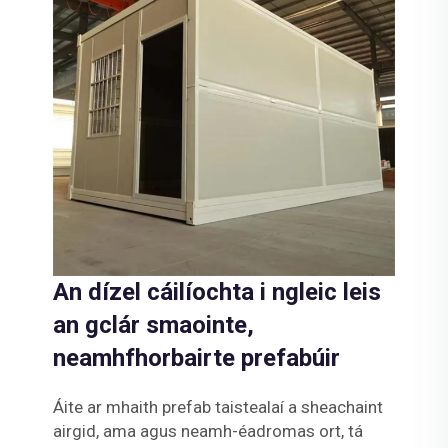
An dízel cáilíochta i ngleic leis
an gclár smaointe,
neamhfhorbairte prefabúir
Áite ar mhaith prefab taistealaí a sheachaint
airgid, ama agus neamh-éadromas ort, tá