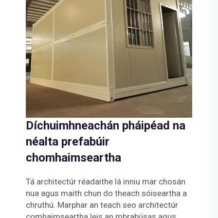
Díchuimhneachán pháipéad na
néalta prefabúir
chomhaimseartha
Tá architectúr réadaithe lá inniu mar chosán
nua agus maith chun do theach sóiseartha a
chruthú. Marphar an teach seo architectúr
comhaimseartha leis an mbrabúsas agus