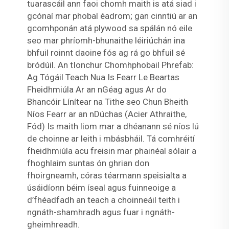
tuarascáil ann faoi chomh maith is atá siad i
gcónaí mar phobal éadrom; gan cinntiú ar an
gcomhponán atá plywood sa spálán nó eile
seo mar phríomh-bhunaithe léiriúchán ina
bhfuil roinnt daoine fós ag rá go bhfuil sé
bródúil. An tIonchur Chomhphobail Phrefab:
Ag Tógáil Teach Nua Is Fearr Le Beartas
Fheidhmiúla Ar an nGéag agus Ar do
Bhancóir Línítear na Tithe seo Chun Bheith
Níos Fearr ar an nDúchas (Acier Athraithe,
Fód) Is maith liom mar a dhéanann sé níos lú
de choinne ar leith i mbásbháil. Tá comhréití
fheidhmiúla acu freisin mar phainéal sólair a
fhoghlaim suntas ón ghrian don
fhoirgneamh, córas téarmann speisialta a
úsáidíonn béim íseal agus fuinneoige a
d’fhéadfadh an teach a choinneáil teith i
ngnáth-shamhradh agus fuar i ngnáth-
gheimhreadh.