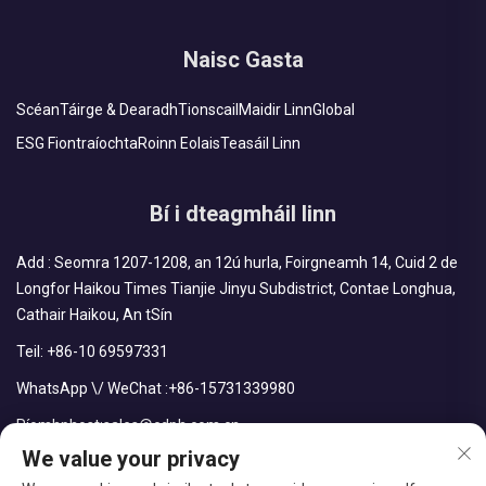
Naisc Gasta
Scéan
Táirge & Dearadh
Tionscail
Maidir Linn
Global
ESG Fiontraíochta
Roinn Eolais
Teasáil Linn
Bí i dteagmháil linn
Add : Seomra 1207-1208, an 12ú hurla, Foirgneamh 14, Cuid 2 de
Longfor Haikou Times Tianjie Jinyu Subdistrict, Contae Longhua,
Cathair Haikou, An tSín
Teil:
+86-10 69597331
WhatsApp \/ WeChat :
+86-15731339980
Ríomhphost:
sales@cdph.com.cn
We value your privacy