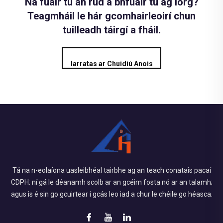
Ná fuair tú an rud a bhfuair tú ag lorg?
Teagmháil le hár gcomhairleoirí chun
tuilleadh táirgí a fháil.
Iarratas ar Chuidiú Anois
Tá na n-eolaíona uasleibhéal tairbhe ag an teach conatais pacaí
CDPH: ní gá le déanamh scolb ar an gcéim fosta nó ar an talamh;
agus is é sin go gcuirtear i gcás leo iad a chur le chéile go héasca.