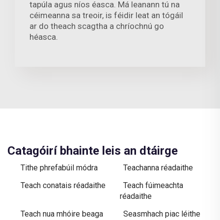
tapúla agus níos éasca. Má leanann tú na
céimeanna sa treoir, is féidir leat an tógáil
ar do theach scagtha a chríochnú go
héasca.
Catagóirí bhainte leis an dtáirge
Tithe phrefabúil módra
Teachanna réadaithe
Teach conatais réadaithe
Teach fúimeachta
réadaithe
Teach nua mhóire beaga
Seasmhach piac léithe