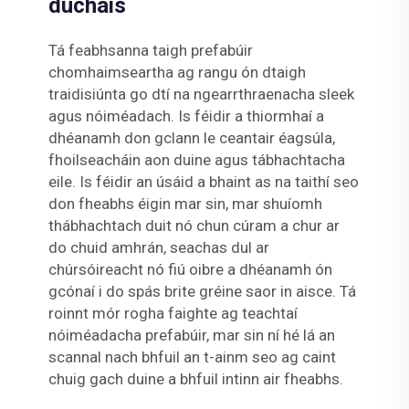
dúchais
Tá feabhsanna taigh prefabúir
chomhaimseartha ag rangu ón dtaigh
traidisiúnta go dtí na ngearrthraenacha sleek
agus nóiméadach. Is féidir a thiormhaí a
dhéanamh don gclann le ceantair éagsúla,
fhoilseacháin aon duine agus tábhachtacha
eile. Is féidir an úsáid a bhaint as na taithí seo
don fheabhs éigin mar sin, mar shuíomh
thábhachtach duit nó chun cúram a chur ar
do chuid amhrán, seachas dul ar
chúrsóireacht nó fiú oibre a dhéanamh ón
gcónaí i do spás brite gréine saor in aisce. Tá
roinnt mór rogha faighte ag teachtaí
nóiméadacha prefabúir, mar sin ní hé lá an
scannal nach bhfuil an t-ainm seo ag caint
chuig gach duine a bhfuil intinn air fheabhs.