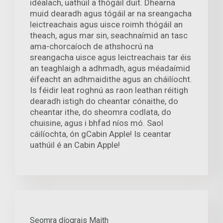
idéalach, uathúil a thógáil duit. Dhearna
muid dearadh agus tógáil ar na sreangacha
leictreachais agus uisce roimh thógáil an
theach, agus mar sin, seachnaímid an tasc
ama-chorcaíoch de athshocrú na
sreangacha uisce agus leictreachais tar éis
an teaghlaigh a adhmadh, agus méadaímid
éifeacht an adhmaidithe agus an cháilíocht.
Is féidir leat roghnú as raon leathan réitigh
dearadh istigh do cheantar cónaithe, do
cheantar ithe, do sheomra codlata, do
chuisine, agus i bhfad níos mó. Saol
cáilíochta, ón gCabin Apple! Is ceantar
uathúil é an Cabin Apple!
Seomra díograis Maith