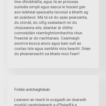
tine-dhíobháilte, agus tá an próiseas
suiteála simplí agus éasca le húsáid gan
aon leibhéal speisialta teicniúil a bheith ag
an úsáideoir. Má tá sé do spás pearsanta,
do stóráil, do oifig sealadach nó do
chúiseanna eile, déantar ár dtíthe
coimeádáin réamhghníomhachta chun
freastal ar do riachtanais. Ceannaigh
seomra bosca anois agus bain sult as
costas ísle agus seirbhís níos beacht. Déan
do phianaireacht sa bhaile níos fearr!
Folláin ardchaighdeán
Leanann an teach le scagadh an dearadh
modúil caighdeánach a d’fhéadfá a