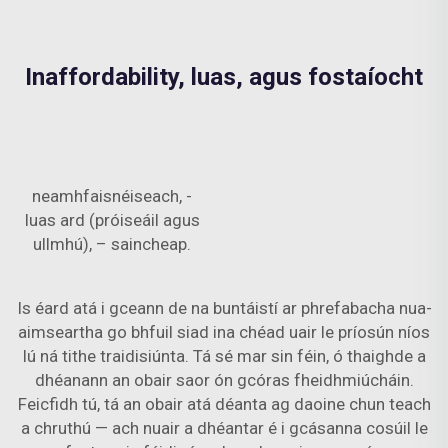
Inaffordability, luas, agus fostaíocht
neamhfaisnéiseach, -
luas ard (próiseáil agus
ullmhú), – saincheap.
Is éard atá i gceann de na buntáistí ar phrefabacha nua-
aimseartha go bhfuil siad ina chéad uair le príosún níos
lú ná tithe traidisiúnta. Tá sé mar sin féin, ó thaighde a
dhéanann an obair saor ón gcóras fheidhmiúcháin.
Feicfidh tú, tá an obair atá déanta ag daoine chun teach
a chruthú — ach nuair a dhéantar é i gcásanna cosúil le