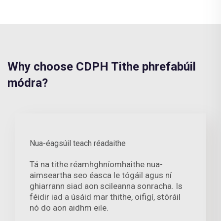
Why choose CDPH Tithe phrefabúil
módra?
Nua-éagsúil teach réadaithe
Tá na tithe réamhghníomhaithe nua-
aimseartha seo éasca le tógáil agus ní
ghiarrann siad aon scileanna sonracha. Is
féidir iad a úsáid mar thithe, oifigí, stóráil
nó do aon aidhm eile.