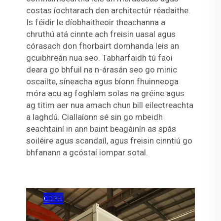
costas íochtarach den architectúr réadaithe.
Is féidir le díobhaitheoir theachanna a
chruthú atá cinnte ach freisin uasal agus
córasach don fhorbairt domhanda leis an
gcuibhreán nua seo. Tabharfaidh tú faoi
deara go bhfuil na n-árasán seo go minic
oscailte, síneacha agus bíonn fhuinneoga
móra acu ag foghlam solas na gréine agus
ag titim aer nua amach chun bill eilectreachta
a laghdú. Ciallaíonn sé sin go mbeidh
seachtainí in ann baint beagáinín as spás
soiléire agus scandaíl, agus freisin cinntiú go
bhfanann a gcóstaí iompar sotal.