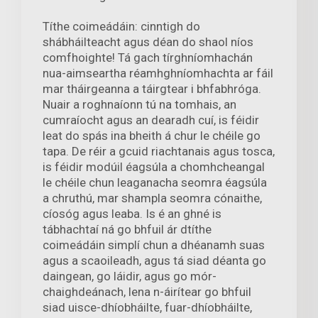
Títhe coimeádáin: cinntigh do
shábháilteacht agus déan do shaol níos
comfhoighte! Tá gach tírghníomhachán
nua-aimseartha réamhghníomhachta ar fáil
mar tháirgeanna a táirgtear i bhfabhróga.
Nuair a roghnaíonn tú na tomhais, an
cumraíocht agus an dearadh cuí, is féidir
leat do spás ina bheith á chur le chéile go
tapa. De réir a gcuid riachtanais agus tosca,
is féidir modúil éagsúla a chomhcheangal
le chéile chun leaganacha seomra éagsúla
a chruthú, mar shampla seomra cónaithe,
cíosóg agus leaba. Is é an ghné is
tábhachtaí ná go bhfuil ár dtíthe
coimeádáin simplí chun a dhéanamh suas
agus a scaoileadh, agus tá siad déanta go
daingean, go láidir, agus go mór-
chaighdeánach, lena n-áirítear go bhfuil
siad uisce-dhíobháilte, fuar-dhíobháilte,