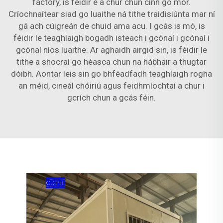
factory, is féidir é a chur chun cinn go mór.
Críochnaítear siad go luaithe ná tithe traidisiúnta mar ní
gá ach cúigreán de chuid ama acu. I gcás is mó, is
féidir le teaghlaigh bogadh isteach i gcónaí i gcónaí i
gcónaí níos luaithe. Ar aghaidh airgid sin, is féidir le
tithe a shocraí go héasca chun na hábhair a thugtar
dóibh. Aontar leis sin go bhféadfadh teaghlaigh rogha
an méid, cineál chóiriú agus feidhmíochtaí a chur i
gcrích chun a gcás féin.