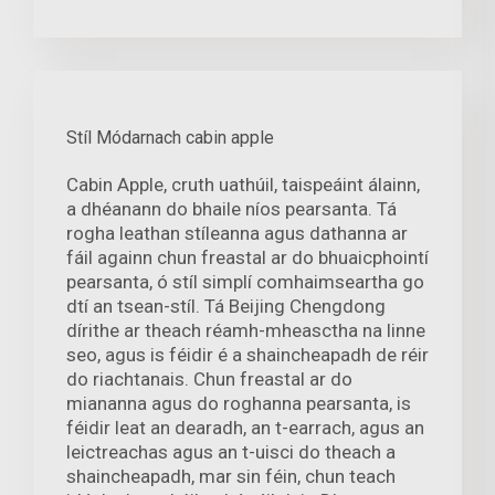
Stíl Módarnach cabin apple
Cabin Apple, cruth uathúil, taispeáint álainn,
a dhéanann do bhaile níos pearsanta. Tá
rogha leathan stíleanna agus dathanna ar
fáil againn chun freastal ar do bhuaicphointí
pearsanta, ó stíl simplí comhaimseartha go
dtí an tsean-stíl. Tá Beijing Chengdong
dírithe ar theach réamh-mheasctha na linne
seo, agus is féidir é a shaincheapadh de réir
do riachtanais. Chun freastal ar do
miananna agus do roghanna pearsanta, is
féidir leat an dearadh, an t-earrach, agus an
leictreachas agus an t-uisci do theach a
shaincheapadh, mar sin féin, chun teach