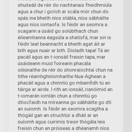
shuiteáil de réir do riachtanais fheidhmiúla
agus a chur i gcrích ar scála mór chun do
spás ina bheith níos stábla, níos sábháilte
agus níos iontaofa. Is féidir an seomra a
scagann a úsáid go solúbthach chun
éileamhanna éagsúla a shatisfá, mar sin is
féidir leat beannacht a bheith agat áit ar
bith agus nuair ar bith. Díoladh tapa! Tá an
pacáil agus an t-ionsáil freisin tapa, mar
úsáideann muid foireann phacála
oiliúnaíthe de réir do shonraíochtaí chun na
tithe réamhghníomhaithe Nua-Aghean a
phacáil agus a chinntiú go mbainfidh tú an
táirge ar airde. I rith an ionsáil, rianóimid an
t-iomarán iomlán chun a chinntiú go
dtiocfaidh na míreanna go sábháilte go dtí
an suíomh. Is féidir an seomra scagtha a
thógáil gan an struchtúr a dháil ar an
suíomh agus cuirimis treoir thógála leis
freisin chun an próiseas a dhéanamh níos