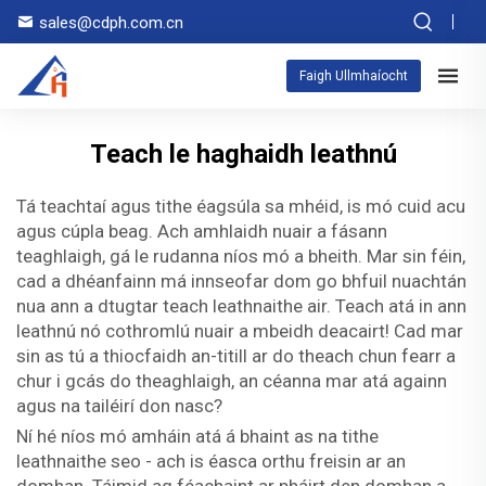
sales@cdph.com.cn
Faigh Ullmhaíocht
Teach le haghaidh leathnú
Tá teachtaí agus tithe éagsúla sa mhéid, is mó cuid acu
agus cúpla beag. Ach amhlaidh nuair a fásann
teaghlaigh, gá le rudanna níos mó a bheith. Mar sin féin,
cad a dhéanfainn má innseofar dom go bhfuil nuachtán
nua ann a dtugtar teach leathnaithe air. Teach atá in ann
leathnú nó cothromlú nuair a mbeidh deacairt! Cad mar
sin as tú a thiocfaidh an-titill ar do theach chun fearr a
chur i gcás do theaghlaigh, an céanna mar atá againn
agus na tailéirí don nasc?
Ní hé níos mó amháin atá á bhaint as na tithe
leathnaithe seo - ach is éasca orthu freisin ar an