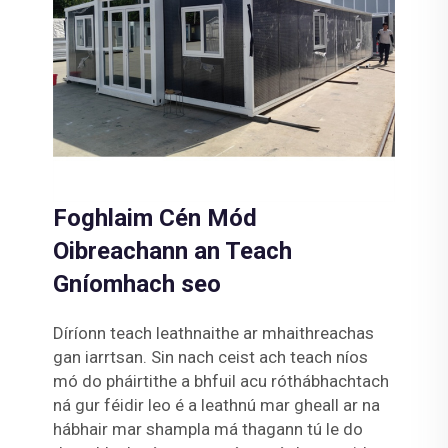
Foghlaim Cén Mód
Oibreachann an Teach
Gníomhach seo
Díríonn teach leathnaithe ar mhaithreachas
gan iarrtsan. Sin nach ceist ach teach níos
mó do pháirtithe a bhfuil acu róthábhachtach
ná gur féidir leo é a leathnú mar gheall ar na
hábhair mar shampla má thagann tú le do