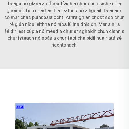
beaga nó glana a d’fhéadfadh a chur chun cíche nó a
ghoiniú chun méid an tí a leathnú nó a ligeáil. Déanann
sé mar chás puinséalaíocht. Athraigh an phost seo chun
réigiún níos leithne nó níos lú ina dhiaidh. Mar sin, is
féidir leat cúpla nóiméad a chur ar aghaidh chun clann a
chur isteach nó spás a chur faoi chaibidil nuair atá sé
riachtanach!