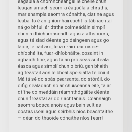
éagsúla a chomhcheangal le chéile chun
leagan amach seomra éagsúla a chruthú,
mar shampla seomra cónaithe, cistine agus
leaba. Is é an gníomhaireacht is tábhachtaí
ná go bhfuil ár dtíthe coimeádáin simplí
chun a dhíchumascadh agus a athshocrú,
agus tá siad déanta go daingean agus go
láidir, le cáil ard, lena n-áirítear uisce-
dhíobháilte, fuar-dhíobháilte, cosaint in
aghaidh tine, agus tá an próiseas suiteála
éasca agus simplí chun oibriú, gan bheith
ag teastáil aon leibhéal speisialta teicniúil.
Má tá sé do spás pearsanta, do stóráil, do
oifig sealadach nó ar chúiseanna eile, tá ár
dtíthe coimeádáin réamhthógáilte déanta
chun freastal ar do riachtanais. Ceannaigh
seomra bosca anois agus bain sult as
costas íseal agus seirbhís níos beachtaithe
— déan do thaoide cónaithe níos fearr!