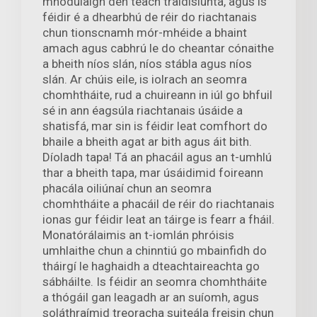
mhódúlaigh den teach traidisiúnta, agus is
féidir é a dhearbhú de réir do riachtanais
chun tionscnamh mór-mhéide a bhaint
amach agus cabhrú le do cheantar cónaithe
a bheith níos slán, níos stábla agus níos
slán. Ar chúis eile, is iolrach an seomra
chomhtháite, rud a chuireann in iúl go bhfuil
sé in ann éagsúla riachtanais úsáide a
shatisfá, mar sin is féidir leat comfhort do
bhaile a bheith agat ar bith agus áit bith.
Díoladh tapa! Tá an phacáil agus an t-umhlú
thar a bheith tapa, mar úsáidimid foireann
phacála oiliúnaí chun an seomra
chomhtháite a phacáil de réir do riachtanais
ionas gur féidir leat an táirge is fearr a fháil.
Monatórálaimis an t-iomlán phróisis
umhlaithe chun a chinntiú go mbainfidh do
tháirgí le haghaidh a dteachtaireachta go
sábháilte. Is féidir an seomra chomhtháite
a thógáil gan leagadh ar an suíomh, agus
soláthraímid treoracha suiteála freisin chun