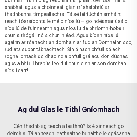
domhan. Táimid ag féachaint ar pháirt den domhan a
shábháil agus a choinneáil glan trí shaibhriú ar
fhadhbanna timpeallachta. Tá sé léiriúchán amháin:
teach fósraíochta le méid níos lú -- go ndéantar úsáid
níos lú de fuinneamh agus níos lú de phríomh-hobair
chun a thógáil nó a chur in éad. Agus bíonn níos lú
againn ar réaltacht an domhain ar fud an Domhainn seo,
rud atá super tábhachtach. Sin é nach bhfuil sé ach
rogha iontach do dhaoine a bhfuil grá acu don dúchas
agus a bhfuil brabús leo dul chun cinn ar son domhan
níos fearr!
Ag dul Glas le Tithí Gníomhach
Cén fhadhb ag teach a leathnú? Is é sinneach go
deimhin! Tá an teach leathnaithe bunaithe le spásanna