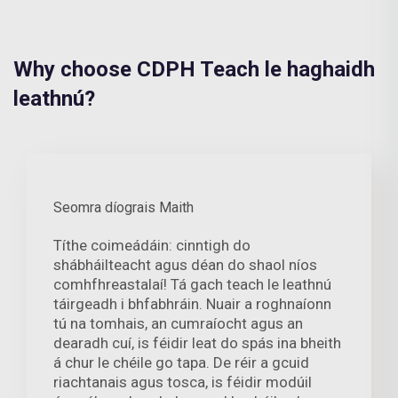
Why choose CDPH Teach le haghaidh
leathnú?
Seomra díograis Maith
Títhe coimeádáin: cinntigh do
shábháilteacht agus déan do shaol níos
comhfhreastalaí! Tá gach teach le leathnú
táirgeadh i bhfabhráin. Nuair a roghnaíonn
tú na tomhais, an cumraíocht agus an
dearadh cuí, is féidir leat do spás ina bheith
á chur le chéile go tapa. De réir a gcuid
riachtanais agus tosca, is féidir modúil