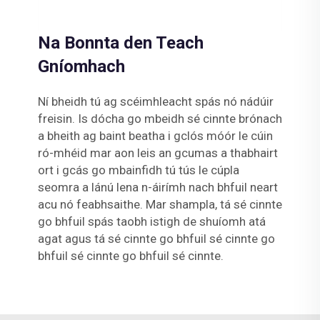
Na Bonnta den Teach
Gníomhach
Ní bheidh tú ag scéimhleacht spás nó nádúir
freisin. Is dócha go mbeidh sé cinnte brónach
a bheith ag baint beatha i gclós móór le cúin
ró-mhéid mar aon leis an gcumas a thabhairt
ort i gcás go mbainfidh tú tús le cúpla
seomra a lánú lena n-áirímh nach bhfuil neart
acu nó feabhsaithe. Mar shampla, tá sé cinnte
go bhfuil spás taobh istigh de shuíomh atá
agat agus tá sé cinnte go bhfuil sé cinnte go
bhfuil sé cinnte go bhfuil sé cinnte.