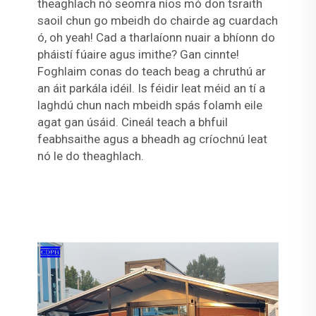
theaghlach nó seomra níos mó don tsraith
saoil chun go mbeidh do chairde ag cuardach
ó, oh yeah! Cad a tharlaíonn nuair a bhíonn do
pháistí fúaire agus imithe? Gan cinnte!
Foghlaim conas do teach beag a chruthú ar
an áit parkála idéil. Is féidir leat méid an tí a
laghdú chun nach mbeidh spás folamh eile
agat gan úsáid. Cineál teach a bhfuil
feabhsaithe agus a bheadh ag críochnú leat
nó le do theaghlach.