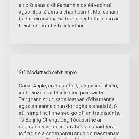
an próiseas a dhéanamh níos éifeachtaí
agus níos lú ama a chaitheamh. Má leanann
tú na céimeanna sa treoir, beidh tú in ann an
teach chomhtháite a leathnú.
Stíl Módarnach cabin apple
Cabin Apple, cruth uathúil, taispeáint álainn,
a dhéanann do bhaile níos pearsanta.
Tairgeann muid raon leathan d’dhathanna
agus stíleanna chun do rogha a shatisfá, ó
stíl simplí na linne seo go dtí an traidisiúnta.
Tá Beijing Chengdong fócasaithe ar
riachtanais agus ar iarratais an úsáideora.
Is féidir é a chomhordú chun do riachtanais