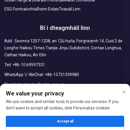
Scéan
Táirge & Dearadh
Tionscail
Maidir Linn
Global
ESG Fiontraíochta
Roinn Eolais
Teasáil Linn
Bí i dteagmháil linn
Add : Seomra 1207-1208, an 12ú hurla, Foirgneamh 14, Cuid 2 de
Longfor Haikou Times Tianjie Jinyu Subdistrict, Contae Longhua,
Cathair Haikou, An tSín
Teil:
+86-10 69597331
WhatsApp \/ WeChat :
+86-15731339980
Ríomhphost:
sales@cdph.com.cn
We value your privacy
We use cookies and similar tools to provide our services. If you
don't want to accept all cookies, click Personalize cookies.
Leiúint © CDPH (HAINAN) COMPANY LIMITED. Gach ceart ar
cosaint.
Accept all