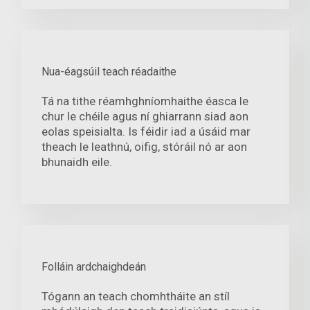
Nua-éagsúil teach réadaithe
Tá na tithe réamhghníomhaithe éasca le
chur le chéile agus ní ghiarrann siad aon
eolas speisialta. Is féidir iad a úsáid mar
theach le leathnú, oifig, stóráil nó ar aon
bhunaidh eile.
Folláin ardchaighdeán
Tógann an teach chomhtháite an stíl