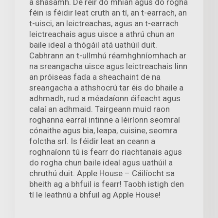
a shásamh. De réir do mhian agus do rogha
féin is féidir leat cruth an tí, an t-earrach, an
t-uisci, an leictreachas, agus an t-earrach
leictreachais agus uisce a athrú chun an
baile ideal a thógáil atá uathúil duit.
Cabhrann an t-ullmhú réamhghníomhach ar
na sreangacha uisce agus leictreachais linn
an próiseas fada a sheachaint de na
sreangacha a athshocrú tar éis do bhaile a
adhmadh, rud a méadaíonn éifeacht agus
calaí an adhmaid. Tairgeann muid raon
roghanna earraí intinne a léiríonn seomraí
cónaithe agus bia, leapa, cuisine, seomra
folctha srl. Is féidir leat an ceann a
roghnaíonn tú is fearr do riachtanais agus
do rogha chun baile ideal agus uathúil a
chruthú duit. Apple House – Cáilíocht sa
bheith ag a bhfuil is fearr! Taobh istigh den
tí le leathnú a bhfuil ag Apple House!