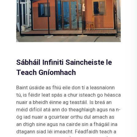
Sábháil Infiniti Saincheiste le
Teach Gníomhach
Baint úsáide as fhiú eile don tí a leasnaíonn
tú, is féidir leat spás a chur isteach go héasca
nuair a bheidh éinne ag teastáil. Is breá an
méid difícil atá ann do theaghlaigh agus na n-
óg iad nuair a gcuirtear orthu dul amach as
an dtigh sine agus na cairde sin a fhágáil ina
dtagann siad léi imeacht. Féadfaidh teach a