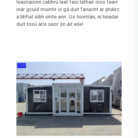
leasnaíonn cabhrú leat faoi láthair níos fearr
inár gcuid muintir is gá duit fanacht ar pháirc
a bhfuil sibh sínte ann. Go hiomlán, ní héadar
duit tosú arís saor ón áit eile!