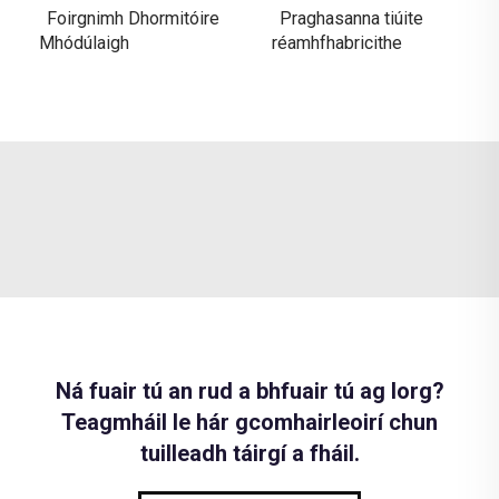
Foirgnimh Dhormitóire
Praghasanna tiúite
Mhódúlaigh
réamhfhabricithe
Ná fuair tú an rud a bhfuair tú ag lorg?
Teagmháil le hár gcomhairleoirí chun
tuilleadh táirgí a fháil.