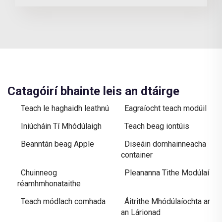
Catagóirí bhainte leis an dtáirge
Teach le haghaidh leathnú
Eagraíocht teach modúil
Iniúcháin Tí Mhódúlaigh
Teach beag iontúis
Beanntán beag Apple
Diseáin domhainneacha
container
Chuinneog
Pleananna Tithe Modúlaí
réamhmhonataithe
Teach módlach comhada
Áitrithe Mhódúlaíochta ar
an Lárionad