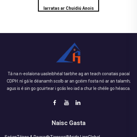
Iarratas ar Chuidiú Anois
Tá na n-eolaíona uasleibhéal tairbhe ag an teach conatais pacaí
CDPH: ní gá le déanamh scolb ar an gcéim fosta nó ar an talamh;
agus is é sin go gcuirtear i gcás leo iad a chur le chéile go héasca.
Naisc Gasta