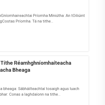
níomhaireachtai Príomha Míniútha: An tOiliúint
 gCostas Príomha. Tá na tithe
mar sin táid i dtreo an timpeallachta rialaithe
aghdú ar an obair atá caillte agus ...
 Títhe Réamhghníomhaíteacha
eacha Bheaga
a bheaga: Sábháilteachtaí tosaigh agus luach
bhar: Conas a laghdaíonn na tithe
caí an costas faoi 15–25%. Tugann tógáil na