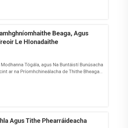
éamhghníomhaithe Beaga, Agus
eoir Le HIonadaithe
, Modhanna Tógála, agus Na Buntáistí Bunúsacha
scint ar na Príomhchineálacha de Thithe Bheaga
e beaga roimh thógáil a dhéanamh sa bhfabhrac...
hla Agus Tithe Phearráideacha