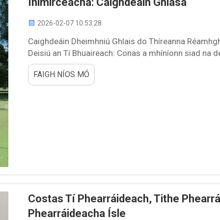
Inimirceacha: Caighdeáin Ghlása
2026-02-07 10:53:28
Caighdeáin Dheimhniú Ghlais do Thíreanna Réamhghn
Deisiú an Tí Bhuaireach: Conas a mhíníonn siad na 
áirde ardghníomhach. Is deimhniúcháin bhreis is iad
FAIGH NÍOS MÓ
bheidh in ann a mheastar go beacht ...
Costas Tí Phearráideach, Tithe Phearrá
Phearráideacha Ísle