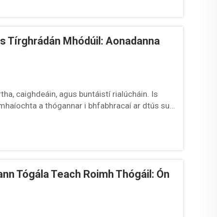
 ghnáth sábháilteachtaí airgeadais...
 Tírghrádán Mhódúil: Aonadanna
, caighdeáin, agus buntáistí rialúcháin. Is
haíochta a thógannar i bhfabhracaí ar dtús sula
 ar fáil i ngach méid...
ann Tógála Teach Roimh Thógáil: Ón