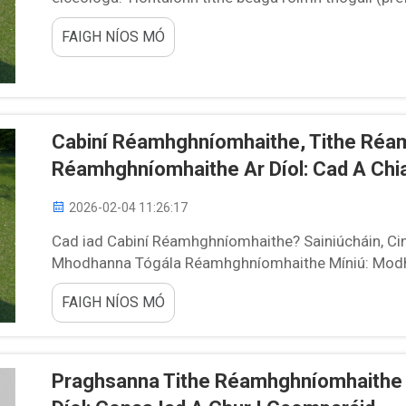
an gcothrom idir éifeacht agus freagracht chomhsha
FAIGH NÍOS MÓ
an tráchtáil i gcomparáid le tógáil thraidisiúnta...
Cabiní Réamhghníomhaithe, Tithe Réa
Réamhghníomhaithe Ar Díol: Cad A Chia
2026-02-04 11:26:17
Cad iad Cabiní Réamhghníomhaithe? Sainiúcháin, Ci
Mhodhanna Tógála Réamhghníomhaithe Míniú: Modha
réamhghníomhaithe mar thithe a tógannar i bhfabhrac
FAIGH NÍOS MÓ
ansin cuirtear iad ar an mbóthar go dtí an suíomh...
Praghsanna Tithe Réamhghníomhaithe