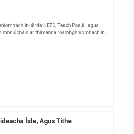
íomhach In-áirde: LEED, Teach Pasúil, agus
deimhniúcháin ar thíreanna réamhghníomhach in-
 seo, agus socraíonn siad caighdeáin daingne a
ideacha Ísle, Agus Tithe