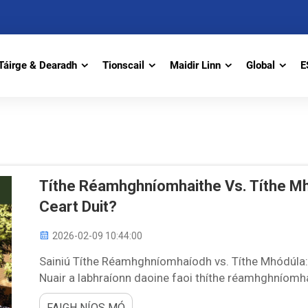
Táirge & Dearadh
Tionscail
Maidir Linn
Global
E
Títhe Réamhghníomhaithe Vs. Títhe Mhó
Ceart Duit?
2026-02-09 10:44:00
Sainiú Títhe Réamhghníomhaíodh vs. Títhe Mhódúla: T
Nuair a labhraíonn daoine faoi thíthe réamhghníomhaí
a tógadh ar a laghad páirt in ollphlannta sula dtugtar i
FAIGH NÍOS MÓ