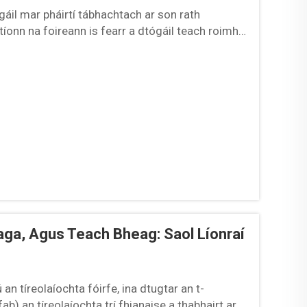
áil mar pháirtí tábhachtach ar son rath
stíonn na foireann is fearr a dtógáil teach roimh
unaithe, agus comhtháthú na gcosáin úsáide:
thógáil próisis casta in ábhar a bheith ina
aga, Agus Teach Bheag: Saol Líonraí
an tíreolaíochta fóirfe, ina dtugtar an t-
b) an tíreolaíochta trí fhianaise a thabhairt ar