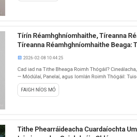
Tírín Réamhghníomhaithe, Tíreanna R
Tíreanna Réamhghníomhaithe Beaga: Tr
2026-02-08 10:44:25
Cad iad na Tithe Bheaga Roimh Thógáil? Cineálacha
— Módúlaí, Panelaí, agus Iomlán Roimh Thógáil: Tui
Roimh Thógáil. Tá trí bhealach príomha ann le dtíth
FAIGH NÍOS MÓ
Tithe Phearráideacha Cuardaíochta Um