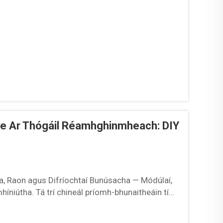
the Ar Thógáil Réamhghinmheach: DIY
ha, Raon agus Difríochtaí Bunúsacha — Módúlaí,
íniútha. Tá trí chineál príomh-bhunaitheáin tí
déanta ar bhealach éagsúla. Tagann tithe