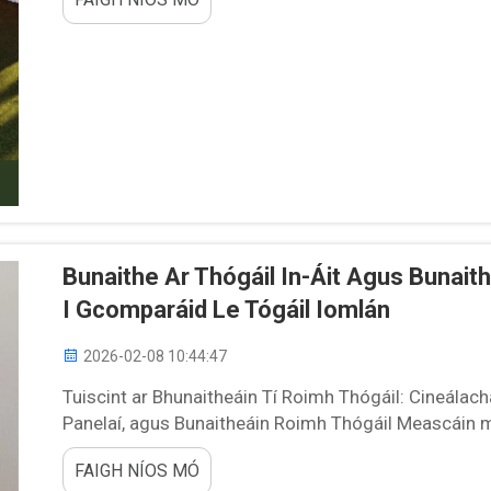
Bunaithe Ar Thógáil In-Áit Agus Bunai
I Gcomparáid Le Tógáil Iomlán
2026-02-08 10:44:47
Tuiscint ar Bhunaitheáin Tí Roimh Thógáil: Cineálac
Panelaí, agus Bunaitheáin Roimh Thógáil Meascáin mh
roimh thógáil ann go bunúsach, agus tá gach ceann 
FAIGH NÍOS MÓ
móidúlaí go dtí an áit thógála go bhfuil siad...