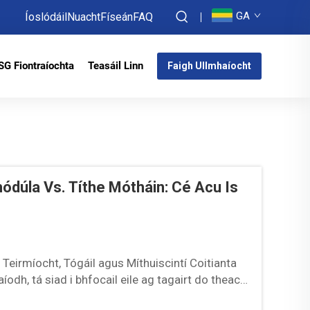
GA
Íoslódáil
Nuacht
Físeán
FAQ
SG Fiontraíochta
Teasáil Linn
Faigh Ullmhaíocht
dúla Vs. Títhe Mótháin: Cé Acu Is
eirmíocht, Tógáil agus Míthuiscintí Coitianta
odh, tá siad i bhfocail eile ag tagairt do theach
steach ar an áit fhíorúil ...