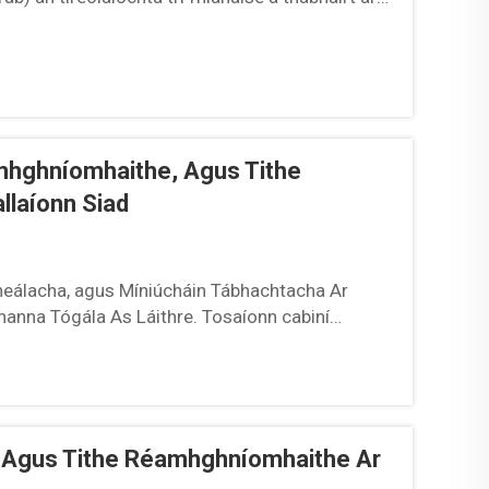
oil. Tugann tógáil sa bhfabhrac laghdú 40% ar
mhghníomhaithe, Agus Tithe
llaíonn Siad
neálacha, agus Míniúcháin Tábhachtacha Ar
nna Tógála As Láithre. Tosaíonn cabiní
aí áit a bhfuil na coinníollacha faoi smacht,
 Agus Tithe Réamhghníomhaithe Ar