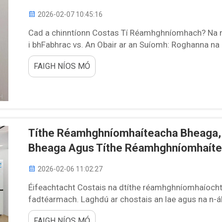
2026-02-07 10:45:16
Cad a chinntíonn Costas Tí Réamhghníomhach? Na nG
i bhFabhrac vs. An Obair ar an Suíomh: Roghanna na
réamhghníomhacha curtha le chéile i bhfabhrac, agus 
FAIGH NÍOS MÓ
agus an cheannach i mbloc ábhar, rud a chuireann le l
Títhe Réamhghníomhaíteacha Bheaga,
Bheaga Agus Títhe Réamhghníomhaít
2026-02-06 11:02:27
Éifeachtacht Costais na dtíthe réamhghníomhaíocht
fadtéarmach. Laghdú ar chostais an lae agus na n-á
réamhghníomhaíochta beaga a thógannar i bhfabhra
FAIGH NÍOS MÓ