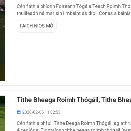
Cén fáth a bhíonn Foireann Tógála Teach Roimh Thóg
thuilleadh ná mar sin i mbaint as díol: Conas a baini
thógáil comhfhreagracht leis na códanna, teastas b
FAIGH NÍOS MÓ
Tiontaíonn na foireann is fearr a dtógáil teach roimh 
dhícheall...
Tithe Bheaga Roimh Thógáil, Tithe Bhe
2026-02-05 11:02:55
Cén fáth a bhfuil Tithe Beaga Roimh Thógáil ag athrú 
éiceológa: Tiontaíonn tithe beaga roimh thógáil (prefa