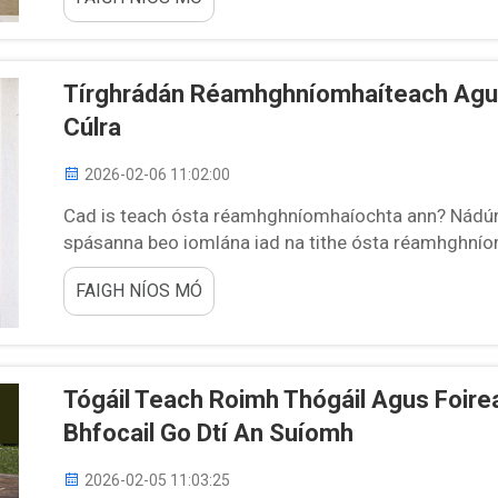
dtíthe réamhghníomhaíochta bheaga i bhfabhracaí de
Tírghrádán Réamhghníomhaíteach Agus
Cúlra
2026-02-06 11:02:00
Cad is teach ósta réamhghníomhaíochta ann? Nádúrtha
spásanna beo iomlána iad na tithe ósta réamhghníom
dtogtar i mbaile deiridh ar phróipréacht duine. Tá siad
FAIGH NÍOS MÓ
Tógáil Teach Roimh Thógáil Agus Foire
Bhfocail Go Dtí An Suíomh
2026-02-05 11:03:25