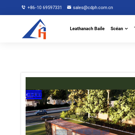
+86-10 69597331
sales@cdph.com.cn
Leathanach Baile
Scéan