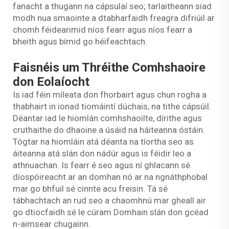
fanacht a thugann na cápsulaí seo; tarlaitheann siad
modh nua smaointe a dtabharfaidh freagra difriúil ar
chomh féidearimid níos fearr agus níos fearr a
bheith agus bímid go héifeachtach.
Faisnéis um Thréithe Comhshaoire
don Eolaíocht
Is iad féin míleata don fhorbairt agus chun rogha a
thabhairt in ionad tiomáintí dúchais, na tithe cápsúil.
Déantar iad le hiomlán comhshaoilte, dírithe agus
cruthaithe do dhaoine a úsáid na háiteanna óstáin.
Tógtar na hiomláin atá déanta na tíortha seo as
áiteanna atá slán don nádúr agus is féidir leo a
athnuachan. Is fearr é seo agus ní ghlacann sé
díospóireacht ar an domhan nó ar na ngnáthphobal
mar go bhfuil sé cinnte acu freisin. Tá sé
tábhachtach an rud seo a chaomhnú mar gheall air
go dtiocfaidh sé le cúram Domhain slán don gcéad
n-aimsear chugainn.