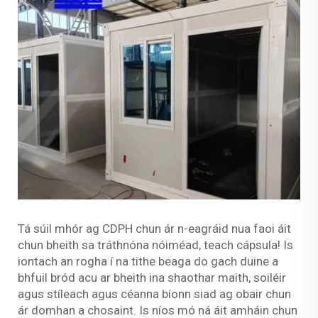
Tá súil mhór ag CDPH chun ár n-eagráid nua faoi áit
chun bheith sa tráthnóna nóiméad, teach cápsula! Is
iontach an rogha í na tithe beaga do gach duine a
bhfuil bród acu ar bheith ina shaothar maith, soiléir
agus stíleach agus céanna bíonn siad ag obair chun
ár domhan a chosaint. Is níos mó ná áit amháin chun