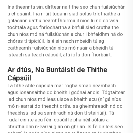
Ina theannta sin, dírítear na tithe seo chun fuilsiúchán
a chosaint. Ina n-áit tugann siad solas tríothaithe a
ghlacann uathu neamhfhoirmiúil níos lú nó córasa
tochtála agus fhríochartha a bhfuil siad cruthaithe
chun níos mó ná fuilsiúchán a chur i bhfeidhm ná do
chóras tí típiciúil. Is é sin nach mbeidh tú ag
caitheamh fuilsiúchán níos mó nuair a bheidh tú
isteach sa teach cápsúil, atá íofa don fhorbairt.
Ar dtús, Na Buntáistí de Thithe
Cápsúil
Tá tithe stíle cápsúla mar rogha smaoineamhach
agus ionannaithe do bheith i gcónaí anois. Tógtaítear
iad chun níos mó leas uisce a bheith acu (ní gá níos
mó n-earraí do theacht orthu sa gheimhreadh nó do
fheabhsú iad sa samhradh ná don tí stairiúil). Tá
rudaí cinnte acu féin cosúil le phainéil sólais a
chruthaíonn n-earraí glan ón ghrian. Is féidir leis seo