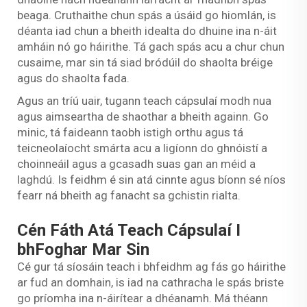
beaga. Cruthaithe chun spás a úsáid go hiomlán, is
déanta iad chun a bheith idealta do dhuine ina n-áit
amháin nó go háirithe. Tá gach spás acu a chur chun
cusaime, mar sin tá siad bródúil do shaolta bréige
agus do shaolta fada.
Agus an tríú uair, tugann teach cápsulaí modh nua
agus aimseartha de shaothar a bheith againn. Go
minic, tá faideann taobh istigh orthu agus tá
teicneolaíocht smárta acu a ligíonn do ghnóistí a
choinneáil agus a gcasadh suas gan an méid a
laghdú. Is feidhm é sin atá cinnte agus bíonn sé níos
fearr ná bheith ag fanacht sa gchistin rialta.
Cén Fáth Atá Teach Cápsulaí I
bhFoghar Mar Sin
Cé gur tá síosáin teach i bhfeidhm ag fás go háirithe
ar fud an domhain, is iad na cathracha le spás briste
go príomha ina n-áirítear a dhéanamh. Má théann