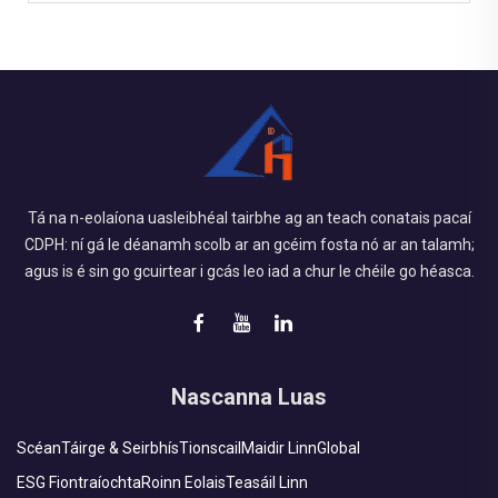
Tá na n-eolaíona uasleibhéal tairbhe ag an teach conatais pacaí
CDPH: ní gá le déanamh scolb ar an gcéim fosta nó ar an talamh;
agus is é sin go gcuirtear i gcás leo iad a chur le chéile go héasca.
Nascanna Luas
Scéan
Táirge & Seirbhís
Tionscail
Maidir Linn
Global
ESG Fiontraíochta
Roinn Eolais
Teasáil Linn