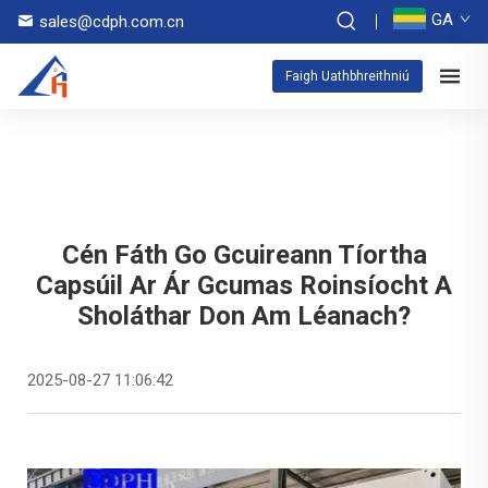
GA
sales@cdph.com.cn
Faigh Uathbhreithniú
Cén Fáth Go Gcuireann Tíortha
Capsúil Ar Ár Gcumas Roinsíocht A
Sholáthar Don Am Léanach?
2025-08-27 11:06:42