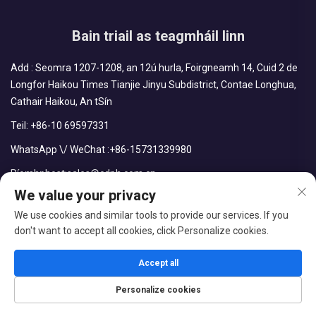
Bain triail as teagmháil linn
Add : Seomra 1207-1208, an 12ú hurla, Foirgneamh 14, Cuid 2 de
Longfor Haikou Times Tianjie Jinyu Subdistrict, Contae Longhua,
Cathair Haikou, An tSín
Teil:
+86-10 69597331
WhatsApp \/ WeChat :
+86-15731339980
Ríomhphost:
sales@cdph.com.cn
We value your privacy
We use cookies and similar tools to provide our services. If you
don't want to accept all cookies, click Personalize cookies.
Leiúint © CDPH (HAINAN) COMPANY LIMITED. Gach ceart ar
cosaint.
Accept all
Blog
Beartas Príobháideachta
Personalize cookies