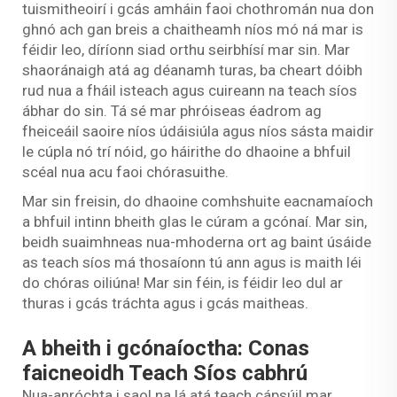
tuismitheoirí i gcás amháin faoi chothromán nua don
ghnó ach gan breis a chaitheamh níos mó ná mar is
féidir leo, díríonn siad orthu seirbhísí mar sin. Mar
shaoránaigh atá ag déanamh turas, ba cheart dóibh
rud nua a fháil isteach agus cuireann na teach síos
ábhar do sin. Tá sé mar phróiseas éadrom ag
fheiceáil saoire níos údáisiúla agus níos sásta maidir
le cúpla nó trí nóid, go háirithe do dhaoine a bhfuil
scéal nua acu faoi chórasuithe.
Mar sin freisin, do dhaoine comhshuite eacnamaíoch
a bhfuil intinn bheith glas le cúram a gcónaí. Mar sin,
beidh suaimhneas nua-mhoderna ort ag baint úsáide
as teach síos má thosaíonn tú ann agus is maith léi
do chóras oiliúna! Mar sin féin, is féidir leo dul ar
thuras i gcás tráchta agus i gcás maitheas.
A bheith i gcónaíoctha: Conas
faicneoidh Teach Síos cabhrú
Nua-anróchta i saol na lá atá teach cápsúil mar