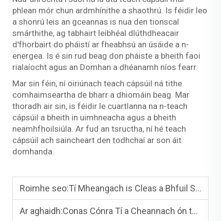
phlean mór chun ardmhínithe a shaothrú. Is féidir leo
a shonrú leis an gceannas is nua den tionscal
smárthithe, ag tabhairt leibhéal dlúthdheacair
d'fhorbairt do pháistí ar fheabhsú an úsáide a n-
energea. Is é sin rud beag don pháiste a bheith faoi
rialaíocht agus an Domhan a dhéanamh níos fearr.
Mar sin féin, ní oiriúnach teach cápsúil ná tithe
comhaimseartha de bharr a dhiomáin beag. Mar
thoradh air sin, is féidir le cuartlanna na n-teach
cápsúil a bheith in uimhneacha agus a bheith
neamhfhoilsiúla. Ar fud an tsructha, ní hé teach
cápsúil ach saincheart den todhchaí ar son áit
domhanda.
Roimhe seo:
Tí Mheangach is Cleas a Bhfuil Sraith ar Bith agus a D'éiríonn i n-áit Lá Nua - TÍ PHREFAB
Ar aghaidh:
Conas Cónra Tí a Cheannach ón tSín: Gairidín Céim faoi Chéim