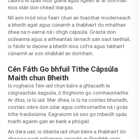
cabhrú le spás níos glana agus ligean ar ár domhan
níos slán don chéad léargas.
Níl aon mód níos fearr chun an tsaothar moderneach
a bheith agat agus cúnamh a thabhairt do mháthair
dhea na n-earraí ná i dtigh cápsúla. Grásta don
scileanna agus a aitheantas lárnach san saol laethúil,
is féidir le daoine a bheith níos cófra agus tabhairt
cúnaimh ar son shábháil an domhain.
Cén Fáth Go bhfuil Tithe Cápsúla
Maith chun Bheith
Is roghaíos féin iad chun báire a ghlacadh le
cúigreachán éagsúla, ó thighíonn go comhaontaithe.
Ar dtús, is lú iad. Mar dhea, is lú na costais bhunadh,
costais oibre don údar agus cothromaithe ná i gcás
tithe traidisiúnta. Eagraíonn sé seo go mbeidh spás
maith againn gan an bank a phógáil.
An dara uair, is déanta iad chun báire a thabhairt do
dhaoine nach ndéanann iarracht ar fhadhbh spás