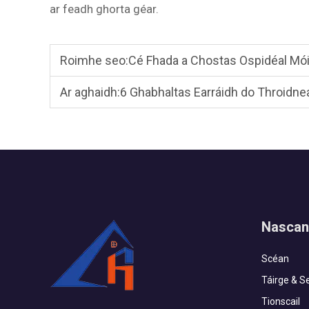
ar feadh ghorta géar.
Roimhe seo:
Cé Fhada a Chostas Ospidéal Mói
Ar aghaidh:
6 Ghabhaltas Earráidh do Throidne
Nascan
Scéan
Táirge & Se
Tionscail