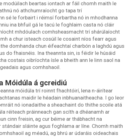
ide modúilach beartas iontach ar fáil chomh maith le
leathnú nó athchumraíocht go tapa trí
n sé le forbairt i réimsí forbartha nó in mhodhanna
niu ina bhfuil gá le tacú le foghlaim casta nó cláir
gníocht mhdóulach comhsheasmacht trí shárúlaíocht
imh a chur isteach cosúil le cosaint níos fearr agus
aithe domhanda chun éifeachtaí charbón a laghdú agus
s do fhaisnéis. Ina theannta sin, is féidir le húsáid
ha costais oibríochta ísle a bheith ann le linn saol na
irgeadais agus comhshaoil.
a Móidúla á gcreidiú
eanna móidúla trí roinnt fhachtóirí, lena n-áirítear
achtanas maidir le héadain inbhuanaitheacha. I go leor
omráit nó ionadaithe a sheachaint do thithe scoile atá
úla réiteach práinneach gan scíth a dhéanamh ar
n cinn freisin, ag cur béime ar thábhacht na
r stándair sláinte agus foghlama ar líne. Chomh maith
 gcomhshaoil ag méadú, ag bhrú ar údaráis oideachais