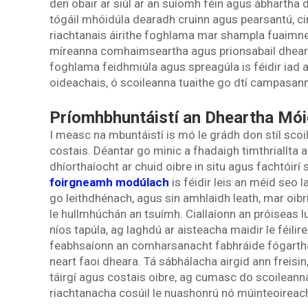
den obair ar siúl ar an suíomh féin agus ábharth
tógáil mhóidúla dearadh cruinn agus pearsantú, c
riachtanais áirithe foghlama mar shampla fuaimne
míreanna comhaimseartha agus prionsabail dhearai
foghlama feidhmiúla agus spreagúla is féidir iad 
oideachais, ó scoileanna tuaithe go dtí campasan
Príomhbhuntáistí an Dheartha Mói
I measc na mbuntáistí is mó le grádh don stíl sco
costais. Déantar go minic a fhadaigh timthriallta a
dhíorthaíocht ar chuid oibre in situ agus fachtóirí
foirgneamh modúlach
is féidir leis an méid seo
go leithdhénach, agus sin amhlaidh leath, mar oib
le hullmhúchán an tsuímh. Ciallaíonn an próiseas lua
níos tapúla, ag laghdú ar aisteacha maidir le féilir
feabhsaíonn an comharsanacht fabhráide fógartha r
neart faoi dheara. Tá sábhálacha airgid ann freis
táirgí agus costais oibre, ag cumasc do scoileann
riachtanacha cosúil le nuashonrú nó múinteoireach