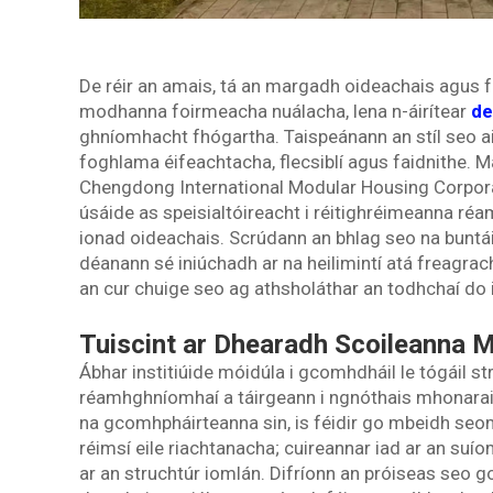
De réir an amais, tá an margadh oideachais agus 
modhanna foirmeacha nuálacha, lena n-áirítear
de
ghníomhacht fhógartha. Taispeánann an stíl seo ai
foghlama éifeachtacha, flecsiblí agus faidnithe. Ma
Chengdong International Modular Housing Corporati
úsáide as speisialtóireacht i réitighréimeanna réam
ionad oideachais. Scrúdann an bhlag seo na buntái
déanann sé iniúchadh ar na heilimintí atá freagrach
an cur chuige seo ag athsholáthar an todhchaí do 
Tuiscint ar Dhearadh Scoileanna 
Ábhar institiúide móidúla i gcomhdháil le tógáil s
réamhghníomhaí a táirgeann i ngnóthais mhonaraithe
na gcomhpháirteanna sin, is féidir go mbeidh seomr
réimsí eile riachtanacha; cuireannar iad ar an suío
ar an struchtúr iomlán. Difríonn an próiseas seo go