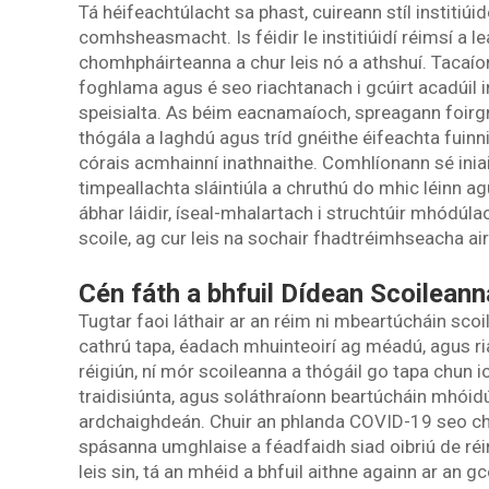
Tá héifeachtúlacht sa phast, cuireann stíl institiú
comhsheasmacht. Is féidir le institiúidí réimsí a 
chomhpháirteanna a chur leis nó a athshuí. Tacaíon
foghlama agus é seo riachtanach i gcúirt acadúil in
speisialta. As béim eacnamaíoch, spreagann foir
thógála a laghdú agus tríd gnéithe éifeachta fuinn
córais acmhainní inathnaithe. Comhlíonann sé ini
timpeallachta sláintiúla a chruthú do mhic léinn agu
ábhar láidir, íseal-mhalartach i struchtúir mhódúlac
scoile, ag cur leis na sochair fhadtréimhseacha a
Cén fáth a bhfuil Dídean Scoileann
Tugtar faoi láthair ar an réim ni mbeartúcháin scoil
cathrú tapa, éadach mhuinteoirí ag méadú, agus ri
réigiún, ní mór scoileanna a thógáil go tapa chun i
traidisiúnta, agus soláthraíonn beartúcháin mhóid
ardchaighdeán. Chuir an phlanda COVID-19 seo chu
spásanna umghlaise a féadfaidh siad oibriú de réi
leis sin, tá an mhéid a bhfuil aithne againn ar an