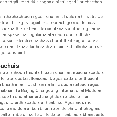
ann tógáil mhóidúla rogha aibí trí laghdú ar charthan
s ríthábhachtach i gcóir chur in iúl stíle na hinstitiúide
struchtúr agus tógáil leictreonach go mór le níos
ncheapadh a réiteach le riachtanais áirithe foghlama.
ht ar spásanna foghlama atá réidh don todhchaí,
te, cosúil le leictreonachais chomhtháite agus córais
seo riachtanais láithreach amháin, ach ullmhaíonn sé
ú go constaint.
eachais
éime ar mhodh thiontaitheach chun láithreacha acadúla
 le ráta, costas, fleascacht, agus éadaroibritheacht.
a bheith in ann dúshláin na linne seo a réiteach agus
bháil. Tá Beijing Chengdong International Modular
 seo trí sholáthar ardchaighdeán a chur ar fáil
agus toraidh acadúla a fheabhsú. Agus níos mó
a scoile móidúla ar bun bheith aon de phríomhbhoglais
l ar mbeidh sé féidir le daltaí feabhas a bhaint astu