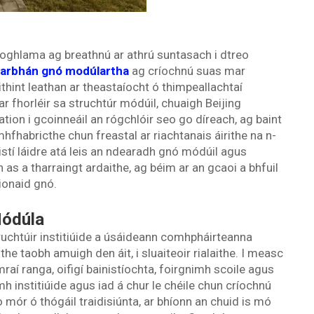
foghlama ag breathnú ar athrú suntasach i dtreo
arbhán gnó modúlartha
ag críochnú suas mar
thint leathan ar theastaíocht ó thimpeallachtaí
r fhorléir sa struchtúr módúil, chuaigh Beijing
on i gcoinneáil an rógchlóir seo go díreach, ag baint
hfhabricthe chun freastal ar riachtanais áirithe na n-
stí láidre atá leis an ndearadh gnó módúil agus
 as a tharraingt ardaithe, ag béim ar an gcaoi a bhfuil
ionaid gnó.
Módúla
truchtúir institiúide a úsáideann comhpháirteanna
 taobh amuigh den áit, i sluaiteoir rialaithe. I measc
aí ranga, oifigí bainistíochta, foirgnimh scoile agus
mh institiúide agus iad á chur le chéile chun críochnú
 mór ó thógáil traidisiúnta, ar bhíonn an chuid is mó