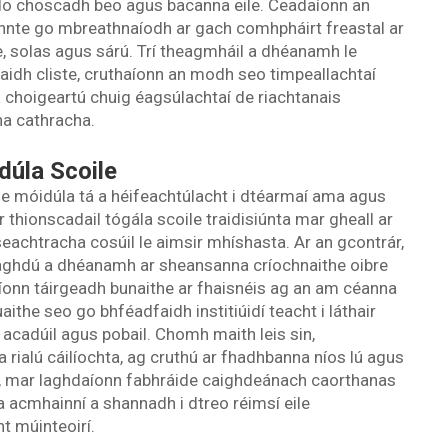
a do choscadh beo agus bacanna eile. Ceadaíonn an
innte go mbreathnaíodh ar gach comhpháirt freastal ar
, solas agus sárú. Trí theagmháil a dhéanamh le
dh cliste, cruthaíonn an modh seo timpeallachtaí
a choigeartú chuig éagsúlachtaí de riachtanais
na cathracha.
dúla Scoile
ile móidúla tá a héifeachtúlacht i dtéarmaí ama agus
r thionscadail tógála scoile traidisiúnta mar gheall ar
 seachtracha cosúil le aimsir mhíshasta. Ar an gcontrár,
 laghdú a dhéanamh ar sheansanna críochnaithe oibre
ríonn táirgeadh bunaithe ar fhaisnéis ag an am céanna
ithe seo go bhféadfaidh institiúidí teacht i láthair
e acadúil agus pobail. Chomh maith leis sin,
ialú cáilíochta, ag cruthú ar fhadhbanna níos lú agus
in, mar laghdaíonn fabhráide caighdeánach caorthanas
a acmhainní a shannadh i dtreo réimsí eile
t múinteoirí.