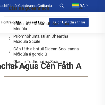
GA
acht
Físeán
Ceisteanna Coitianta
Clár na gCeannach
Fiontraíochta
Teasáil Linn
Faigh Uathbhreithniú
Tuiscint ar Dhearadh Scoileanna
Módúla
Príomhbhuntáistí an Dheartha
Móidúla Scoile
Cén fáth a bhfuil Dídean Scoileanna
Móidúla á gcreidiú
Glac le Todhchaí na Spásanna
achaí Agus Cén Fáth A
Oideachais