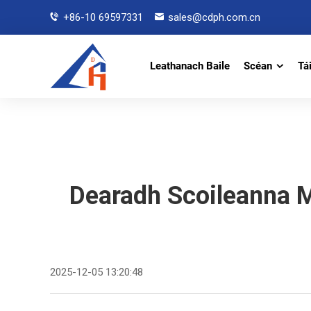
+86-10 69597331
sales@cdph.com.cn
Leathanach Baile
Scéan
Tá
Dearadh Scoileanna M
2025-12-05 13:20:48