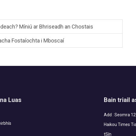
deach? Míniú ar Bhriseadh an Chostais
acha Fostaíochta i Mboscaí
na Luas
Bain triail 
Add : Seomra 120
irbhís
Haikou Times Tia
tSín