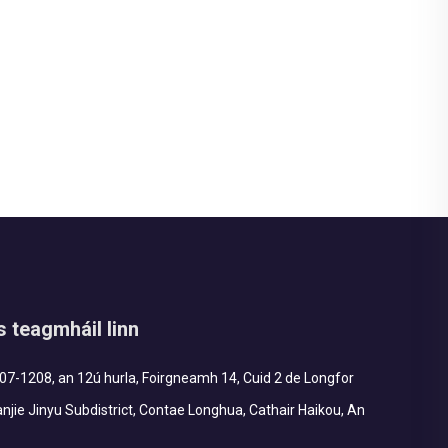
as teagmháil linn
7-1208, an 12ú hurla, Foirgneamh 14, Cuid 2 de Longfor
njie Jinyu Subdistrict, Contae Longhua, Cathair Haikou, An