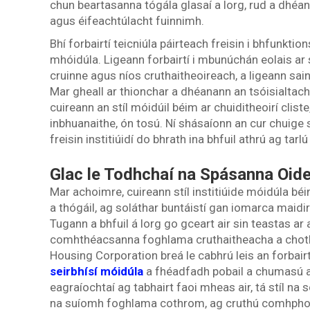
chun beartasanna tógála glasaí a lorg, rud a dhéan
agus éifeachtúlacht fuinnimh.
Bhí forbairtí teicniúla páirteach freisin i bhfunktion
mhóidúla. Ligeann forbairtí i mbunúchán eolais ar 
cruinne agus níos cruthaitheoireach, a ligeann sai
Mar gheall ar thionchar a dhéanann an tsóisialtac
cuireann an stíl móidúil béim ar chuiditheoirí clis
inbhuanaithe, ón tosú. Ní shásaíonn an cur chuige 
freisin institiúidí do bhrath ina bhfuil athrú ag tarl
Glac le Todhchaí na Spásanna Oid
Mar achoimre, cuireann stíl institiúide móidúla b
a thógáil, ag soláthar buntáistí gan iomarca maidir
Tugann a bhfuil á lorg go gceart air sin teastas ar 
comhthéacsanna foghlama cruthaitheacha a chotha
Housing Corporation breá le cabhrú leis an forbairt
seirbhísí móidúla
a fhéadfadh pobail a chumasú 
eagraíochtaí ag tabhairt faoi mheas air, tá stíl n
na suíomh foghlama cothrom, ag cruthú comhphobal