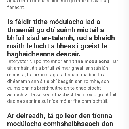
agus beidh dóchais níos mó go mbeidh siad ag
fanacht.
Is féidir tithe módulacha iad a
thraenáil go dtí suímh miotail a
bhfuil siad an-talamh, rud a bheidh
maith le lucht a bheas i gceist le
haghaidheanna deacair.
Interyster Níl pointe mhór ann
tithe módulacha
i lár
áit amháin, áit a bhfuil sé mar gheall ar stáisiún
mhianra, tá iarracht agat áit shaor ina bheith á
dhéanamh ann áit a bhí beagán ann roimhe, ach
cuimsíonn na breithnuithe an teicneolaíocht
aeríochta. Tá sé seo ríthábhachtach toisc go bhfuil
daoine saor ina suí níos mó ar fheidhmíochtúil.
Ar deireadh, tá go leor den tíonna
modúlacha comhshaibhseach don