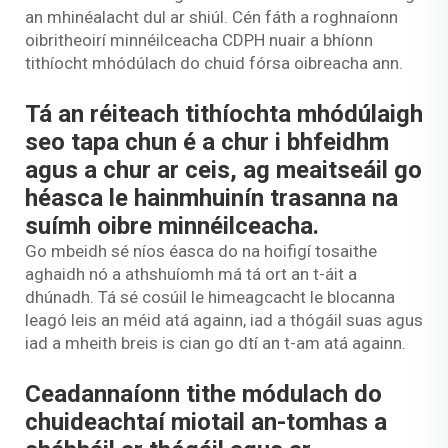
an mhinéalacht dul ar shiúl. Cén fáth a roghnaíonn
oibritheoirí minnéilceacha CDPH nuair a bhíonn
tithíocht mhódúlach do chuid fórsa oibreacha ann.
Tá an réiteach tithíochta mhódúlaigh
seo tapa chun é a chur i bhfeidhm
agus a chur ar ceis, ag meaitseáil go
héasca le hainmhuinín trasanna na
suímh oibre minnéilceacha.
Go mbeidh sé níos éasca do na hoifigí tosaithe
aghaidh nó a athshuíomh má tá ort an t-áit a
dhúnadh. Tá sé cosúil le himeagcacht le blocanna
leagó leis an méid atá againn, iad a thógáil suas agus
iad a mheith breis is cian go dtí an t-am atá againn.
Ceadannaíonn tithe módulach do
chuideachtaí miotail an-tomhas a