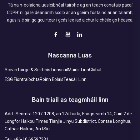
Tá na n-eolaíona uasleibhéal tairbhe ag an teach conatais pacaí
CDPH: ní gá le déanamh scolb ar an gcéim fosta nó ar an talamh;
agus is é sin go gcuirtear i gcás leo iad a chur le chéile go héasca.
Nascanna Luas
Scéan
Táirge & Seirbhís
Tionscail
Maidir Linn
Global
ESG Fiontraíochta
Roinn Eolais
Teasáil Linn
Bain triail as teagmháil linn
Add : Seomra 1207-1208, an 12ú hurla, Foirgneamh 14, Cuid 2 de
Longfor Haikou Times Tianjie Jinyu Subdistrict, Contae Longhua,
Cathair Haikou, An tSín
Teil:
+86-10 69597331