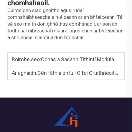
chomhshaoil.
Cuimsíonn siad gnéithe agus rudaí
comhshaibhseacha a n-éiceann ar an bhfeiceann. Tá
sé seo maith don ghnóthas comhshaoil, ar son an
todhchaí oibreachaí mianra, agus chun ár bhfeiceann
a choinneáil sláintiúil don todhchaí.
Roimhe seo:
Conas a Sásann Tithintí Modúlacha Ri Éilimh Suímh Mianadóireachta i gCéin
Ar aghaidh:
Cén fáth a bhfuil Oifcí Cruithneaithe Rómhata ag Fáthú Talamh i Forbairt Ghnóthach