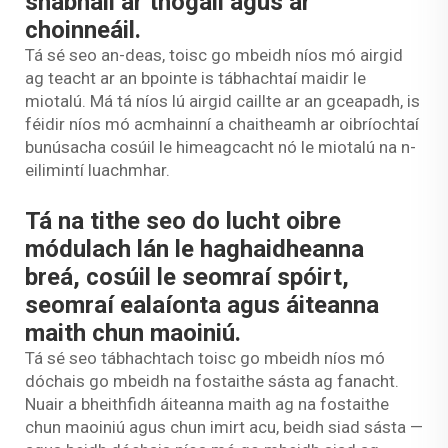
shábháil ar thógáil agus ar
choinneáil.
Tá sé seo an-deas, toisc go mbeidh níos mó airgid
ag teacht ar an bpointe is tábhachtaí maidir le
miotalú. Má tá níos lú airgid caillte ar an gceapadh, is
féidir níos mó acmhainní a chaitheamh ar oibríochtaí
bunúsacha cosúil le himeagcacht nó le miotalú na n-
eilimintí luachmhar.
Tá na tithe seo do lucht oibre
módulach lán le haghaidheanna
breá, cosúil le seomraí spóirt,
seomraí ealaíonta agus áiteanna
maith chun maoiniú.
Tá sé seo tábhachtach toisc go mbeidh níos mó
dóchais go mbeidh na fostaithe sásta ag fanacht.
Nuair a bheithfidh áiteanna maith ag na fostaithe
chun maoiniú agus chun imirt acu, beidh siad sásta —