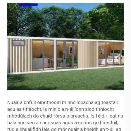
Nuair a bhfuil oibritheoirí minnéilceacha ag teastáil
acu as tithíocht, is minic a n-éilíonn siad tithíocht
mhódúlach do chuid fórsa oibreacha. Is féidir leat na
hálainne seo a chur suas agus a scrios go hiondúil,
rud a bhuailfidh leis go mór nuair a bheidh an t-úil ag