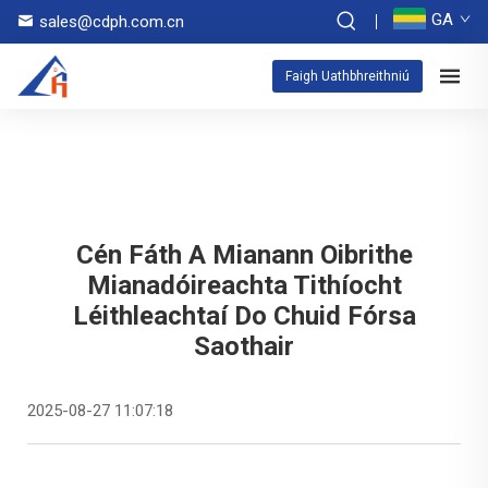
GA
sales@cdph.com.cn
Faigh Uathbhreithniú
Cén Fáth A Mianann Oibrithe
Mianadóireachta Tithíocht
Léithleachtaí Do Chuid Fórsa
Saothair
2025-08-27 11:07:18