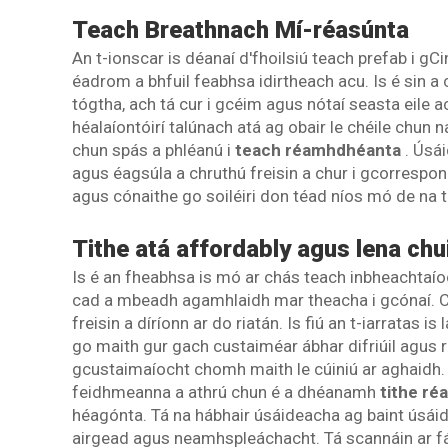
Teach Breathnach Mí-réasúnta
An t-ionscar is déanaí d'fhoilsiú teach prefab i g
éadrom a bhfuil feabhsa idirtheach acu. Is é sin a c
tógtha, ach tá cur i gcéim agus nótaí seasta eile a
héalaíontóirí talúnach atá ag obair le chéile chun na
chun spás a phléanú i
teach réamhdhéanta
. Úsá
agus éagsúla a chruthú freisin a chur i gcorrespon
agus cónaithe go soiléiri don téad níos mó de na ti
Tithe atá affordably agus lena chu
Is é an fheabhsa is mó ar chás teach inbheachtaíoc
cad a mbeadh agamhlaidh mar theacha i gcónaí. Cio
freisin a díríonn ar do riatán. Is fiú an t-iarratas is
go maith gur gach custaiméar ábhar difriúil agus r
gcustaimaíocht chomh maith le cúiniú ar aghaidh. 
feidhmeanna a athrú chun é a dhéanamh
tithe ré
héagónta. Tá na hábhair úsáideacha ag baint úsáide
airgead agus neamhspleáchacht. Tá scannáin ar fá