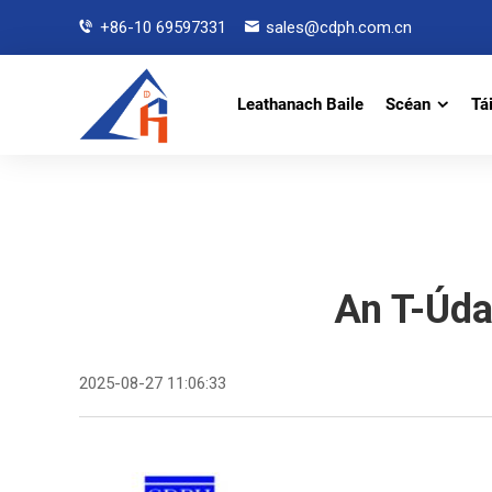
+86-10 69597331
sales@cdph.com.cn
Leathanach Baile
Scéan
Tá
An T-Údar
2025-08-27 11:06:33