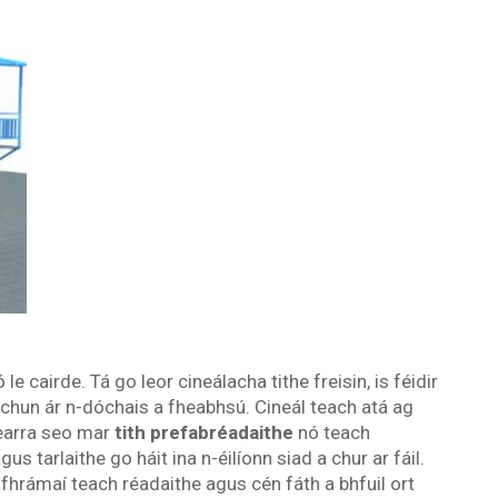
e cairde. Tá go leor cineálacha tithe freisin, is féidir
chun ár n-dóchais a fheabhsú. Cineál teach atá ag
-earra seo mar
tith prefabréadaithe
nó teach
s tarlaithe go háit ina n-éilíonn siad a chur ar fáil.
 fhrámaí teach réadaithe agus cén fáth a bhfuil ort