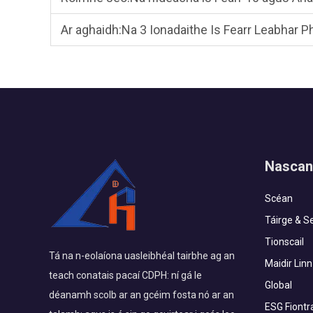
Ar aghaidh:
Na 3 Ionadaithe Is Fearr Leabhar P
Nascan
Scéan
Táirge & Se
Tionscail
Tá na n-eolaíona uasleibhéal tairbhe ag an
Maidir Linn
teach conatais pacaí CDPH: ní gá le
Global
déanamh scolb ar an gcéim fosta nó ar an
ESG Fiontr