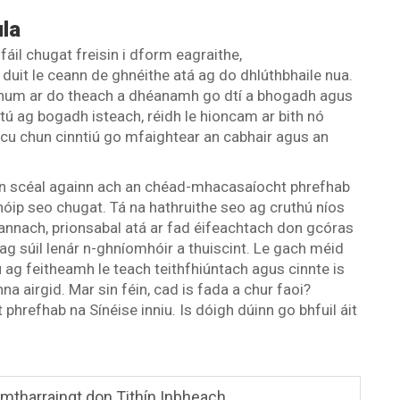
la
 fáil chugat freisin i dform eagraithe,
uit le ceann de ghnéithe atá ag do dhlúthbhaile nua.
n chum ar do theach a dhéanamh go dtí a bhogadh agus
l tú ag bogadh isteach, réidh le hioncam ar bith nó
acu chun cinntiú go mfaightear an cabhair agus an
 aon scéal againn ach an chéad-mhacasaíocht phrefhab
chóip seo chugat. Tá na hathruithe seo ag cruthú níos
eannach, prionsabal atá ar fad éifeachtach don gcóras
 ag súil lenár n-ghníomhóir a thuiscint. Le gach méid
ú ag feitheamh le teach teithfhiúntach agus cinnte is
a airgid. Mar sin féin, cad is fada a chur faoi?
hrefhab na Sínéise inniu. Is dóigh dúinn go bhfuil áit
mtharraingt don Tithín Inbheach