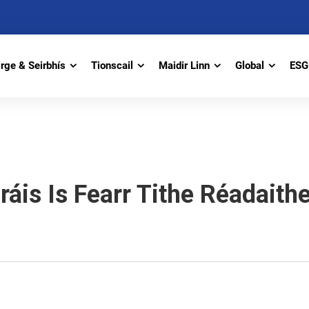
irge & Seirbhís
Tionscail
Maidir Linn
Global
ESG 
áis Is Fearr Tithe Réadaith