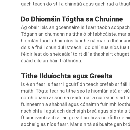
gach teach do stíl a chinntiú agus gach rud a thugt
Do Dhiomáin Tógtha sa Chruinne
Ag obair leis an gceannaire is fearr taobh scópach 
Tógann an chumann na tithe ó bhfabhcáiste, mar sin
hiomlán faoi láthair níos luaithe ná mar a dhéanan
deis a fháil chun dul isteach i do dhlí nua níos lua
féidir leat do sheiceálaí toirt dlí a thabhairt ch
úsáid uile amháin tráthnóna.
Tithe Ilduíochta agus Grealta
Is é an fear is fearr i gcuirfidh teach prefab ar fá
maith. Tógtaítear na tithe seo le hiomlán atá ar s
comhionann ar son na n-áití mar a cuireann siad te
fuinneamh a shábháil agus cónaimh fuinimh íoctha i 
nach bhfuil agat ach dachaigh breá agus síonta a 
fhuinneamh ach ar an gcéad amhras cuirfidh sé a
sochaí glas níos fearr. Mar sin tá sé buaite gan br