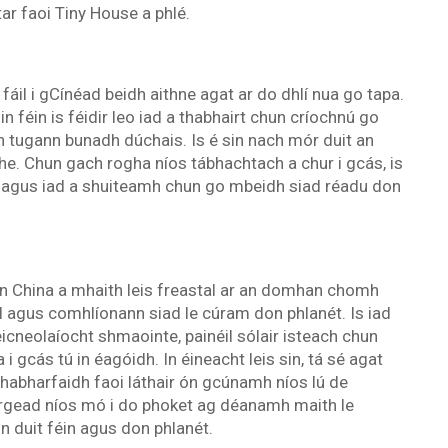
ar faoi Tiny House a phlé.
fáil i gCínéad beidh aithne agat ar do dhlí nua go tapa.
 féin is féidir leo iad a thabhairt chun críochnú go
n tugann bunadh dúchais. Is é sin nach mór duit an
ithe. Chun gach rogha níos tábhachtach a chur i gcás, is
ugat agus iad a shuiteamh chun go mbeidh siad réadu don
il in China a mhaith leis freastal ar an domhan chomh
iúl agus comhlíonann siad le cúram don phlanét. Is iad
icneolaíocht shmaointe, painéil sólair isteach chun
gcás tú in éagóidh. In éineacht leis sin, tá sé agat
thabharfaidh faoi láthair ón gcúnamh níos lú de
irgead níos mó i do phoket ag déanamh maith le
ón duit féin agus don phlanét.