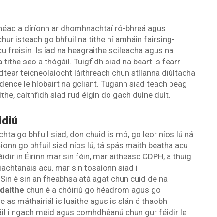
Cinéad a díríonn ar dhomhnachtaí ró-bhreá agus
hur isteach go bhfuil na tithe ní amháin fairsing-
cu freisin. Is íad na heagraithe scileacha agus na
 tithe seo a thógáil. Tuigfidh siad na beart is fearr
idtear teicneolaíocht láithreach chun stílanna diúltacha
dence le híobairt na gcliant. Tugann siad teach beag
the, caithfidh siad rud éigin do gach duine duit.
idiú
hta go bhfuil siad, don chuid is mó, go leor níos lú ná
nn go bhfuil siad níos lú, tá spás maith beatha acu
 láidir in Éirinn mar sin féin, mar aitheasc CDPH, a thuig
iachtanais acu, mar sin tosaíonn siad i
Sin é sin an fheabhsa atá agat chun cuid de na
adaithe
chun é a chóiriú go héadrom agus go
 as máthairiál is luaithe agus is slán ó thaobh
il i ngach méid agus comhdhéanú chun gur féidir le