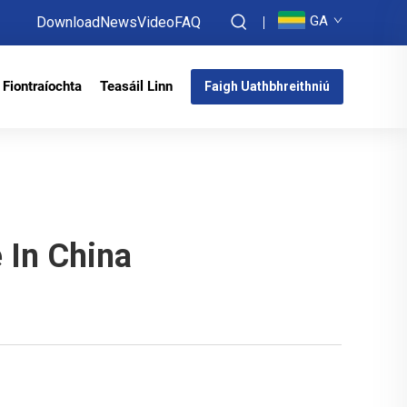
GA
Download
News
Video
FAQ
Fiontraíochta
Teasáil Linn
Faigh Uathbhreithniú
e In China