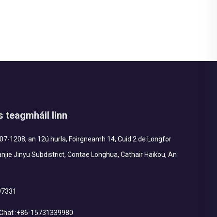
as teagmháil linn
7-1208, an 12ú hurla, Foirgneamh 14, Cuid 2 de Longfor
njie Jinyu Subdistrict, Contae Longhua, Cathair Haikou, An
97331
hat :
+86-15731339980