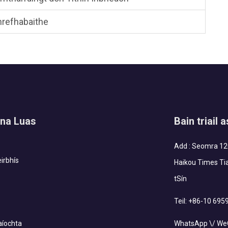
hrefhabaithe
na Luas
Bain triail 
Add : Seomra 120
irbhís
Haikou Times Tia
tSín
Teil:
+86-10 695
aíochta
WhatsApp \/ WeC