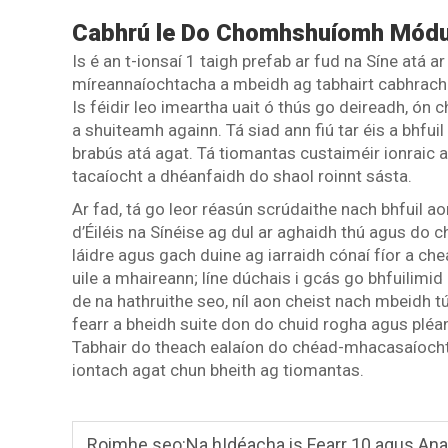
Cabhrú le Do Chomhshuíomh Módu
Is é an t-ionsaí 1 taigh prefab ar fud na Síne atá ar
míreannaíochtacha a mbeidh ag tabhairt cabhrach d
Is féidir leo imeartha uait ó thús go deireadh, ó
a shuiteamh againn. Tá siad ann fiú tar éis a bhfui
brabús atá agat. Tá tiomantas custaiméir ionraic 
tacaíocht a dhéanfaidh do shaol roinnt sásta.
Ar fad, tá go leor réasún scrúdaithe nach bhfuil
d’Éiléis na Sínéise ag dul ar aghaidh thú agus do 
láidre agus gach duine ag iarraidh cónaí fíor a ch
uile a mhaireann; líne dúchais i gcás go bhfuilimid
de na hathruithe seo, níl aon cheist nach mbeidh t
fearr a bheidh suite don do chuid rogha agus pléann
Tabhair do theach ealaíon do chéad-mhacasaíocht p
iontach agat chun bheith ag tiomantas.
Roimhe seo:
Na hIdéacha is Fearr 10 agus Ana