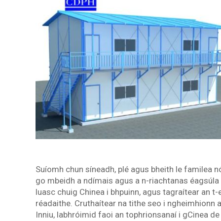
Suíomh chun síneadh, plé agus bheith le familea nó l
go mbeidh a ndímais agus a n-riachtanas éagsúla 
luasc chuig Chinea i bhpuinn, agus tagraítear an t
réadaithe. Cruthaítear na tithe seo i ngheimhionn agu
Inniu, labhróimid faoi an tophrionsanaí i gCinea de