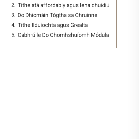
Tithe atá affordably agus lena chuidiú
Do Dhiomáin Tógtha sa Chruinne
Tithe Ilduíochta agus Grealta
Cabhrú le Do Chomhshuíomh Módula