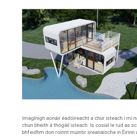
Imagínigh aonáir éadóireacht a chur isteach i mí n
chun bheith á thógáil isteach. Is cosúil le rud as s
bhfeidhm don roinnt muintir sreanaíocha in Éirinn a