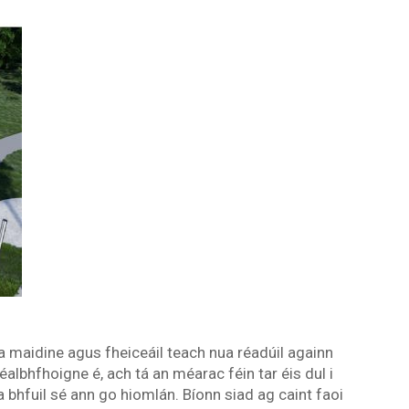
a maidine agus fheiceáil teach nua réadúil againn
céalbhfhoigne é, ach tá an méarac féin tar éis dul i
 bhfuil sé ann go hiomlán. Bíonn siad ag caint faoi