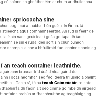
Ag cúinsíonn an ghnáthchéim ar chum ar dhuileanna
ainer spriocacha sine
hun boghlaoi a thabhairt ón gcéin. In Éirinn, tá
aí stíleacha agus comhaimseartha. An rud is fearr de
. Is é sin nach gcuirtear i gcás go tapaidh iad a
Déanann sé sin é rudaí den sórt sin chun bunadh
mar shampla, sinne a bhfuilimid faoi choinne anois ag
 í an teach container leathnithe.
gaireann bruscar tríd úsáid níos gairid de
ainn i gcás naomhán seo faoi deara trí úsáid a bhaint
eithicil. Gan a rá, tá na
teach Coimeádáin
roinnte
dtabharfaidh faoin áit seo cinnte go mbeidh airgead
h dtiocfaidh brabús ar fheabhsuithe ag teaghlaigh ag