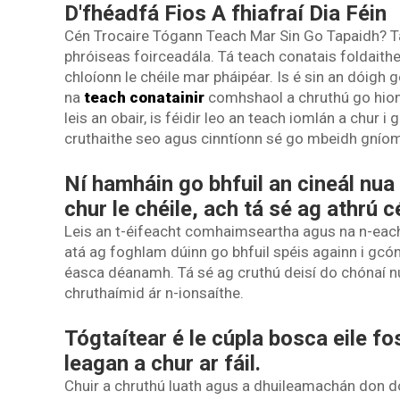
D'fhéadfá Fios A fhiafraí Dia Féin
Cén Trocaire Tógann Teach Mar Sin Go Tapaidh? Tá
phróiseas foirceadála. Tá teach conatais foldait
chloíonn le chéile mar pháipéar. Is é sin an dóigh 
na
teach conatainir
comhshaol a chruthú go hioml
leis an obair, is féidir leo an teach iomlán a chur i 
cruthaithe seo agus cinntíonn sé go mbeidh gnío
Ní hamháin go bhfuil an cineál nua
chur le chéile, ach tá sé ag athrú c
Leis an t-éifeacht comhaimseartha agus na n-eachtra
atá ag foghlam dúinn go bhfuil spéis againn i gcó
éasca déanamh. Tá sé ag cruthú deisí do chónaí n
chruthaímid ár n-ionsaíthe.
Tógtaítear é le cúpla bosca eile fo
leagan a chur ar fáil.
Chuir a chruthú luath agus a dhuileamachán don domh