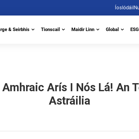
Íoslódáil
Nu
irge & Seirbhís
Tionscail
Maidir Linn
Global
ESG 
 Amhraic Arís I Nós Lá! An 
Astráilia