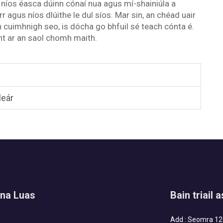
 níos éasca dúinn cónaí nua agus mí-shainiúla a
rr agus níos dlúithe le dul síos. Mar sin, an chéad uair
in cuimhnigh seo, is dócha go bhfuil sé teach cónta é.
ht ar an saol chomh maith.
leár
na Luas
Bain triail 
Add : Seomra 120