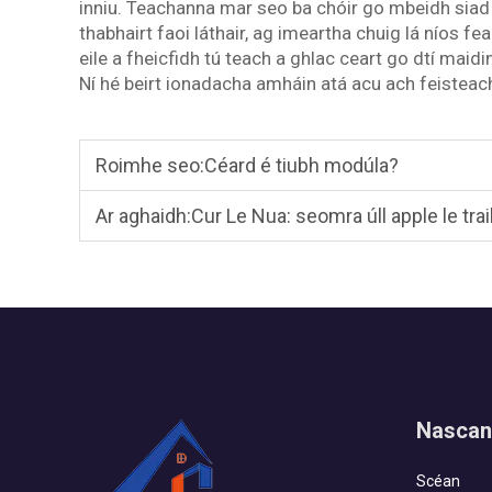
inniu. Teachanna mar seo ba chóir go mbeidh siad
thabhairt faoi láthair, ag imeartha chuig lá níos fea
eile a fheicfidh tú teach a ghlac ceart go dtí maid
Ní hé beirt ionadacha amháin atá acu ach feisteac
Roimhe seo:
Céard é tiubh modúla?
Ar aghaidh:
Cur Le Nua: seomra úll apple le trai
Nascan
Scéan