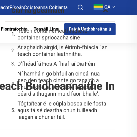
GA
acht
Físeán
Ceisteanna Coitianta
Clár na gCeannach
Fiontraíochta
Teasáil Linn
Faigh Uathbhreithniú
Teach container leathnithe le
container spriocacha sine
Ar aghaidh airgid, is éirimh-fhiacla í an
teach container leathnithe.
D'fhéadfá Fios A fhiafraí Dia Féin
Ní hamháin go bhfuil an cineál nua
seo den teach cinnte go tapaidh a
Teach Buidheannaithe In
chur le chéile, ach tá sé ag athrú
céard a thugann muid faoi 'bhaile'.
Tógtaítear é le cúpla bosca eile fosta
agus tá sé deartha chun tuilleadh
leagan a chur ar fáil.