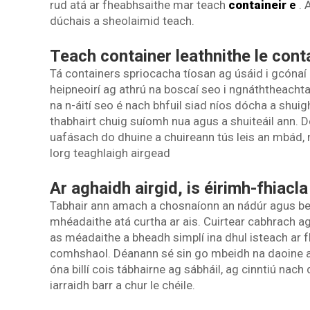
rud atá ar fheabhsaithe mar teach
containeir
e
. 
dúchais a sheolaimid teach.
Teach container leathnithe le cont
Tá containers spriocacha tíosan ag úsáid i gcónaí c
heipneoirí ag athrú na boscaí seo i ngnáththeacht
na n-áití seo é nach bhfuil siad níos dócha a shuigh
thabhairt chuig suíomh nua agus a shuiteáil ann. 
uafásach do dhuine a chuireann tús leis an mbád, 
lorg teaghlaigh airgead
Ar aghaidh airgid, is éirimh-fhiacla
Tabhair ann amach a chosnaíonn an nádúr agus bea
mhéadaithe atá curtha ar ais. Cuirtear cabhrach ag
as méadaithe a bheadh simplí ina dhul isteach ar fh
comhshaol. Déanann sé sin go mbeidh na daoine a 
óna billí cois tábhairne ag sábháil, ag cinntiú nac
iarraidh barr a chur le chéile.