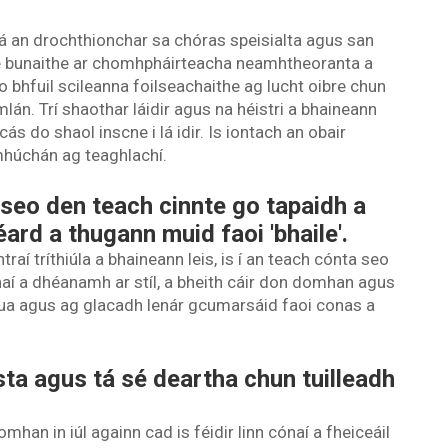
 an drochthionchar sa chóras speisialta agus san
he bunaithe ar chomhpháirteacha neamhtheoranta a
go bhfuil scileanna foilseachaithe ag lucht oibre chun
án. Trí shaothar láidir agus na héistri a bhaineann
gcás do shaol inscne i lá idir. Is iontach an obair
mhúchán ag teaghlachí.
 seo den teach cinnte go tapaidh a
éard a thugann muid faoi 'bhaile'.
í tríthiúla a bhaineann leis, is í an teach cónta seo
naí a dhéanamh ar stíl, a bheith cáir don domhan agus
ua agus ag glacadh lenár gcumarsáid faoi conas a
sta agus tá sé deartha chun tuilleadh
an in iúl againn cad is féidir linn cónaí a fheiceáil