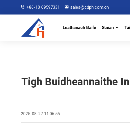
+86-10 69597331
sales@cdph.com.cn
Leathanach Baile
Scéan
Tá
Tigh Buidheannaithe In
2025-08-27 11:06:55