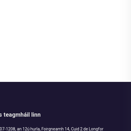
as teagmháil linn
7-1208, an 12ú hurla, Foirgneamh 14, Cuid 2 de Longfor