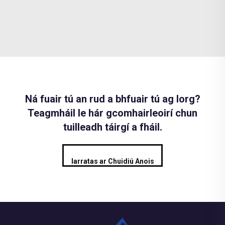
Ná fuair tú an rud a bhfuair tú ag lorg?
Teagmháil le hár gcomhairleoirí chun
tuilleadh táirgí a fháil.
Iarratas ar Chuidiú Anois