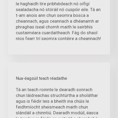
le haghaidh tíre pribhéideach nó oifigí
sealadacha nó stóráil nó cuspóir eile. Tá an
t-am anois ann chun seomra bosca a
cheannach, agus ceannach a dhéanamh ar
phraghas íseal chomh maith le seirbhís
custaiméara cuardaitheach. Fág do shaol
níos fearr trí seomra contéire a cheannach!
Nua-éagsúil teach réadaithe
Tá an teach roinnte le dearadh sonrach
chun láidreachas struchtúrtha a sholáthar
agus is féidir leis a bheith ina chúis le
feidhmíocht sheismeach maith chun
slándáil a chinntiú. Dearadh modúil, éasca