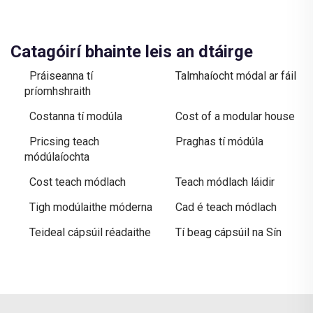
Catagóirí bhainte leis an dtáirge
Práiseanna tí
Talmhaíocht módal ar fáil
príomhshraith
Costanna tí modúla
Cost of a modular house
Pricsing teach
Praghas tí módúla
módúlaíochta
Cost teach módlach
Teach módlach láidir
Tigh modúlaithe móderna
Cad é teach módlach
Teideal cápsúil réadaithe
Tí beag cápsúil na Sín