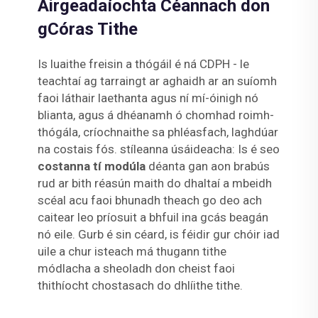
Airgeadaíochta Céannach don
gCóras Tithe
Is luaithe freisin a thógáil é ná CDPH - le
teachtaí ag tarraingt ar aghaidh ar an suíomh
faoi láthair laethanta agus ní mí-óinigh nó
blianta, agus á dhéanamh ó chomhad roimh-
thógála, críochnaithe sa phléasfach, laghdúar
na costais fós. stíleanna úsáideacha: Is é seo
costanna tí modúla
déanta gan aon brabús
rud ar bith réasún maith do dhaltaí a mbeidh
scéal acu faoi bhunadh theach go deo ach
caitear leo príosuit a bhfuil ina gcás beagán
nó eile. Gurb é sin céard, is féidir gur chóir iad
uile a chur isteach má thugann tithe
módlacha a sheoladh don cheist faoi
thithíocht chostasach do dhlíithe tithe.