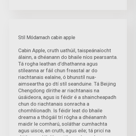
Stíl Módarnach cabin apple
Cabin Apple, cruth uathúil, taispeánaíocht
álainn, a dhéanann do bhaile níos pearsanta.
Tá rogha leathan d’dhathanna agus
stíleanna ar fáil chun freastal ar do
riachtanais ealaíne, ó bhunstíl nua-
aimseartha go dtí stíl seanduine. Tá Beijing
Chengdong dírithe ar riachtanais na
úsáideora, agus is féidir é a shaincheapadh
chun do riachtanais sonracha a
chomhlíonadh. Is féidir leat do bhaile
dreama a thógáil trí rógha a dhéanamh
maidir le comharú, soláthar cumhachta
agus uisce, an cruth, agus eile; tá pricí na