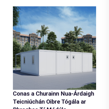
Conas a Churainn Nua-Árdaigh
Teicniúchán Oibre Tógála ar