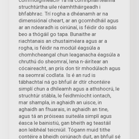
comfhoighneach! Tá na comhpháirteanna
struchtúrtha uile réamhtháirgeadh i
bhfabhrac. Trí rogha a dhéanamh ar na
dimensiónaí cheart, ar an gcomhdháil agus
ar an ndearadh is oiriúnaí, is féidir do spás
beo a thógáil go tapa. Bunaithe ar
riachtanais an chustaiméara agus ar a
rogha, is féidir na modúil éagsúla a
chomhcheangal chun leaganacha éagsúla a
chruthú do sheomraí, lena n-áirítear an
cócaireacht, an prís don tír mhodúlach agus
na seomraí codlata. Is é an rud is
tábhachtaí ná go bhfuil ár dtír chontéire
simplí chun a dhíleamh agus a athshocrú, le
struchtúr stábla, le feidhmíocht iontach,
mar shampla, in aghaidh an uisce, in
aghaidh an fhuarais, in aghaidh an tine,
agus tá an próiseas suiteála simplí agus
éasca le bainistiú, gan bheith ag teastáil
aon leibhéal teicniúil. Tógann muid tithe
contéire a bheidh oiriúnach duit, an bhfuil sé