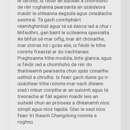
le tarchur, is féidir an suiteáil a chomhshó
de réir roghanna pearsanta an úsáideora
maidir le stíleanna éagsúla agus cineálacha
seomraí. Tá gach comhpháirt
réamhghintiúil agus tá sé éasca iad a chur i
bhfeidhm, gan baint le scileanna speisialta.
An bhfuil sé mar oifig, mar áit chónaithe,
mar stóras nó i gcás eile, is féidir le tithe
roinnte freastal ar do riachtanais.
Praghsanna tithe modúla, línte glanca, agus
is féidir iad a chomhshó de réir do
thaitneamh pearsanta chun spás cónaithe
uathúil a chruthú. Is fearr gach duine go n-
úsáidtear tithe roinnte mar nach dtéann
siad i mbun coirpthe ar an suíomh agus tá
treoracha ar fáil againn maidir leis an
suiteáil chun an próiseas a dhéanamh níos
simplí agus níos tapúla. Glac le saol níos
fearr trí theach Chengdong roinnte a
roghnú.