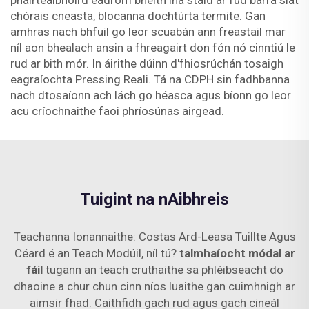
pháirtealbhoird éadrom bheith ina staid ar fud barra slat
chórais cneasta, blocanna dochtúrta termite. Gan
amhras nach bhfuil go leor scuabán ann freastail mar
níl aon bhealach ansin a fhreagairt don fón nó cinntiú le
rud ar bith mór. In áirithe dúinn d'fhiosrúchán tosaigh
eagraíochta Pressing Reali. Tá na CDPH sin fadhbanna
nach dtosaíonn ach lách go héasca agus bíonn go leor
acu críochnaithe faoi phríosúnas airgead.
Tuigint na nAibhreis
Teachanna Ionannaithe: Costas Ard-Leasa Tuillte Agus
Céard é an Teach Modúil, níl tú?
talmhaíocht módal ar
fáil
tugann an teach cruthaithe sa phléibseacht do
dhaoine a chur chun cinn níos luaithe gan cuimhnigh ar
aimsir fhad. Caithfidh gach rud agus gach cineál