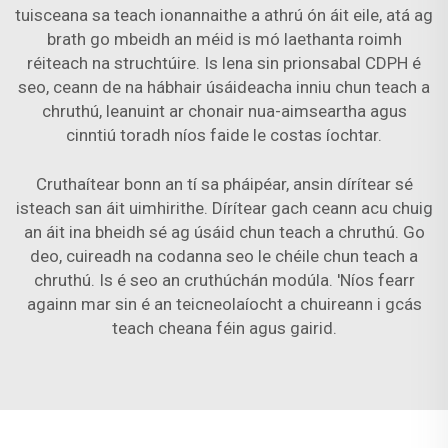
tuisceana sa teach ionannaithe a athrú ón áit eile, atá ag
brath go mbeidh an méid is mó laethanta roimh
réiteach na struchtúire. Is lena sin prionsabal CDPH é
seo, ceann de na hábhair úsáideacha inniu chun teach a
chruthú, leanuint ar chonair nua-aimseartha agus
cinntiú toradh níos faide le costas íochtar.
Cruthaítear bonn an tí sa pháipéar, ansin dírítear sé
isteach san áit uimhirithe. Dírítear gach ceann acu chuig
an áit ina bheidh sé ag úsáid chun teach a chruthú. Go
deo, cuireadh na codanna seo le chéile chun teach a
chruthú. Is é seo an cruthúchán modúla. 'Níos fearr
againn mar sin é an teicneolaíocht a chuireann i gcás
teach cheana féin agus gairid.