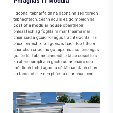
Phraghas Tí Módúla
I gcónaí, tabharfaidh na daonainn seo toradh
tábhachtach, ceann acu is ea go mbeidh na
cost of a modular house
obairtheoirí
phléasfach ag foghlaim mar theama inar
chuir siad a gcuid ról agus tráchtaíochtaí. Trí
bhuail amach ar an gcás, is féidir leo tithe a
chur chun críochnú go tapa níos soiléire agus
go léir lú. Tabhair cinneadh, atá sé cosúil leis
an abairt simplí ach gach rud ar pháirc seo
méidíoch taifid agus tá sé tábhachtach chun
an tsoicind eile den pháirt a chur chun cinn.