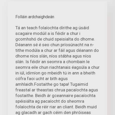
Folláin ardchaighdeán
Tá an teach folaíochta dírithe ag úsáid
scagaire modúil a is féidir a chur i
gcomhshó de chuid speisialta do dhome.
Déanann sé é seo chun príosúnacht na n-
tithe modúla a chur ar fáil agus déanann do
dhome níos slán, níos stábha agus níos
slán. Is féidir an seomra a chombain le
seomra eile chun riachtanais éagsúla a chur
in iúl, idirníon go mbeidh tú in ann a bheith
cófra faoi ucht ar bith agus
amhlaidh.Fostaithe go tapa! Tugaimid
freastal ar theastas chrua pacaíochta agus
fostaithe. Beidh ár gceannaire pacaíochta
spéisiálta ag pacaíocht do sheomra
folaíochta de réir riar an cliant. Beidh muid
ag glacadh ar gach céim den phróiseas