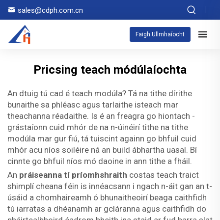
sales@cdph.com.cn
Faigh Ullmhaíocht
Pricsing teach módúlaíochta
An dtuig tú cad é teach modúla? Tá na tithe dírithe
bunaithe sa phléasc agus tarlaithe isteach mar
theachanna réadaithe. Is é an freagra go hiontach -
grástaíonn cuid mhór de na n-úinéirí tithe na tithe
modúla mar gur fiú, tá tuiscint againn go bhfuil cuid
mhór acu níos soiléire ná an build ábhartha uasal. Bí
cinnte go bhfuil níos mó daoine in ann tithe a fháil.
An
práiseanna tí príomhshraith
costas teach traict
shimplí cheana féin is innéacsann i ngach n-áit gan an t-
úsáid a chomhaireamh ó bhunaitheoirí beaga caithfidh
tú iarratas a dhéanamh ar gcláranna agus caithfidh do