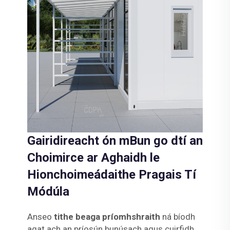
Gairidireacht ón mBun go dtí an
Choimirce ar Aghaidh le
Hionchoimeádaithe Pragais Tí
Módúla
Anseo
tithe beaga príomhshraith
ná bíodh
agat ach an príosún bunúsach agus cuirfidh