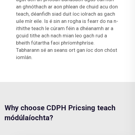
an ghnóthach ar aon phlean de chuid acu don
teach, déanfidh siad duit íoc iolrach as gach
uile mír eile. Is é sin an rogha is fearr do na n-
ithithe teach le cúram féin a dhéanamh ar a
gcuid tithe ach nach mian leo gach rud a
bheith fútartha faoi phríomhphríse.
Tabharann sé an seans ort gan íoc don chóst
iomlán.
Why choose CDPH Pricsing teach
módúlaíochta?