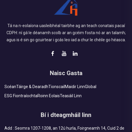
Tá na n-eolaíona uasleibhéal tairbhe ag an teach conatais pacaí
CDPH: ní gá le déanamh scolb ar an gcéim fosta nó ar an talamh;
agus is é sin go gcuirtear i gcás leo iad a chur le chéile go héasca.
Naisc Gasta
Scéan
Táirge & Dearadh
Tionscail
Maidir Linn
Global
ESG Fiontraíochta
Roinn Eolais
Teasáil Linn
Bí i dteagmháil linn
Add : Seomra 1207-1208, an 12ú hurla, Foirgneamh 14, Cuid 2 de