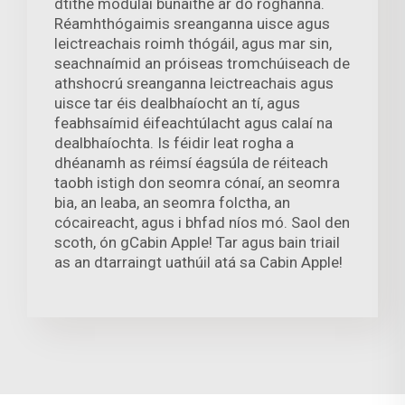
dtithe modúlaí bunaithe ar do roghanna.
Réamhthógaimis sreanganna uisce agus
leictreachais roimh thógáil, agus mar sin,
seachnaímid an próiseas tromchúiseach de
athshocrú sreanganna leictreachais agus
uisce tar éis dealbhaíocht an tí, agus
feabhsaímid éifeachtúlacht agus calaí na
dealbhaíochta. Is féidir leat rogha a
dhéanamh as réimsí éagsúla de réiteach
taobh istigh don seomra cónaí, an seomra
bia, an leaba, an seomra folctha, an
cócaireacht, agus i bhfad níos mó. Saol den
scoth, ón gCabin Apple! Tar agus bain triail
as an dtarraingt uathúil atá sa Cabin Apple!