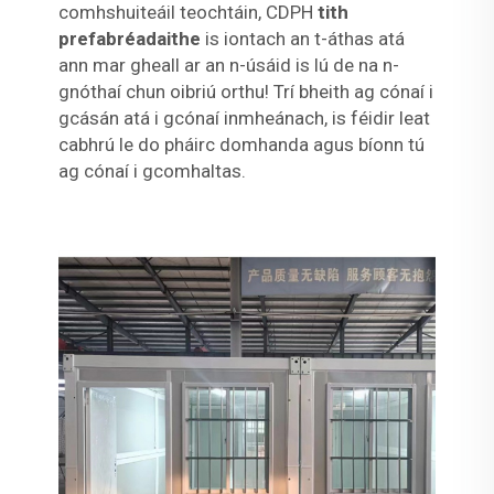
comhshuiteáil teochtáin, CDPH
tith
prefabréadaithe
is iontach an t-áthas atá
ann mar gheall ar an n-úsáid is lú de na n-
gnóthaí chun oibriú orthu! Trí bheith ag cónaí i
gcásán atá i gcónaí inmheánach, is féidir leat
cabhrú le do pháirc domhanda agus bíonn tú
ag cónaí i gcomhaltas.