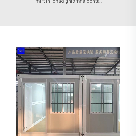
imirt in ionad gníomhaíochtaí.