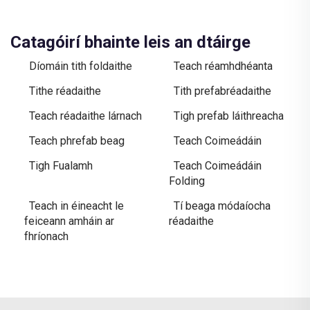
Catagóirí bhainte leis an dtáirge
Díomáin tith foldaithe
Teach réamhdhéanta
Tithe réadaithe
Tith prefabréadaithe
Teach réadaithe lárnach
Tigh prefab láithreacha
Teach phrefab beag
Teach Coimeádáin
Tigh Fualamh
Teach Coimeádáin
Folding
Teach in éineacht le
Tí beaga módaíocha
feiceann amháin ar
réadaithe
fhríonach