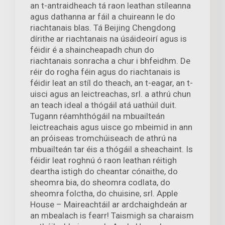
an t-antraidheach tá raon leathan stíleanna
agus dathanna ar fáil a chuireann le do
riachtanais blas. Tá Beijing Chengdong
dírithe ar riachtanais na úsáideoirí agus is
féidir é a shaincheapadh chun do
riachtanais sonracha a chur i bhfeidhm. De
réir do rogha féin agus do riachtanais is
féidir leat an stíl do theach, an t-eagar, an t-
uisci agus an leictreachas, srl. a athrú chun
an teach ideal a thógáil atá uathúil duit.
Tugann réamhthógáil na mbuailteán
leictreachais agus uisce go mbeimid in ann
an próiseas tromchúiseach de athrú na
mbuailteán tar éis a thógáil a sheachaint. Is
féidir leat roghnú ó raon leathan réitigh
deartha istigh do cheantar cónaithe, do
sheomra bia, do sheomra codlata, do
sheomra folctha, do chuisine, srl. Apple
House – Maireachtáil ar ardchaighdeán ar
an mbealach is fearr! Taismigh sa charaism