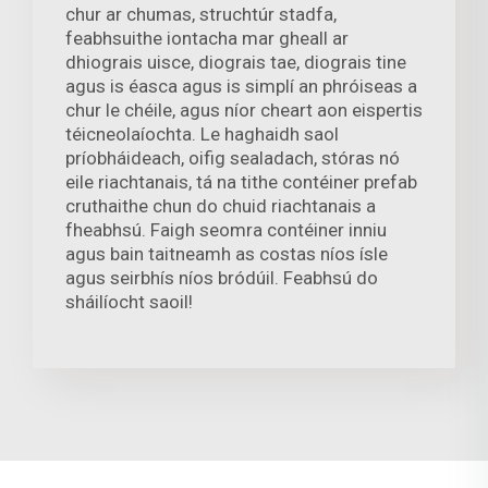
chur ar chumas, struchtúr stadfa,
feabhsuithe iontacha mar gheall ar
dhiograis uisce, diograis tae, diograis tine
agus is éasca agus is simplí an phróiseas a
chur le chéile, agus níor cheart aon eispertis
téicneolaíochta. Le haghaidh saol
príobháideach, oifig sealadach, stóras nó
eile riachtanais, tá na tithe contéiner prefab
cruthaithe chun do chuid riachtanais a
fheabhsú. Faigh seomra contéiner inniu
agus bain taitneamh as costas níos ísle
agus seirbhís níos bródúil. Feabhsú do
sháilíocht saoil!