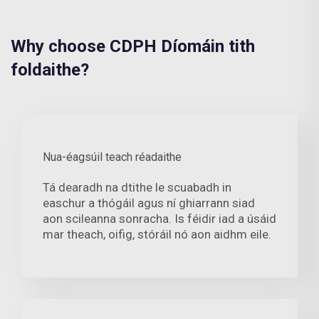
Why choose CDPH Díomáin tith
foldaithe?
Nua-éagsúil teach réadaithe
Tá dearadh na dtithe le scuabadh in
easchur a thógáil agus ní ghiarrann siad
aon scileanna sonracha. Is féidir iad a úsáid
mar theach, oifig, stóráil nó aon aidhm eile.