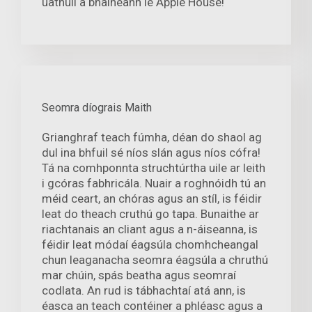
uathúil a bhaineann le Apple House!
Seomra díograis Maith
Grianghraf teach fúmha, déan do shaol ag
dul ina bhfuil sé níos slán agus níos cófra!
Tá na comhponnta struchtúrtha uile ar leith
i gcóras fabhricála. Nuair a roghnóidh tú an
méid ceart, an chóras agus an stíl, is féidir
leat do theach cruthú go tapa. Bunaithe ar
riachtanais an cliant agus a n-áiseanna, is
féidir leat módaí éagsúla chomhcheangal
chun leaganacha seomra éagsúla a chruthú
mar chúin, spás beatha agus seomraí
codlata. An rud is tábhachtaí atá ann, is
éasca an teach contéiner a phléasc agus a