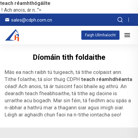
teach réamhthógáilte
! Ach anois, ár n...">
sales@cdph.com.cn
Faigh Ullmhaíocht
Díomáin tith foldaithe
Más ea nach raibh tú tuigeach, tá tithe colpaist ann.
Tithe folaithe, tá síor thuig CDPH
teach réamhdhéanta
céad! Ach anois, tá ár tuiscint faoi bhaile ag athrú. An
dearadh teach fheabhsaithe, tá tithe ag daoine is
urraithe acu bogadh. Mar sin féin, tá feidhm acu spás a
n-ábhar a hathrú mar a thagann siar agus imigh siar.
Léigh ar aghaidh chun faoi na n-tithe iontacha seo!