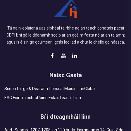
Tá na n-eolaíona uasleibhéal tairbhe ag an teach conatais pacaí
CDPH: ní gá le déanamh scolb ar an gcéim fosta nó ar an talamh;
agus is é sin go gcuirtear i gcás leo iad a chur le chéile go héasca.
Naisc Gasta
Scéan
Táirge & Dearadh
Tionscail
Maidir Linn
Global
ESG Fiontraíochta
Roinn Eolais
Teasáil Linn
Bí i dteagmháil linn
Add : Seomra 1207-1208, an 12ú hurla, Foirgneamh 14, Cuid 2 de