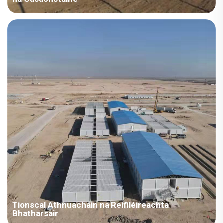
Tír: Casachstan Tionscal Tionsclaíochta: Fuinnimh Achar
Tógála: 15,170 méadar cearnachach Tréimhse Tógála: 2015
Príomhphointí i gConradh: An chéad soláthar do ENR i gCoréa.
Tá an réigiún chomh fuar le sneachta trom, agus tá...
Tionscal Athnuacháin na Reifiléireachta
Bhatharsair