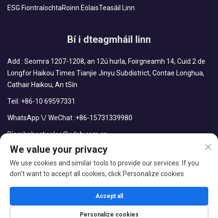
ESG Fiontraíochta
Roinn Eolais
Teasáil Linn
Bí i dteagmháil linn
Add : Seomra 1207-1208, an 12ú hurla, Foirgneamh 14, Cuid 2 de
Longfor Haikou Times Tianjie Jinyu Subdistrict, Contae Longhua,
Cathair Haikou, An tSín
Teil:
+86-10 69597331
WhatsApp \/ WeChat :
+86-15731339980
Ríomhphost:
sales@cdph.com.cn
We value your privacy
We use cookies and similar tools to provide our services. If you
don't want to accept all cookies, click Personalize cookies.
Leiúint © CDPH (HAINAN) COMPANY LIMITED. Gach ceart ar
cosaint.
Accept all
Blag
Beartas príobháideachta
Personalize cookies