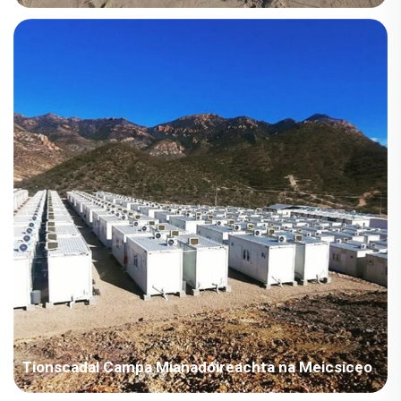
Tír: Iaráic Tionscal Tionsclaíochta: Fuinnimh Achar Tógála:
63,567 méadar cearnachach Tréimhse Tógála: 2021~2022
Príomhphointí i gConradh: Éipid tháirgeachta móra teachtaí ina
bhfuil comhaid scoilteála. Tá costas longáis ag athrú go minic
ach...
Tionscadal Campa Mianadóireachta na Meicsiceo
Tír: Meicsiceo Indústria an tSionscadail: Mianadóireacht