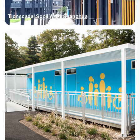
Tionscadal Scoil Wuxi Guanghua
Achar: Ásia / An tSín Cineál Seomra: Teach Mhódúlaí Réimse:
Oideachas Achar: 1000-4000 m² Scéin: Ranga Am: 2023
Gnéithe an Tionscadail 1. Tá an teach fada agus airde, 8760 ×
2990 × 3500; 2. Dearadh ar ardú na dteachtaí, le solas ...