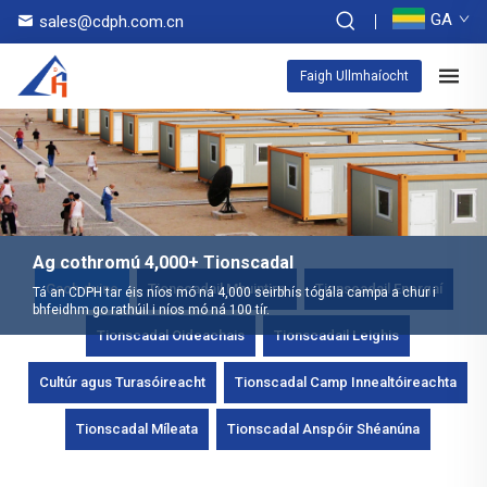
GA
sales@cdph.com.cn
Faigh Ullmhaíocht
Ag cothromú 4,000+ Tionscadal
Gach duine
Tionscadail Mhuintire
Tionscadail Energaí
Tá an CDPH tar éis níos mó ná 4,000 seirbhís tógála campa a chur i
bhfeidhm go rathúil i níos mó ná 100 tír.
Tionscadal Oideachais
Tionscadail Leighis
Cultúr agus Turasóireacht
Tionscadal Camp Innealtóireachta
Tionscadal Míleata
Tionscadal Anspóir Shéanúna