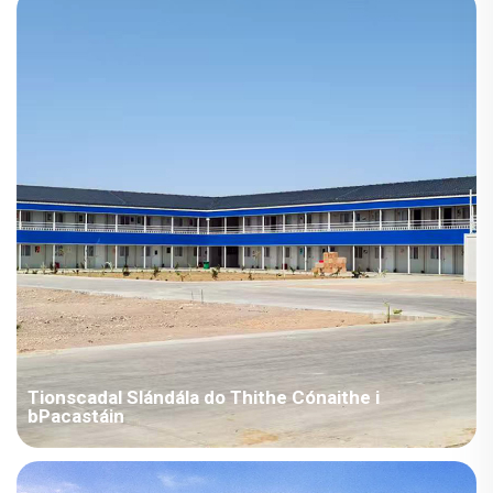
téarmaí trádála CIF, agus ní mór daoine a sheoladh chun an
suiteáil a dhéanamh.
Tionscadal Slándála do Thithe Cónaithe i
bPacastáin
Tá gach dearadh comhoiriúnach le caighdeáin náisiúnta na
hIndia-Pacastáin i ndearadh. Mar gheall ar an scéim thar a