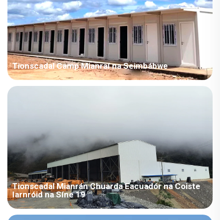
Tionscadal Camp Mianraí na Seimbábwe
Covernaí na mionraí i nZimbabwe covernaíonn limistéir idir
1,000 agus 4,000 méadar cearnach. Le scéim thógála
dhéanach agus am ullmhaithe de 15 lá amháin, críochnaíodh
an tionscadal go héifeachtach chun oiriúnú a sholáthar don
obair a dhéanann na mionraí.
Tionscadal Mianrán Chuarda Eacuadór na Coiste
Iarnróid na Síne 19
Ní mór cuardach a thabhairt bunaithe ar an liosta, ag úsáid