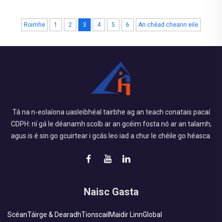
Limistéar Tógála: 3,022 méadar cearnach Tréimhse Tógála:
Roimhe
1
2
3
4
5
6
An chéad cheann eile
2020 Pointí Príomh-Chonsidhneacha: Comhcheangal
dearbhúcháin Meiriceánach agus Síneach i gcóras leictreach.
Tréimhse ghearr le roinnt seoltaí a chumasú. Pro...
Tá na n-eolaíona uasleibhéal tairbhe ag an teach conatais pacaí
CDPH: ní gá le déanamh scolb ar an gcéim fosta nó ar an talamh;
agus is é sin go gcuirtear i gcás leo iad a chur le chéile go héasca.
Naisc Gasta
Scéan
Táirge & Dearadh
Tionscail
Maidir Linn
Global