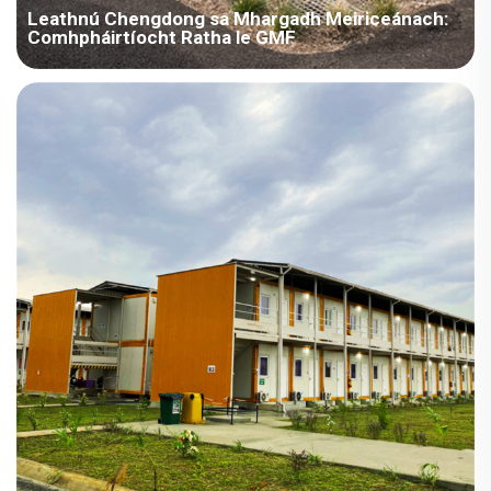
Leathnú Chengdong sa Mhargadh Meiriceánach:
Comhpháirtíocht Ratha le GMF
Achoimre an Tionscadail: Meiriceá Thuaidh / Seomra
Mheiriceánach. Cineál: Teach Mhódúlaí. Réimse: Campaí
Innealtóireachta. Limistéar Trádála: 1000–4000 m². Scéins:
Oiriúnach, Oifig, Saol saor, Ranga Foghlama. Am: 2015. Cur síos
ar an tionscadal: Nuair a bhíonn an t-industriocht thógála
domhanda i gceist...