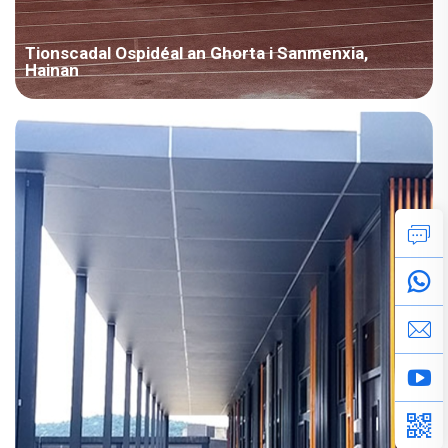
Tionscadal Ospidéal an Ghorta i Sanmenxia,
Hainan
Achoimre an Tionscadail: Áise / An tSín, Cineál Seomra: Teach
Mhódúlaí, Réimse: Éigeandála agus Imeachtaí, Limistéar: 4000-
10000 m², Scéin: Oiriúnach, Leigheas, Am: 2022, Gnéithe an
Tionscadail: 1. Chengdong don ghiarrthacht éigeandála den
ospidéal galar Sanmenxia, déanta go speisialta...