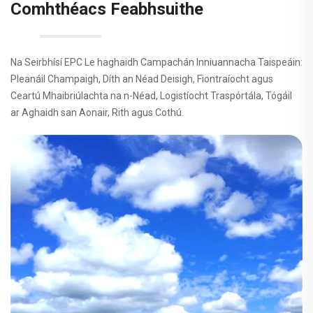
Comhthéacs Feabhsuithe
Na Seirbhísí EPC Le haghaidh Campachán Inniuannacha Taispeáin:
Pleanáil Champaigh, Díth an Néad Deisigh, Fiontraíocht agus
Ceartú Mhaibriúlachta na n-Néad, Logistíocht Traspórtála, Tógáil
ar Aghaidh san Aonair, Rith agus Cothú.