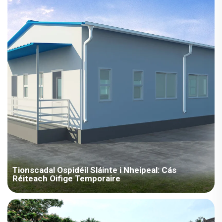
bheith thapa, chuir an chomhlacht acmhainní suntasacha i
bhfeidhmiú agus i mbainistíocht na stoc, agus sheol sé fórsa
speisialta go dtí an Phacastáin chun tacaíocht a thabhairt leis
an suiteáil.
Tionscadal Ospidéil Sláinte i Nheipeal: Cás
Réiteach Oifige Temporaire
Taispeánann tionscnaimh Ospidéal Leighis na Néipeal go
hiomlán an cumas a bhfuil ag ár gcumpanach chun réitigh