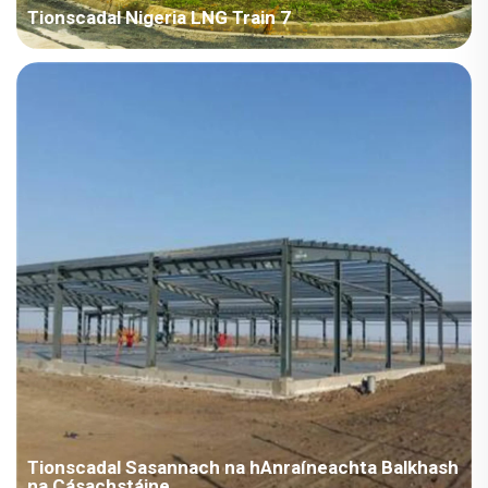
Tionscadal Nigeria LNG Train 7
Tír: An Nigéir Rochrann an tionscadail: Fuinneamh Achar
Tógála: 103,485 méadar cearnach Tréimhse Tógála:
2022~2023 Poinnteanna Príomhúla i gConradh: Dearadh
campa, suiteáil tapa, aghaidh le haghaidh corróidín, tine-
chróga, tógála fada céanna agus loingseoireacht mhóir...
Tionscadal Sasannach na hAnraíneachta Balkhash
na Cásachstáine