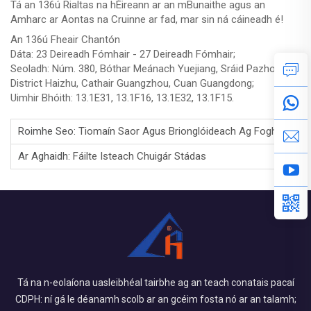
Tá an 136ú Rialtas na hÉireann ar an mBunaithe agus an
Amharc ar Aontas na Cruinne ar fad, mar sin ná cáineadh é!
An 136ú Fheair Chantón
Dáta: 23 Deireadh Fómhair - 27 Deireadh Fómhair;
Seoladh: Núm. 380, Bóthar Meánach Yuejiang, Sráid Pazhou,
District Haizhu, Cathair Guangzhou, Cuan Guangdong;
Uimhir Bhóith: 13.1E31, 13.1F16, 13.1E32, 13.1F15.
Roimhe Seo:
Tiomaín Saor Agus Brionglóideach Ag Foghlaim Duit!
Ar Aghaidh:
Fáilte Isteach Chuigár Stádas
Tá na n-eolaíona uasleibhéal tairbhe ag an teach conatais pacaí
CDPH: ní gá le déanamh scolb ar an gcéim fosta nó ar an talamh;