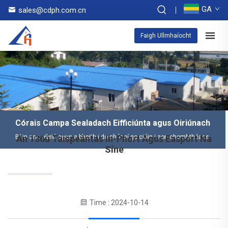
GA
sales@cdph.com.cn
Faigh Ullmhaíocht
Córais Campa Sealadach Eifficiúnta agus Oiriúnach
Bí in ann oibriú agus a bheith i do chónaí go ciúin i aon chomhthéacs
An 136ú Taispeántas In-Phort Agus Easpórt Na
Síne
Time : 2024-10-14