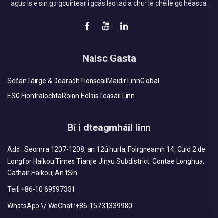
agus is é sin go gcuirtear i gcás leo iad a chur le chéile go héasca.
Naisc Gasta
Scéan
Táirge & Dearadh
Tionscail
Maidir Linn
Global
ESG Fiontraíochta
Roinn Eolais
Teasáil Linn
Bí i dteagmháil linn
Add : Seomra 1207-1208, an 12ú hurla, Foirgneamh 14, Cuid 2 de
Longfor Haikou Times Tianjie Jinyu Subdistrict, Contae Longhua,
Cathair Haikou, An tSín
Teil:
+86-10 69597331
WhatsApp \/ WeChat :
+86-15731339980