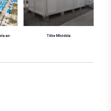
Teach réamhdhéanta