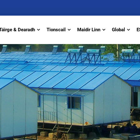
Táirge & Dearadh
Tionscail
Maidir Linn
Global
E