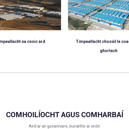
Títhe Mhódúla
llacht chosúil le coasta an-
ghortach
COMHOILÍOCHT AGUS COMHARBAÍ
Aird ar an gceannaire, bunaithe ar onóir