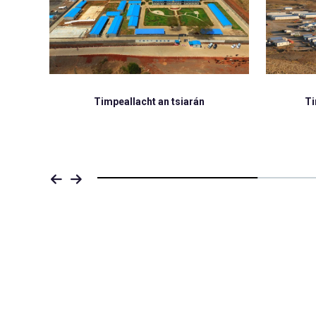
Timpeallacht na cnoic ard
Timpea