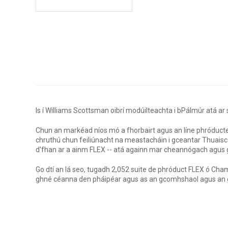
Is í Williams Scottsman oibrí modúilteachta i bPálmúr atá ar 
Chun an markéad níos mó a fhorbairt agus an líne phróducte
chruthú chun feiliúnacht na meastacháin i gceantar Thuaiscea
d'fhan ar a ainm FLEX -- atá againn mar cheannógach agus 
Go dtí an lá seo, tugadh 2,052 suite de phróduct FLEX ó C
ghné céanna den pháipéar agus as an gcomhshaol agus an 