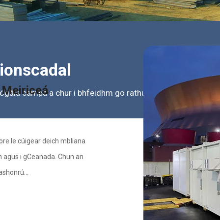
ionscadal
 Meiriceá
ógála campa a chur i bhfeidhm go rathúil i níos mó ná 100 tír
re le cúigear deich mbliana
imh agus i gCeanada. Chun an
ashonrú...