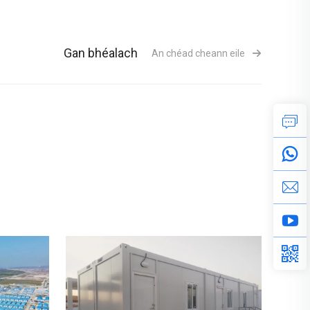
Gan bhéalach
An chéad cheann eile