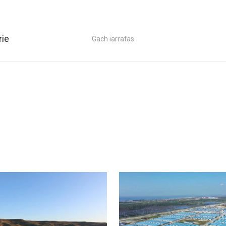
rie
Gach iarratas