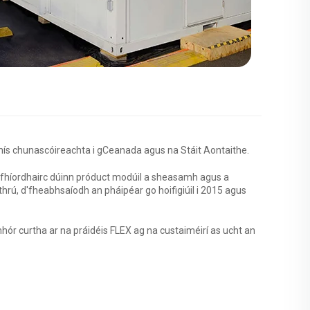
irbhís chunascóireachta i gCeanada agus na Stáit Aontaithe.
d'fhíordhairc dúinn próduct modúil a sheasamh agus a
hrú, d'fheabhsaíodh an pháipéar go hoifigiúil i 2015 agus
r curtha ar na práidéis FLEX ag na custaiméirí as ucht an