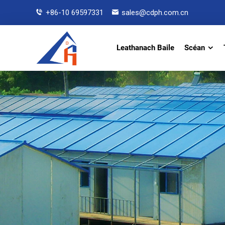
+86-10 69597331
sales@cdph.com.cn
Leathanach Baile
Scéan