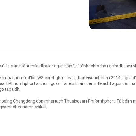
siúl le cúigistéar míle dtrailer agus cóipéisí tábhachtacha i gcéadta se
 a nuashonrú, d'íoc WS comhghairdeas straitéiseach linn i 2014, agus 
rt Phríomhphort a chur i gcás. Tar éis bliain den intleacht agus den hat
go tapaidh.
hampaing Chengdong don mhartach Thuaisceart Phríomhphort. Tá béim mhó
gcomhdhéanamh cáiliúil.