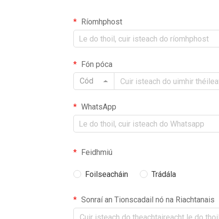
Ríomhphost
Fón póca
Cód
WhatsApp
Feidhmiú
Foilseacháin
Trádála
Sonraí an Tionscadail nó na Riachtanais