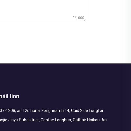
0/1000
áil linn
7-1208, an 12ú hurla, Foirgneamh 14, Cuid 2 de Longfor
njie Jinyu Subdistrict, Contae Longhua, Cathair Haikou, An