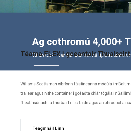
Ag cothromú 4,000+ T
Téama FLEX i gceantair Thuaiscirt
Tá an CDPH tar éis níos mó ná 4,000 seirbhís t
Williams Scottsman oibríonn fáistineanna módúla i mBaltimo
trailear agus nithe container i gcéadta chlár tógála i nGaill
fheabhsúnacht a fhorbairt níos faide agus an phroduct a nu
Teagmháil Linn