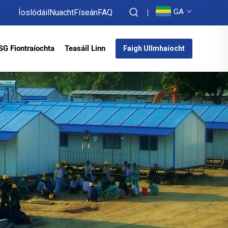
GA
Íoslódáil
Nuacht
Físeán
FAQ
SG Fiontraíochta
Teasáil Linn
Faigh Ullmhaíocht