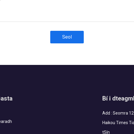
Seol
Gasta
Bí i dteagmh
Add : Seomra 120
earadh
Haikou Times Tia
tSín