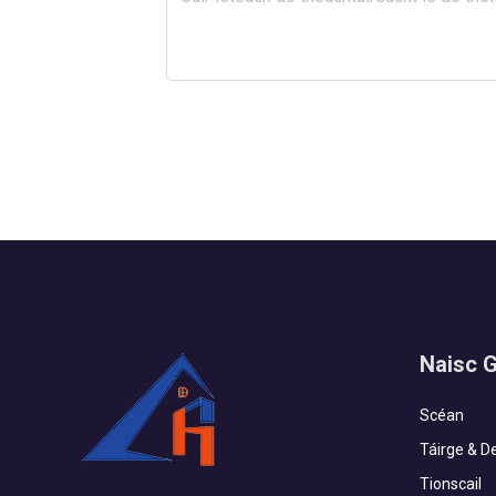
Naisc 
Scéan
Táirge & D
Tionscail