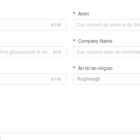
Ainm
0/100
Company Name
0/16
An tír/an réigiún
Roghnaigh
0/100