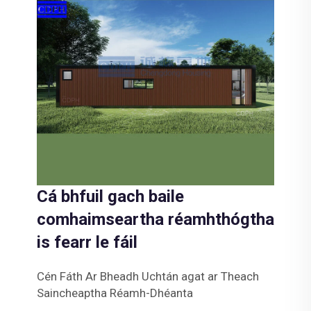
Cá bhfuil gach baile
comhaimseartha réamhthógtha
is fearr le fáil
Cén Fáth Ar Bheadh Uchtán agat ar Theach
Saincheaptha Réamh-Dhéanta