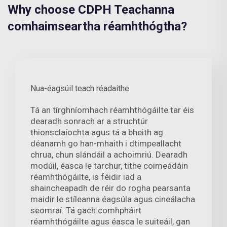
Why choose CDPH Teachanna
comhaimseartha réamhthógtha?
Nua-éagsúil teach réadaithe
Tá an tírghníomhach réamhthógáilte tar éis
dearadh sonrach ar a struchtúr
thionsclaíochta agus tá a bheith ag
déanamh go han-mhaith i dtimpeallacht
chrua, chun slándáil a achoimriú. Dearadh
modúil, éasca le tarchur, tithe coimeádáin
réamhthógáilte, is féidir iad a
shaincheapadh de réir do rogha pearsanta
maidir le stíleanna éagsúla agus cineálacha
seomraí. Tá gach comhpháirt
réamhthógáilte agus éasca le suiteáil, gan