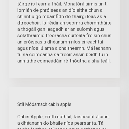
táirge is fearr a fháil. Monatórálaimis an t-
iomlán de phróiseas an díolaithe chun a
chinntiú go mbainfidh do tháirgí leas as a
dtreochoir. Is féidir an seomra chomhtháite
a thógáil gan leagadh ar an suíomh agus
soláthraímid treoracha suiteála freisin chun
an próiseas a dhéanamh níos éifeachtaí
agus níos lú ama a chaitheamh. Má leanann
tú na céimeanna sa treoir ansin beidh tú in
ann tithe coimeádáin ré-thógtha a shuiteáil.
Stíl Módarnach cabin apple
Cabin Apple, cruth uathúil, taispeáint álainn,
a dhéanann do bhaile níos pearsanta. Tá