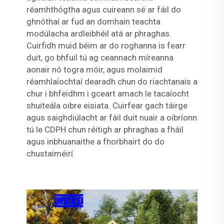
réamhthógtha agus cuireann sé ar fáil do
ghnóthaí ar fud an domhain teachta
modúlacha ardleibhéil atá ar phraghas.
Cuirfidh muid béim ar do roghanna is fearr
duit, go bhfuil tú ag ceannach míreanna
aonair nó togra móir, agus molaimid
réamhlaíochtaí dearadh chun do riachtanais a
chur i bhfeidhm i gceart amach le tacaíocht
shuiteála oibre eisiata. Cuirfear gach táirge
agus saighdiúlacht ar fáil duit nuair a oibríonn
tú le CDPH chun réitigh ar phraghas a fháil
agus inbhuanaithe a fhorbhairt do do
chustaiméirí.