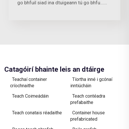
go bhfuil siad ina dtuigeann tú go bhfu......
Catagóirí bhainte leis an dtáirge
Teachaí container
Tíortha inné i gcónaí
críochnaithe
inntiúcháin
Teach Coimeádáin
Teach contéadra
prefabaithe
Teach conatais réadaithe
Container house
prefabricated