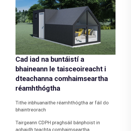
Cad iad na buntáistí a
bhaineann le taisceoireacht i
dteachanna comhaimseartha
réamhthógtha
Tithe inbhuanaithe réamhthógtha ar fáil do
bhaintreorach
Tairgeann CDPH praghsáil bánphoist in
aghaidh teachta comhaimseartha