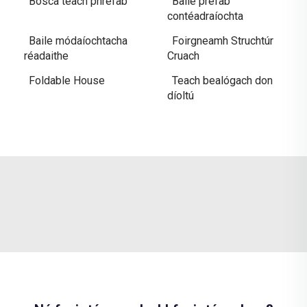
Bosca teach phrefab
Baile prefab
contéadraíochta
Baile módaíochtacha
Foirgneamh Struchtúr
réadaithe
Cruach
Foldable House
Teach bealógach don
díoltú