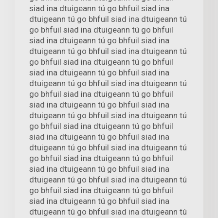
siad ina dtuigeann tú go bhfuil siad ina
dtuigeann tú go bhfuil siad ina dtuigeann tú
go bhfuil siad ina dtuigeann tú go bhfuil
siad ina dtuigeann tú go bhfuil siad ina
dtuigeann tú go bhfuil siad ina dtuigeann tú
go bhfuil siad ina dtuigeann tú go bhfuil
siad ina dtuigeann tú go bhfuil siad ina
dtuigeann tú go bhfuil siad ina dtuigeann tú
go bhfuil siad ina dtuigeann tú go bhfuil
siad ina dtuigeann tú go bhfuil siad ina
dtuigeann tú go bhfuil siad ina dtuigeann tú
go bhfuil siad ina dtuigeann tú go bhfuil
siad ina dtuigeann tú go bhfuil siad ina
dtuigeann tú go bhfuil siad ina dtuigeann tú
go bhfuil siad ina dtuigeann tú go bhfuil
siad ina dtuigeann tú go bhfuil siad ina
dtuigeann tú go bhfuil siad ina dtuigeann tú
go bhfuil siad ina dtuigeann tú go bhfuil
siad ina dtuigeann tú go bhfuil siad ina
dtuigeann tú go bhfuil siad ina dtuigeann tú