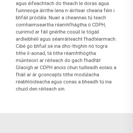
agus éifeachtach do theach le doras agus
fuinneoga áirithe lena n-áirítear cheana féin i
bhfáil pródála. Nuair a cheannas tú teach
comhaimseartha réamhfhágtha ó CDPH,
cuirimid ar fáil gnéithe cosúil le tógáil
ardleibhéil agus séanráiteacht fhadtéarmach.
Cibé go bhfuil sé ina dho-thighín nó togra
tithe il-aonad, tá tithe réamhthógtha
múinteoirí ar réiteach do gach fhadhb!
Glaoigh ar CDPH anois chun tuilleadh eolais a
fháil ar ár gconcepts tithe modúlacha
réabhlóideacha agus conas a bheadh tú ina
chuid den réiteach sin.