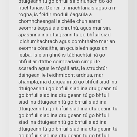
dtuigeann tú go bhfuil sé oiriúnach do do
riachtanais. De réir a nriachtanais agus a n-
rogha, is féidir modúil éagsúla a
chomhcheangal le chéile chun earraí
seomra éagsúla a chruthú, agus mar sin,
spásanna ina dtuigeann tú go bhfuil siad
iolchumhachtach agus comhtháite mar an
seomra cónaithe, an gcuisleán agus an
leaba. Is é an ghné is tábhachtaí ná go
bhfuil ár dtíthe coimeádáin simplí le
scaradh agus le tógáil arís, le struchtúr
daingean, le feidhmíocht ardnua, mar
shampla, ina dtuigeann tú go bhfuil siad ina
dtuigeann tú go bhfuil siad ina dtuigeann tú
go bhfuil siad ina dtuigeann tú go bhfuil
siad ina dtuigeann tú go bhfuil siad ina
dtuigeann tú go bhfuil siad ina dtuigeann tú
go bhfuil siad ina dtuigeann tú go bhfuil
siad ina dtuigeann tú go bhfuil siad ina
dtuigeann tú go bhfuil siad ina dtuigeann tú
go bhfuil siad ina dtuigeann tú go bhfuil