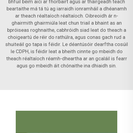
bhfuil béim aici ar fhorbairt agus ar tháirgeadh teach
beartaithe má tá tú ag iarraidh ionramháil a dhéanamh
ar theach réaltaíoch réaltaíoch. Oibreoidh ár n-
ghairmith ghairmiúla leat chun triail a bhaint as an
bpróiseas roghnaithe, cabhróidh siad leat do theach a
choigeartú de réir do rathúlra, agus conas gach rud a
shuiteáil go tapa is féidir. Le déantúsóir dearftha cosúil
le CDPH, is féidir leat a bheith cinnte go mbeidh do
theach réaltaíoch réamh-dheartha ar an gcaláil is fearr
agus go mbeidh áit chónaithe ina dhiaidh sin.