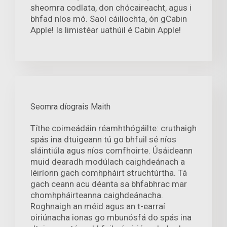
sheomra codlata, don chócaireacht, agus i
bhfad níos mó. Saol cáilíochta, ón gCabin
Apple! Is limistéar uathúil é Cabin Apple!
Seomra díograis Maith
Títhe coimeádáin réamhthógáilte: cruthaigh
spás ina dtuigeann tú go bhfuil sé níos
sláintiúla agus níos comfhoirte. Úsáideann
muid dearadh modúlach caighdeánach a
léiríonn gach comhpháirt struchtúrtha. Tá
gach ceann acu déanta sa bhfabhrac mar
chomhpháirteanna caighdeánacha.
Roghnaigh an méid agus an t-earraí
oiriúnacha ionas go mbunósfá do spás ina