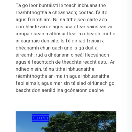
Tá go leor buntáistí le teach inbhuanaithe
réamhthógtha a cheannach; costas, fáilte
agus fréimh am. Níl na tithe seo caite ach
comhlaide airde agus úsáidtear sainseanraí
iompair sean a athúsáidtear a mbeadh imithe
in éagmais den eile. Is féidir iad freisin a
dhéanamh chun gach gné is gá duit a
áireamh, rud a dhéanann cineál flecsúnach
agus éifeachtach de theachtaireacht astu. Ar
ndheoin sin, tá na tithe inbhuanaithe
réamhthógtha an-maith agus inbhuanaithe
faoi aimsir, agus mar sin tá siad oiriúnach go
beacht don aeráid ina gcónaíonn daoine.