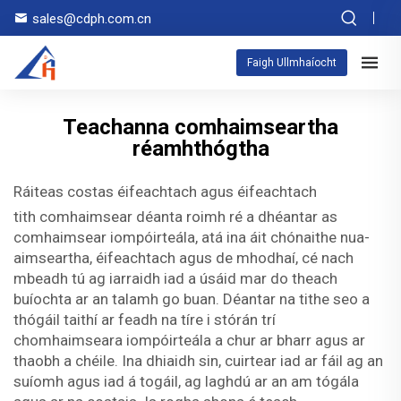
sales@cdph.com.cn
Faigh Ullmhaíocht
Teachanna comhaimseartha
réamhthógtha
Ráiteas costas éifeachtach agus éifeachtach
tith comhaimsear déanta roimh ré a dhéantar as
comhaimsear iompóirteála, atá ina áit chónaithe nua-
aimseartha, éifeachtach agus de mhodhaí, cé nach
mbeadh tú ag iarraidh iad a úsáid mar do theach
buíochta ar an talamh go buan. Déantar na tithe seo a
thógáil taithí ar feadh na tíre i stórán trí
chomhaimseara iompóirteála a chur ar bharr agus ar
thaobh a chéile. Ina dhiaidh sin, cuirtear iad ar fáil ag an
suíomh agus iad á togáil, ag laghdú ar an am tógála