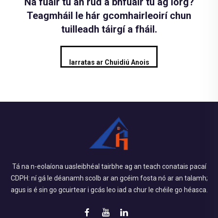
Ná fuair tú an rud a bhfuair tú ag lorg?
Teagmháil le hár gcomhairleoirí chun
tuilleadh táirgí a fháil.
Iarratas ar Chuidiú Anois
Tá na n-eolaíona uasleibhéal tairbhe ag an teach conatais pacaí
CDPH: ní gá le déanamh scolb ar an gcéim fosta nó ar an talamh;
agus is é sin go gcuirtear i gcás leo iad a chur le chéile go héasca.