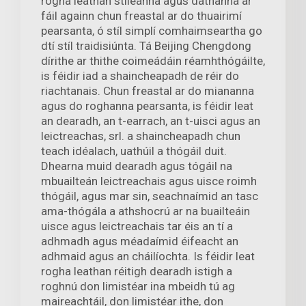
rogha leathan stíleanna agus dathanna ar
fáil againn chun freastal ar do thuairimí
pearsanta, ó stíl simplí comhaimseartha go
dtí stíl traidisiúnta. Tá Beijing Chengdong
dírithe ar thithe coimeádáin réamhthógáilte,
is féidir iad a shaincheapadh de réir do
riachtanais. Chun freastal ar do miananna
agus do roghanna pearsanta, is féidir leat
an dearadh, an t-earrach, an t-uisci agus an
leictreachas, srl. a shaincheapadh chun
teach idéalach, uathúil a thógáil duit.
Dhearna muid dearadh agus tógáil na
mbuailteán leictreachais agus uisce roimh
thógáil, agus mar sin, seachnaímid an tasc
ama-thógála a athshocrú ar na buailteáin
uisce agus leictreachais tar éis an tí a
adhmadh agus méadaímid éifeacht an
adhmaid agus an cháilíochta. Is féidir leat
rogha leathan réitigh dearadh istigh a
roghnú don limistéar ina mbeidh tú ag
maireachtáil, don limistéar ithe, don