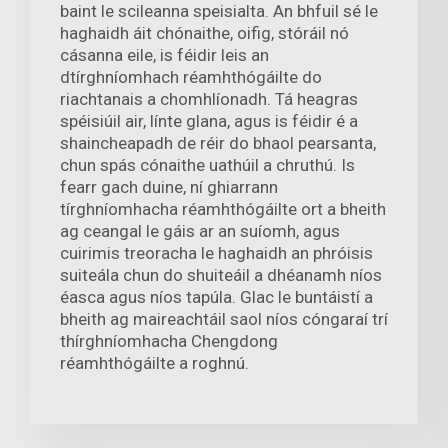
baint le scileanna speisialta. An bhfuil sé le
haghaidh áit chónaithe, oifig, stóráil nó
cásanna eile, is féidir leis an
dtírghníomhach réamhthógáilte do
riachtanais a chomhlíonadh. Tá heagras
spéisiúil air, línte glana, agus is féidir é a
shaincheapadh de réir do bhaol pearsanta,
chun spás cónaithe uathúil a chruthú. Is
fearr gach duine, ní ghiarrann
tírghníomhacha réamhthógáilte ort a bheith
ag ceangal le gáis ar an suíomh, agus
cuirimis treoracha le haghaidh an phróisis
suiteála chun do shuiteáil a dhéanamh níos
éasca agus níos tapúla. Glac le buntáistí a
bheith ag maireachtáil saol níos cóngaraí trí
thírghníomhacha Chengdong
réamhthógáilte a roghnú.