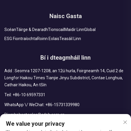
Naisc Gasta
Scéan
Táirge & Dearadh
Tionscail
Maidir Linn
Global
ESG Fiontraíochta
Roinn Eolais
Teasáil Linn
Bí i dteagmháil linn
Add : Seomra 1207-1208, an 12ú hurla, Foirgneamh 14, Cuid 2 de
Longfor Haikou Times Tianjie Jinyu Subdistrict, Contae Longhua,
Cathair Haikou, An tSín
Teil:
+86-10 69597331
WhatsApp \/ WeChat :
+86-15731339980
Ríomhphost:
sales@cdph.com.cn
We value your privacy