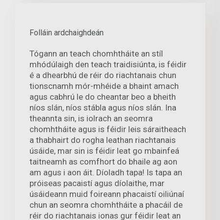
Folláin ardchaighdeán
Tógann an teach chomhtháite an stíl
mhódúlaigh den teach traidisiúnta, is féidir
é a dhearbhú de réir do riachtanais chun
tionscnamh mór-mhéide a bhaint amach
agus cabhrú le do cheantar beo a bheith
níos slán, níos stábla agus níos slán. Ina
theannta sin, is iolrach an seomra
chomhtháite agus is féidir leis sáraitheach
a thabhairt do rogha leathan riachtanais
úsáide, mar sin is féidir leat go mbainfeá
taitneamh as comfhort do bhaile ag aon
am agus i aon áit. Díoladh tapa! Is tapa an
próiseas pacaistí agus díolaithe, mar
úsáideann muid foireann phacaistí oiliúnaí
chun an seomra chomhtháite a phacáil de
réir do riachtanais ionas gur féidir leat an