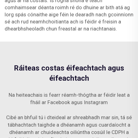
agus ar na costais. Is rogha shona é teach
comhaimsear déanta roimh ré do dhuine ar bith atá ag
lorg spás cónaithe aige féin le dearadh nach gcoinníonn
sé ach rud neamhchoitianta ach is féidir é freisin a
dhearbhsheoladh chun freastal ar na riachtanais.
Ráiteas costas éifeachtach agus
éifeachtach
Na heiteachais is fearr réamh-thógtha ar féidir leat a
fháil ar Facebook agus Instagram
Cibé an bhfuil tú i dteideal ar shreabhadh mar sin, tá sé
tábhachtach taighde a dhéanamh agus cuardaíocht a
dhéanamh ar chuideachta oiliúntha cosúil le CDPH a