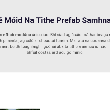
é Móid Na Tithe Prefab Samhna
hrefhab modúna
única iad. Bhí siad ag úsáid máthar beaga ní
phainéal, ag cúlú ar choastaí tuarim. Mar atá na codanna déa
ann, beidh teaghlaigh i gcónaí ábalta tithe a aimsiú is féidir l
bhfuil costas ard acu go minic.