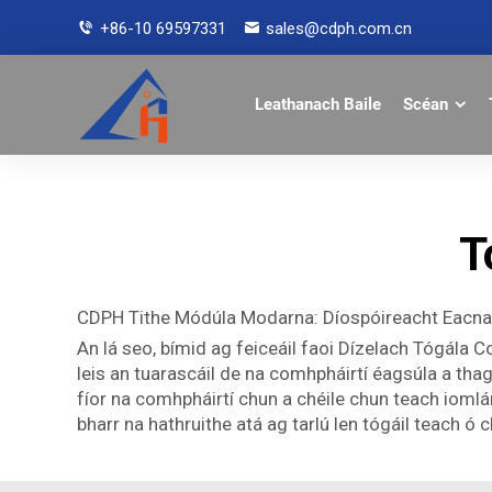
+86-10 69597331
sales@cdph.com.cn
Leathanach Baile
Scéan
T
CDPH Tithe Módúla Modarna: Díospóireacht Eac
An lá seo, bímid ag feiceáil faoi Dízelach Tógála
leis an tuarascáil de na comhpháirtí éagsúla a thag
fíor na comhpháirtí chun a chéile chun teach iomlán
bharr na hathruithe atá ag tarlú len tógáil teach ó