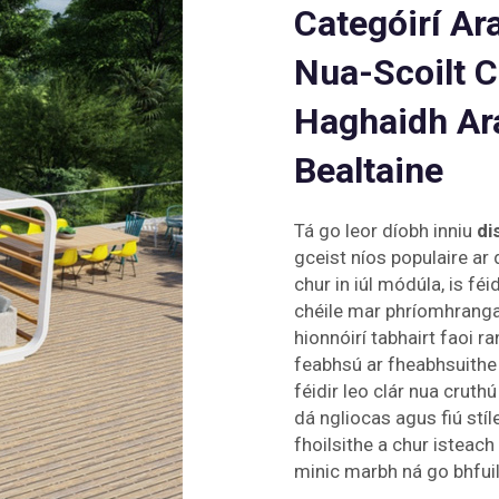
Categóirí A
Nua-Scoilt C
Haghaidh Ar
Bealtaine
Tá go leor díobh inniu
di
gceist níos populaire a
chur in iúl módúla, is fé
chéile mar phríomhrangann
hionnóirí tabhairt faoi r
feabhsú ar fheabhsuithe 
féidir leo clár nua crut
dá ngliocas agus fiú stí
fhoilsithe a chur isteach 
minic marbh ná go bhfuil