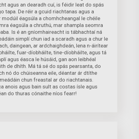
t agus an dearadh cuí, is féidir leat do spás
o tapa. De réir a gcuid riachtanas agus a
ir modúil éagsúla a chomhcheangal le chéile
mra éagsúla a chruthú, mar shampla seomra
eaba. Is é an gníomhaireacht is tábhachtaí ná
eádáin simplí chun iad a scaradh agus a chur le
each, daingean, ar ardchaighdeán, lena n-áirítear
háilte, fuar-díobháilte, tine-díobháilte, agus tá
plí agus éasca le húsáid, gan aon leibhéal
heith de dhíth. Má tá sé do spás pearsanta, do
ach nó do chúiseanna eile, déantar ár dtíthe
eádáin chun freastal ar do riachtanais.
 anois agus bain sult as costas ísle agus
Déan do thuras cónaithe níos fearr!