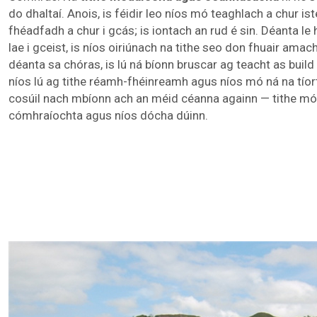
do dhaltaí. Anois, is féidir leo níos mó teaghlach a chur ist
fhéadfadh a chur i gcás; is iontach an rud é sin. Déanta l
lae i gceist, is níos oiriúnach na tithe seo don fhuair amac
déanta sa chóras, is lú ná bíonn bruscar ag teacht as build 
níos lú ag tithe réamh-fhéinreamh agus níos mó ná na tíor
cosúil nach mbíonn ach an méid céanna againn — tithe mó
cómhraíochta agus níos dócha dúinn.