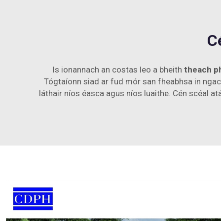
C
Is ionannach an costas leo a bheith
theach p
Tógtaíonn siad ar fud mór san fheabhsa in ngach 
láthair níos éasca agus níos luaithe. Cén scéal atá 