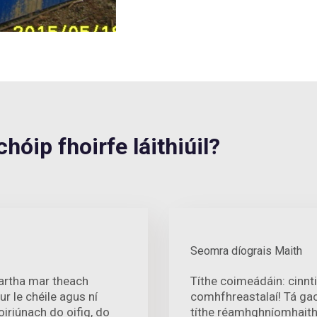
óip fhoirfe láithiúil?
Seomra díograis Maith
artha mar theach
Títhe coimeádáin: cinnt
 le chéile agus ní
comhfhreastalaí! Tá g
oiriúnach do oifig, do
títhe réamhghníomhaithe 