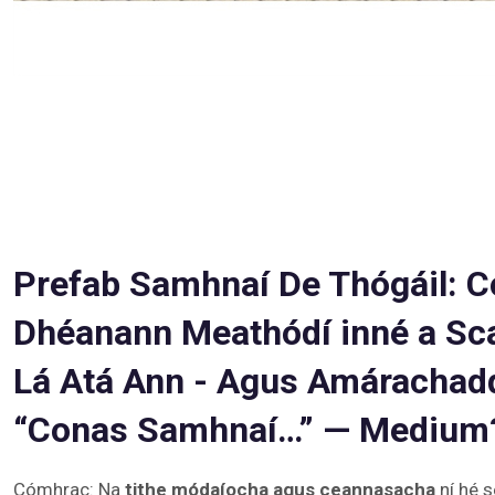
Prefab Samhnaí De Thógáil: 
Dhéanann Meathódí inné a Sc
Lá Atá Ann - Agus Amárachadd
“Conas Samhnaí…” — Medium
Cómhrac: Na
tithe módaíocha agus ceannasacha
ní hé 