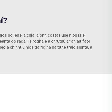
í?
os soiléire, a chiallaíonn costas uile níos ísle.
nta go radaí, is rogha é a chruthú ar an áit faoi
eo a chinntiú níos gairid ná na tithe traidisiúnta, a