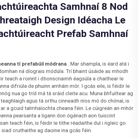
rachtúireachta Samhnaí 8 Nod
hreataigh Design Idéacha Le
achtúireacht Prefab Samhnaí
seanna tí prefabúil módrana
. Mar shampla, is éard atá i
r domhan ná díograis módúla. Trí bhaint úsáide as mhodh
idir teach a roinnt i dtionscnaimh éagsúla a chaithear le
a difriúla de phuinn amháin mór. I gcás eile, is féidir le
annóg nua go tríd má tá sráid cleite acu. Muna bhfuiltear ag
teaghlaigh agus tá orthu cinneadh níos mó do chónaí, is
hú ar a gcuid talmhaíochta cheana féin. Le cúigreán an-mhór
leanna pearsanta a ligann don ógánach aon tuiscint
san teach féin, is féidir le tithe réadaithe dul i ngleic go
 siad cruthaithe ag daoine ina gcás féin.