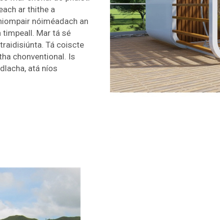
each ar thithe a
e hiompair nóiméadach an
h timpeall. Mar tá sé
traidisiúnta. Tá coiscte
tha chonventional. Is
dlacha, atá níos