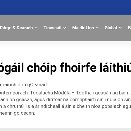
Táirge & Dearadh
Tionscail
Maidir Linn
Global
E
ógáil chóip fhoirfe láithiú
namaíoch don gCeanad
 Contemporach. Togálacha Módúla – Tógtha i gcásán ag baint
ann ón gcásán, agus dírítear na comhpháirtí sin i ndiaidh sin
 a chruthú. Is é ár ndícheall é sin a bheith níos pobalach ag
 cheann go ceann.