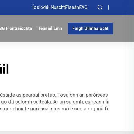
Íoslódáil
Nuacht
Físeán
FAQ
SG Fiontraíochta
Teasáil Linn
Faigh Ullmhaíocht
il
 úsáide as pearsaí prefab. Tosaíonn an phróiseas
 go dtí suíomh suiteála. Ar an suíomh, cuireann fir
us gur chóir le ngréasaí níos mó é seo a roghnú fé