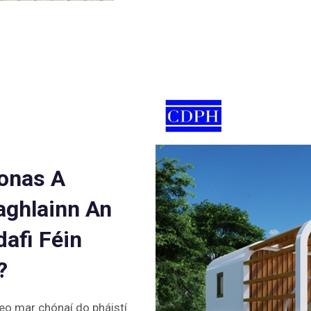
Conas A
aghlainn An
afi Féin
?
seo mar chónaí do pháistí