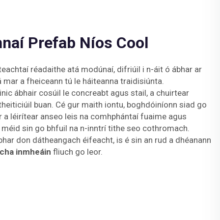
aí Prefab Níos Cool
teachtaí réadaithe atá modúnaí, difriúil i n-áit ó ábhar ar
 mar a fheiceann tú le háiteanna traidisiúnta.
ic ábhair cosúil le concreabt agus stail, a chuirtear
theiticiúil buan. Cé gur maith iontu, boghdóiníonn siad go
 a léirítear anseo leis na comhphántaí fuaime agus
 méid sin go bhfuil na n-inntrí tithe seo cothromach.
har don dátheangach éifeacht, is é sin an rud a dhéanann
acha inmheáin
fliuch go leor.