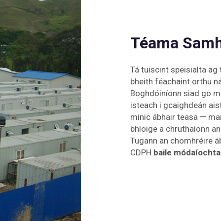
Téama Samhn
Tá tuiscint speisialta ag 
bheith féachaint orthu ná
Boghdóiníonn siad go min
isteach i gcaighdeán ais
minic ábhair teasa — mar
bhloige a chruthaíonn an
Tugann an chomhréire áb
CDPH
baile módaíocht