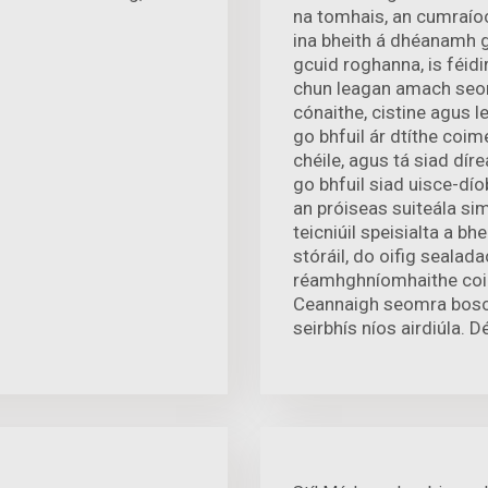
na tomhais, an cumraíoch
ina bheith á dhéanamh g
gcuid roghanna, is féid
chun leagan amach seo
cónaithe, cistine agus l
go bhfuil ár dtíthe coim
chéile, agus tá siad dír
go bhfuil siad uisce-díob
an próiseas suiteála sim
teicniúil speisialta a b
stóráil, do oifig sealad
réamhghníomhaithe coim
Ceannaigh seomra bosca
seirbhís níos airdiúla. 