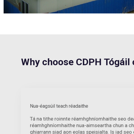
Why choose CDPH Tógáil ch
Nua-éagsúil teach réadaithe
Tá na tithe roinnte réamhghníomhaithe seo de
réamhghníomhaithe nua-aimseartha chun a chur
ghiarrann siad aon eolas speisialta. Is iad seo 