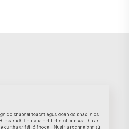
igh do shábháilteacht agus déan do shaol níos
ach dearadh tiománaíocht chomhaimseartha ar
curtha ar fáil ó fhocail. Nuair a roghnaíonn tú