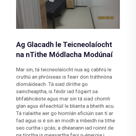
Ag Glacadh le Teicneolaíocht
na nTithe Módlacha Modúnaí
Mar sin, tá teicneolaíocht nua ag cabhrú le
cruthú an phróiseas is fearr don tráthnóna
díomáideach. Tá siad dírithe go
saincheaptha, is féidir iad fógairt sa
bhfabhcáiste agus mar sin tá siad chomh
glan agus éifeachtúil le blianta a bheith acu.
Tá rialaithe aer go hiomlán eficiúin san tí ar
fad agus is é sin an modh a mbeidh na tithe
seo curtha i gcás; a dhéanann iad roinnt de
na tíortha is measartha faoi n-énergia i