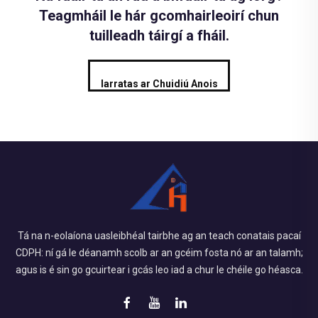
Teagmháil le hár gcomhairleoirí chun
tuilleadh táirgí a fháil.
Iarratas ar Chuidiú Anois
Tá na n-eolaíona uasleibhéal tairbhe ag an teach conatais pacaí
CDPH: ní gá le déanamh scolb ar an gcéim fosta nó ar an talamh;
agus is é sin go gcuirtear i gcás leo iad a chur le chéile go héasca.