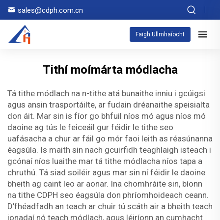
sales@cdph.com.cn
Faigh Ullmhaíocht
Tithí moímárta módlacha
Tá tithe módlach na n-tithe atá bunaithe inniu i gcúigsi
agus ansin trasportáilte, ar fudain dréanaithe speisialta
don áit. Mar sin is fíor go bhfuil níos mó agus níos mó
daoine ag tús le feiceáil gur féidir le tithe seo
uafásacha a chur ar fáil go mór faoi leith as réasúnanna
éagsúla. Is maith sin nach gcuirfidh teaghlaigh isteach i
gcónaí níos luaithe mar tá tithe módlacha níos tapa a
chruthú. Tá siad soiléir agus mar sin ní féidir le daoine
bheith ag caint leo ar aonar. Ina chomhráite sin, bíonn
na tithe CDPH seo éagsúla don phríomhoideach ceann.
D'fhéadfadh an teach ar chuir tú scáth air a bheith teach
ionadaí nó teach módlach, agus léiríonn an cumhacht