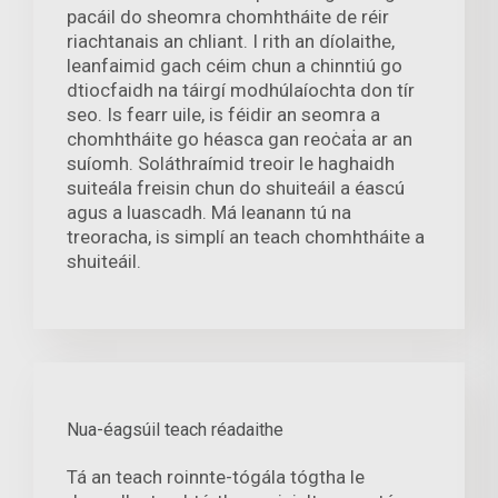
pacáil do sheomra chomhtháite de réir
riachtanais an chliant. I rith an díolaithe,
leanfaimid gach céim chun a chinntiú go
dtiocfaidh na táirgí modhúlaíochta don tír
seo. Is fearr uile, is féidir an seomra a
chomhtháite go héasca gan reoċaṫa ar an
suíomh. Soláthraímid treoir le haghaidh
suiteála freisin chun do shuiteáil a éascú
agus a luascadh. Má leanann tú na
treoracha, is simplí an teach chomhtháite a
shuiteáil.
Nua-éagsúil teach réadaithe
Tá an teach roinnte-tógála tógtha le