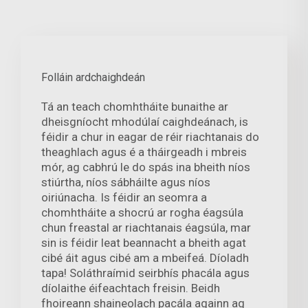
Folláin ardchaighdeán
Tá an teach chomhtháite bunaithe ar
dheisgníocht mhodúlaí caighdeánach, is
féidir a chur in eagar de réir riachtanais do
theaghlach agus é a tháirgeadh i mbreis
mór, ag cabhrú le do spás ina bheith níos
stiúrtha, níos sábháilte agus níos
oiriúnacha. Is féidir an seomra a
chomhtháite a shocrú ar rogha éagsúla
chun freastal ar riachtanais éagsúla, mar
sin is féidir leat beannacht a bheith agat
cibé áit agus cibé am a mbeifeá. Díoladh
tapa! Soláthraímid seirbhís phacála agus
díolaithe éifeachtach freisin. Beidh
fhoireann shaineolach pacála againn ag