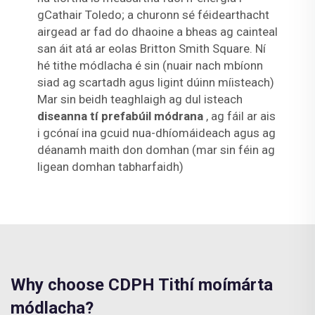
gCathair Toledo; a churonn sé féidearthacht
airgead ar fad do dhaoine a bheas ag cainteal
san áit atá ar eolas Britton Smith Square. Ní
hé tithe módlacha é sin (nuair nach mbíonn
siad ag scartadh agus ligint dúinn míisteach)
Mar sin beidh teaghlaigh ag dul isteach
diseanna tí prefabúil módrana
, ag fáil ar ais
i gcónaí ina gcuid nua-dhíomáideach agus ag
déanamh maith don domhan (mar sin féin ag
ligean domhan tabharfaidh)
Why choose CDPH Tithí moímárta
módlacha?