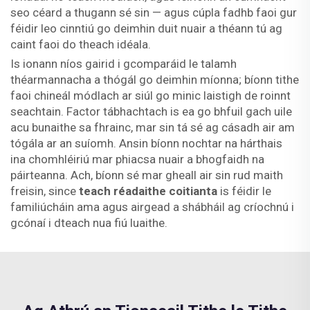
seo céard a thugann sé sin — agus cúpla fadhb faoi gur
féidir leo cinntiú go deimhin duit nuair a théann tú ag
caint faoi do theach idéala.
Is ionann níos gairid i gcomparáid le talamh
théarmannacha a thógál go deimhin míonna; bíonn tithe
faoi chineál módlach ar siúl go minic laistigh de roinnt
seachtain. Factor tábhachtach is ea go bhfuil gach uile
acu bunaithe sa fhrainc, mar sin tá sé ag cásadh air am
tógála ar an suíomh. Ansin bíonn nochtar na hárthais
ina chomhléiriú mar phiacsa nuair a bhogfaidh na
páirteanna. Ach, bíonn sé mar gheall air sin rud maith
freisin, since
teach réadaithe coitianta
is féidir le
familiúcháin ama agus airgead a shábháil ag críochnú i
gcónaí i dteach nua fiú luaithe.