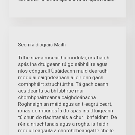
Seomra díograis Maith
Títhe nua-aimseartha modúlaí, cruthaigh
spás ina dtuigeann tú go sábháilte agus
níos cóngaraí! Úsáideann muid dearadh
modúlaí caighdeánach a léiríonn gach
comhpháirt struchtúrtha. Tá gach ceann
acu déanta sa bhfabhrac mar
chomhpháirteanna caighdeánacha.
Roghnaigh an méid agus an t-eagrú ceart,
ionas go mbunósfá do spás ina dtuigeann
tú chun do riachtanais a chur i bhfeidhm. De
réir a nriachtanais agus a rogha, is féidir
modúil éagsúla a chomhcheangal le chéile