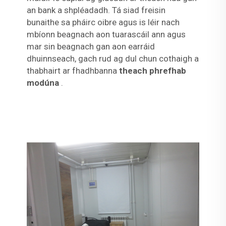
an bank a shpléadadh. Tá siad freisin
bunaithe sa pháirc oibre agus is léir nach
mbíonn beagnach aon tuarascáil ann agus
mar sin beagnach gan aon earráid
dhuinnseach, gach rud ag dul chun cothaigh a
thabhairt ar fhadhbanna
theach phrefhab
modúna
.