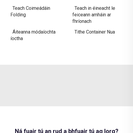
Teach Coimeádáin
Teach in éineacht le
Folding
feiceann amháin ar
fhríonach
Áiteanna módaíochta
Tithe Container Nua
íoctha
Ná fuair tú an rud a bhfuair tú ag lorg?