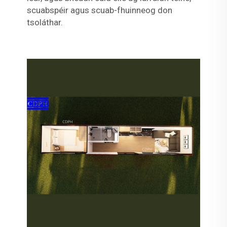
scuabspéir agus scuab-fhuinneog don
tsoláthar.