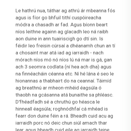
Le hathrú nua, táthar ag athrú ár mbeanna fós
agus is fíor go bhfuil tithí cuspóireacha
módra a chasadh ar fad. Agus bíonn beart
níos leithne againn ag glacadh leo ná raibh
aon duine in ann tuairiscigh go dtí sin. Is
féidir leo freisin cúrsaí a dhéanamh chun an tí
a chosaint mar atá iad ag iarraidh - nach
mórach níos mó nó níos lú ná mar is gá, gan
ach 3 seomra codlata (ní hea ach dha) agus
na finnéacháin céanna etc. Ní hé lána é seo le
hionannas a thabhairt do na ceannaí. Táimíd
ag breathnú ar mheon-mhéid éagsúla ó
thaobh na gcásanna atá bunaithe sa phléasc.
D'fhéadfadh sé a chruthú go héasca le
hinneall éagsúla; roghnódhfaí cá mhéad is
fearr don duine féin a rá. Bheadh cuid acu ag
iarraidh porc nó deic chun siúl amach thar
lear, agus bheadh cuid eile ag iarraidh teine,