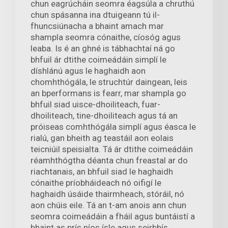
chun eagrúcháin seomra éagsúla a chruthú
chun spásanna ina dtuigeann tú il-
fhuncsiúnacha a bhaint amach mar
shampla seomra cónaithe, cíosóg agus
leaba. Is é an ghné is tábhachtaí ná go
bhfuil ár dtithe coimeádáin simplí le
díshlánú agus le haghaidh aon
chomhthógála, le struchtúr daingean, leis
an bperformans is fearr, mar shampla go
bhfuil siad uisce-dhoiliteach, fuar-
dhoiliteach, tine-dhoiliteach agus tá an
próiseas comhthógála simplí agus éasca le
rialú, gan bheith ag teastáil aon eolais
teicniúil speisialta. Tá ár dtithe coimeádáin
réamhthógtha déanta chun freastal ar do
riachtanais, an bhfuil siad le haghaidh
cónaithe príobháideach nó oifigí le
haghaidh úsáide thairmheach, stóráil, nó
aon chúis eile. Tá an t-am anois ann chun
seomra coimeádáin a fháil agus buntáistí a
bhaint as prís níos ísle agus seirbhís