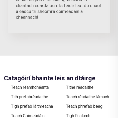
cliantach cuardaíoch. Is féidir leat do shaol
a éascú trí sheomra coimeádáin a
cheannach!
Catagóirí bhainte leis an dtáirge
Teach réamhdhéanta
Tithe réadaithe
Tith prefabréadaithe
Teach réadaithe lárnach
Tigh prefab láithreacha
Teach phrefab beag
Teach Coimeádáin
Tigh Fualamh