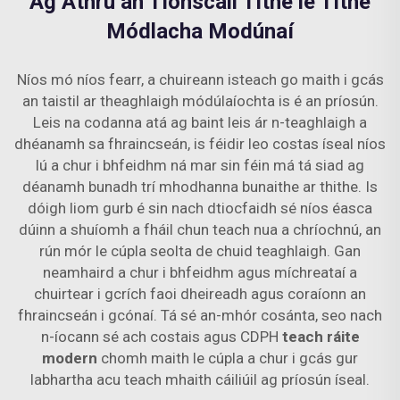
Ag Athrú an Tionscail Tithe le Tithe
Módlacha Modúnaí
Níos mó níos fearr, a chuireann isteach go maith i gcás
an taistil ar theaghlaigh módúlaíochta is é an príosún.
Leis na codanna atá ag baint leis ár n-teaghlaigh a
dhéanamh sa fhraincseán, is féidir leo costas íseal níos
lú a chur i bhfeidhm ná mar sin féin má tá siad ag
déanamh bunadh trí mhodhanna bunaithe ar thithe. Is
dóigh liom gurb é sin nach dtiocfaidh sé níos éasca
dúinn a shuíomh a fháil chun teach nua a chríochnú, an
rún mór le cúpla seolta de chuid teaghlaigh. Gan
neamhaird a chur i bhfeidhm agus míchreataí a
chuirtear i gcrích faoi dheireadh agus coraíonn an
fhraincseán i gcónaí. Tá sé an-mhór cosánta, seo nach
n-íocann sé ach costais agus CDPH
teach ráite
modern
chomh maith le cúpla a chur i gcás gur
labhartha acu teach mhaith cáiliúil ag príosún íseal.