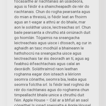
fócasaithe ar riachtanais an úsáideora,
agus is féidir é a shaincheapadh de réir do
riachtanais. Chun do rogha pearsanta agus
do mian a threisiú, is féidir leat an fhoirm
agus an t-eagar a athrú ar do bhaile, mar
aon le soláthar uisce, leictreachas srl. Chun
baile pearsanta a chruthú atá oiriúnach duit
go hiomlán. Tógaimis na sreangacha
leictreachais agus uisce i dtosach, ag cur in
aghaidh an tasc modhúil a bhaineann le
hathshocrú na sreangacha uisce agus
leictreachais tar éis deoradh an tí, agus ag
feabhsú éifeachtachais agus calaí an
deoráidh. Soláthraímid raon leathan
roghanna eagar don isteach a léiríonn
seomra cónaithe, seomra bia, leaba agus
seomra folctha srl. Is féidir leat roghnú de
réir do riachtanais agus do roghanna chun
timpeallacht bhaile uinice a chruthú duit
féin. Apple House – Cáil ar a bhfuil an saol
cónaithe! Is ionad speisialta é Apple House!