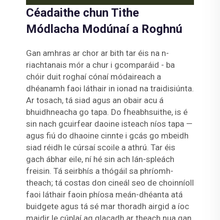
Céadaithe chun Tithe
Módlacha Modúnaí a Roghnú
Gan amhras ar chor ar bith tar éis na n-
riachtanais mór a chur i gcomparáid - ba
chóir duit roghaí cónaí módaireach a
dhéanamh faoi láthair in ionad na traidisiúnta.
Ar tosach, tá siad agus an obair acu á
bhuidhneacha go tapa. Do fheabhsuithe, is é
sin nach gcuirfear daoine isteach níos tapa —
agus fiú do dhaoine cinnte i gcás go mbeidh
siad réidh le cúrsaí scoile a athrú. Tar éis
gach ábhar eile, ní hé sin ach lán-spleách
freisin. Tá seirbhís a thógáil sa phríomh-
theach; tá costas don cineál seo de choinníoll
faoi láthair faoin phíosa meán-dhéanta atá
buidgete agus tá sé mar thoradh airgid a íoc
maidir le cúplaí ag glacadh ar theach nua gan