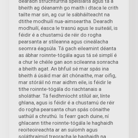
dearadh struchtúrtha speisialta agus tá a
bheith ag déanamh go maith i dtaca le crith
tailte mar sin, ag cur le sábháilteacht na
dtithe modhuilí nua-aimseartha. Dearadh
modhuilí, éasca le trasnú agus le suiteáil, is
féidir é a chustamú de réir do rogha
pearsanta ar stíleanna agus cineálacha
seomra éagsúla. Tá gach eileamint déanta
as ábhar roinnte-tógála agus tá sé simplí é
a chur le chéile gan aon scileanna sonracha
a bheith agat. An bhfuil sé mar spás ina
bheith á úsáid mar áit chónaithe, mar oifig,
mar stóráil nó mar aidhm eile, is féidir le
tithe roinnte-tógála do riachtanais a
sholáthar. Tá feidhmíocht stílúil air, línte
ghlana, agus is féidir é a chustamú de réir
do rogha pearsanta chun spás cónaithe
uathúil a chruthú. Is fearr gach duine, ní
ghlacann tithe roinnte-tógála le haghaidh
reoiteoireachta ar an suíomh agus
soláthraímid treoracha le haghaidh na