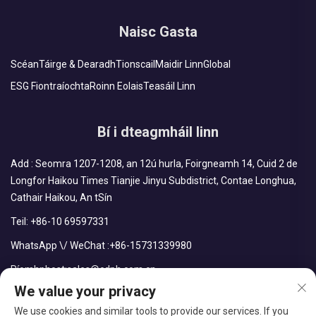
Naisc Gasta
Scéan
Táirge & Dearadh
Tionscail
Maidir Linn
Global
ESG Fiontraíochta
Roinn Eolais
Teasáil Linn
Bí i dteagmháil linn
Add : Seomra 1207-1208, an 12ú hurla, Foirgneamh 14, Cuid 2 de
Longfor Haikou Times Tianjie Jinyu Subdistrict, Contae Longhua,
Cathair Haikou, An tSín
Teil:
+86-10 69597331
WhatsApp \/ WeChat :
+86-15731339980
Ríomhphost:
sales@cdph.com.cn
We value your privacy
We use cookies and similar tools to provide our services. If you